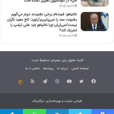
خزر» در کنوانسیون تعیین نشده است
1405/05/19
نتانیاهو: شینده‌ام برخی نشنیدند دوبار می‌گویم
بشنوند؛ سند را نمی‌پذیریم/راوید: کاخ سفید نگران
نیست/سی‌ان‌ان:چرا نتانیاهو باید علنی ترامپ را
تحریک کند؟
1405/05/19
کلیه حقوق برای عصرخبر محفوظ است.
صفحه اصلی
درباره ما
پیوندها
تماس با ما
فیسبوک
توییتر
یوتیوب
اینستاگرام
تلگرام
خوراک
تماس
با
طراحی سایت
و
بهینه‌سازی
:
نیکان‌تک
ما