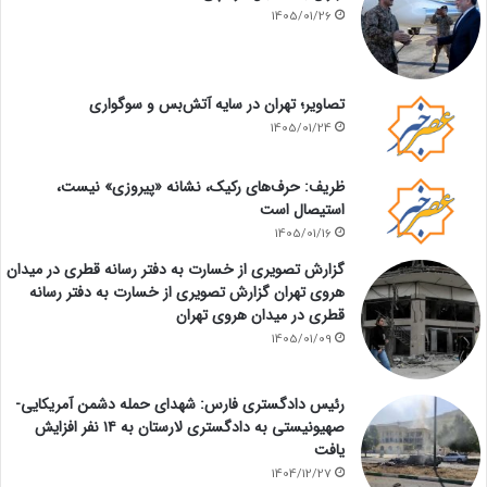
1405/01/26
تصاویر؛ تهران در سایه آتش‌بس و سوگواری
1405/01/24
ظریف: حرف‌های رکیک، نشانه «پیروزی» نیست،
استیصال است
1405/01/16
گزارش تصویری از خسارت به دفتر رسانه قطری در میدان
هروی تهران گزارش تصویری از خسارت به دفتر رسانه
قطری در میدان هروی تهران
1405/01/09
رئیس دادگستری فارس: شهدای حمله دشمن آمریکایی-
صهیونیستی به دادگستری لارستان به ۱۴ نفر افزایش
یافت
1404/12/27