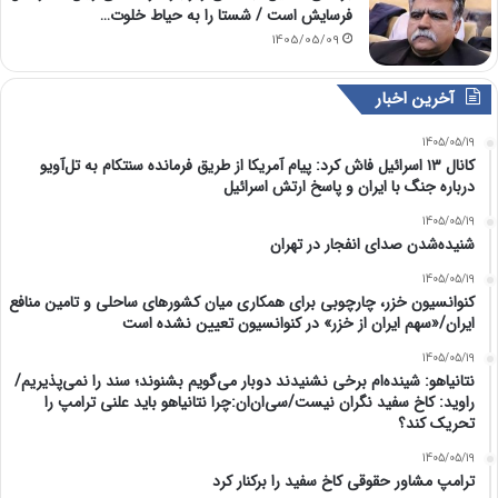
فرسایش است / شستا را به حیاط خلوت…
1405/05/09
آخرین اخبار
1405/05/19
کانال ۱۳ اسرائیل فاش کرد: پیام آمریکا از طریق فرمانده سنتکام به تل‌آویو
درباره جنگ با ایران و پاسخ ارتش اسرائیل
1405/05/19
شنیده‌شدن صدای انفجار در تهران
1405/05/19
کنوانسیون خزر، چارچوبی برای همکاری میان کشورهای ساحلی و تامین منافع
ایران/«سهم ایران از خزر» در کنوانسیون تعیین نشده است
1405/05/19
نتانیاهو: شینده‌ام برخی نشنیدند دوبار می‌گویم بشنوند؛ سند را نمی‌پذیریم/
راوید: کاخ سفید نگران نیست/سی‌ان‌ان:چرا نتانیاهو باید علنی ترامپ را
تحریک کند؟
1405/05/19
ترامپ مشاور حقوقی کاخ سفید را برکنار کرد