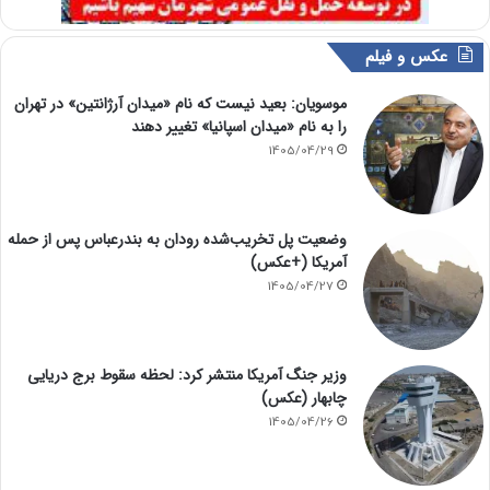
عکس و فیلم
موسویان: بعید نیست که نام «میدان آرژانتین» در تهران
را به نام «میدان اسپانیا» تغییر دهند
1405/04/29
وضعیت پل تخریب‌شده رودان به بندرعباس پس از حمله
آمریکا (+عکس)
1405/04/27
وزیر جنگ آمریکا منتشر کرد: لحظه سقوط برج دریایی
چابهار (عکس)
1405/04/26