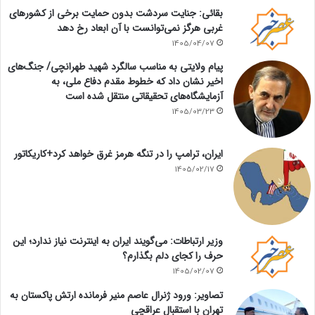
بقائی: جنایت سردشت بدون حمایت برخی از کشورهای
غربی هرگز نمی‌توانست با آن ابعاد رخ دهد
1405/04/07
پیام ولایتی به مناسب سالگرد شهید طهرانچی/ جنگ‌های
اخیر نشان داد که خطوط مقدم دفاع ملی، به
آزمایشگاه‌های تحقیقاتی منتقل شده است
1405/03/23
ایران، ترامپ را در تنگه هرمز غرق خواهد کرد+کاریکاتور
1405/02/17
وزیر ارتباطات: می‌گویند ایران به اینترنت نیاز ندارد؛ این
حرف را کجای دلم بگذارم؟
1405/02/07
تصاویر: ورود ژنرال عاصم منیر فرمانده ارتش پاکستان به
تهران با استقبال عراقچی