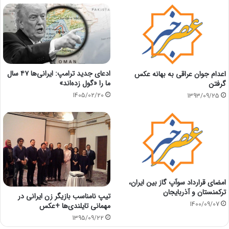
ادعای جدید ترامپ: ایرانی‌ها ۴۷ سال
اعدام جوان عراقی به بهانه عکس
ما را «گول زده‌اند»
گرفتن
1405/02/20
1393/09/25
امضای قرارداد سوآپ گاز بین ایران،
ترکمنستان و آذربایجان
تیپ نامناسب بازیگر زن ایرانی در
مهمانی تایلندی‌ها +عکس
1400/09/07
1395/09/22