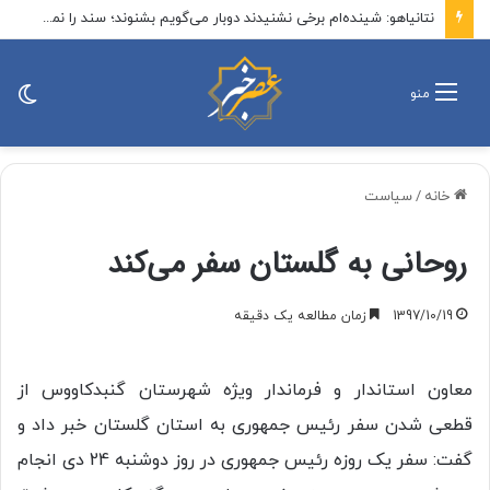
نتانیاهو: شینده‌ام برخی نشنیدند دوبار می‌گویم بشنوند؛ سند را نمی‌پذیریم/راوید: کاخ سفید نگران نیست/سی‌ان‌ان:چرا نتانیاهو باید علنی ترامپ را تحریک کند؟
تغی
منو
پو
خانه
/
سیاست
روحانی به گلستان سفر می‌کند
1397/10/19
زمان مطالعه یک دقیقه
معاون استاندار و فرماندار ویژه شهرستان گنبدکاووس از
قطعی شدن سفر رئیس جمهوری به استان گلستان خبر داد و
گفت: سفر یک روزه رئیس جمهوری در روز دوشنبه 24 دی انجام