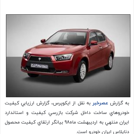
به گزارش
عصرخبر
به نقل از ايكوپرس، گزارش ارزيابي كيفيت
خودروهاي ساخت داخل شركت بازرسي كيفيت و استاندارد
ايران منتهي به ارديبهشت ماه98 بيانگر ارتقاي كيفيت محصول
دناپلاس ايران خودرو است.