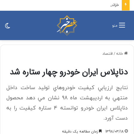
خزانه‌داری آمریکا تحریم‌های جدیدی علیه ایران اعمال کرد
تغی
منو
پو
خانه
/
اقتصاد
دناپلاس ايران خودرو چهار ستاره شد
نتايج ارزيابي كيفيت خودروهاي توليد ساخت داخل
منتهي به ارديبهشت ماه 98 نشان مي دهد محصول
دناپلاس ايران خودرو توانسته 4 ستاره كيفيت را به
دست آورد.
1398/03/18
زمان مطالعه یک دقیقه