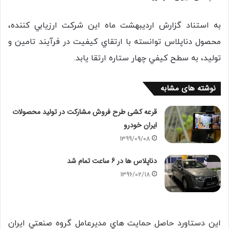
به استناد گزارش ارديبهشت ماه اين شركت ارزيابي كننده،
محصول دناپلاس توانسته با ارتقاي كيفيت در فرآيند تامين و
توليد،‌ به سطح كيفي چهار ستاره ارتقا يابد.
نوشته های مشابه
قرعه کشی طرح فروش مشارکت در تولید محصولات
ایران خودرو
1399/09/08
دناپلاس ها در 6 ساعت تمام شد
1396/02/18
اين دستاورد حاصل حمايت هاي مديرعامل گروه صنعتي ايران