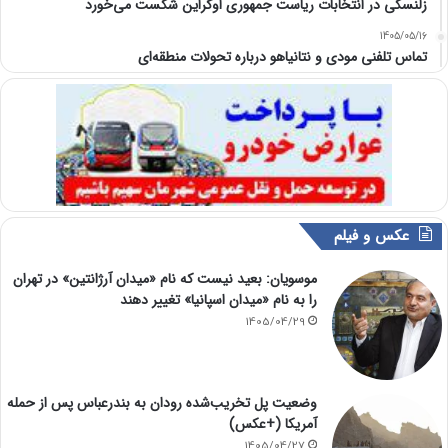
زلنسکی در انتخابات ریاست جمهوری اوکراین شکست می‌خورد
1405/05/16
تماس تلفنی مودی و نتانیاهو درباره تحولات منطقه‌ای
عکس و فیلم
موسویان: بعید نیست که نام «میدان آرژانتین» در تهران
را به نام «میدان اسپانیا» تغییر دهند
1405/04/29
وضعیت پل تخریب‌شده رودان به بندرعباس پس از حمله
آمریکا (+عکس)
1405/04/27