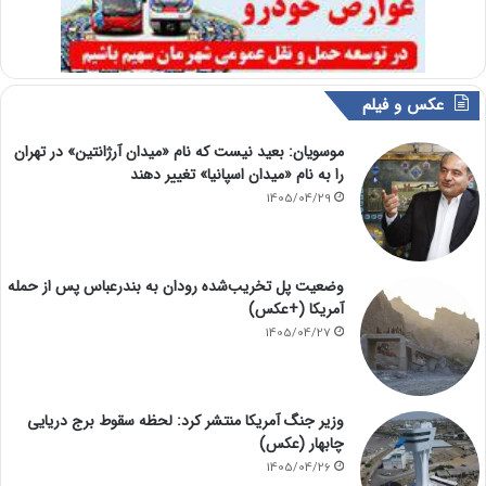
عکس و فیلم
موسویان: بعید نیست که نام «میدان آرژانتین» در تهران
را به نام «میدان اسپانیا» تغییر دهند
1405/04/29
وضعیت پل تخریب‌شده رودان به بندرعباس پس از حمله
آمریکا (+عکس)
1405/04/27
وزیر جنگ آمریکا منتشر کرد: لحظه سقوط برج دریایی
چابهار (عکس)
1405/04/26