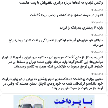
واکنش ترامپ به ادعاها درباره درگیری لفظی‌اش با پیت هگست
1405/05/15
انفجار در حومه دمشق چند کشته و زخمی برجا گذاشت
1405/05/15
زلزله ۴ ریشتری بندرلنگه را لرزاند
1405/05/15
ملوانان ناو هواپیمابر آبراهام لینکلن از افسردگی و افت شدید روحیه رنج
می‌برند
1405/05/15
العربیه به نقل از منبع آگاه: تماس‌های غیر مستقیم بین ایران و آمریکا از طریق
میانجی‌ها؛ این گفت‌و‌گو‌ها وارد مرحله نهایی شده/ تهران و مسقط بر سر
خطوط کلی توافق مربوط به بازگشایی تنگه هرمز، به تفاهم رسیده‌اند
1405/05/15
معاون وزارت بهداشت: دانشکده‌های علوم پزشکی که بیش از دو برابر ظرفیت
خود دانشجو گرفته‌اند، شبیه به خودرو‌های قاچاق انسان هستند که وقتی در
آن‌ها باز می‌شود، جمعیت فوران می‌کند