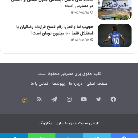
در دسترس است
1405/05/15
عجیب اما واقعی: رقم فسخ قرارداد رضائیان با
استقلال فقط ۱۰۰ میلیون تومان است!
1405/05/15
کلیه حقوق برای عصرخبر محفوظ است.
صفحه اصلی
درباره ما
پیوندها
تماس با ما
فیسبوک
توییتر
یوتیوب
اینستاگرام
تلگرام
خوراک
تماس
با
طراحی سایت
و
بهینه‌سازی
:
نیکان‌تک
ما