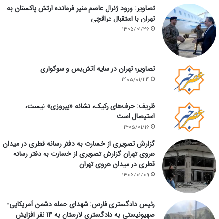
تصاویر: ورود ژنرال عاصم منیر فرمانده ارتش پاکستان به
تهران با استقبال عراقچی
1405/01/26
تصاویر؛ تهران در سایه آتش‌بس و سوگواری
1405/01/24
ظریف: حرف‌های رکیک، نشانه «پیروزی» نیست،
استیصال است
1405/01/16
گزارش تصویری از خسارت به دفتر رسانه قطری در میدان
هروی تهران گزارش تصویری از خسارت به دفتر رسانه
قطری در میدان هروی تهران
1405/01/09
رئیس دادگستری فارس: شهدای حمله دشمن آمریکایی-
صهیونیستی به دادگستری لارستان به ۱۴ نفر افزایش