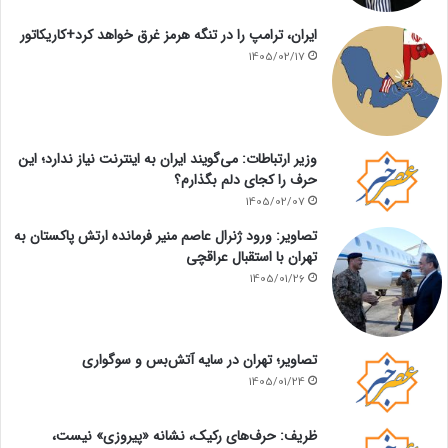
ایران، ترامپ را در تنگه هرمز غرق خواهد کرد+کاریکاتور
1405/02/17
وزیر ارتباطات: می‌گویند ایران به اینترنت نیاز ندارد؛ این
حرف را کجای دلم بگذارم؟
1405/02/07
تصاویر: ورود ژنرال عاصم منیر فرمانده ارتش پاکستان به
تهران با استقبال عراقچی
1405/01/26
تصاویر؛ تهران در سایه آتش‌بس و سوگواری
1405/01/24
ظریف: حرف‌های رکیک، نشانه «پیروزی» نیست،