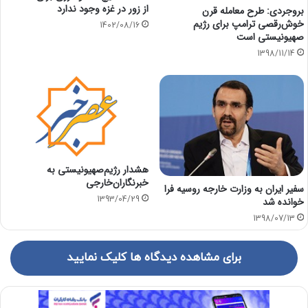
از زور در غزه وجود ندارد
بروجردی: طرح معامله قرن
خوش‌رقصی ترامپ برای رژیم
1402/08/16
صهیونیستی است
1398/11/14
هشدار رژیم‌صهیونیستی به
خبرنگاران‌خارجی
سفیر ایران به وزارت خارجه روسیه فرا
1393/04/29
خوانده شد
1398/07/13
برای مشاهده دیدگاه ها کلیک نمایید