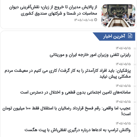
از پالایش مدیران تا خروج از زیان؛ نقش‌آفرینی دیوان
محاسبات در شستا و شرکتهای صندوق کشوری
1405/05/05
آخرین اخبار
1405/05/15
رایزنی تلفنی وزیران امور خارجه ایران و موریتانی
1405/05/15
پزشکیان: باید افراد کارآمدتر را به کار گرفت/ کاری می کنیم در معیشت مردم
مشکلی پیش نیاید
1405/05/15
سامانه‌های تامین اجتماعی بدون قطعی و اختلال در دسترس است
1405/05/15
عجیب اما واقعی: رقم فسخ قرارداد رضائیان با استقلال فقط ۱۰۰ میلیون تومان
است!
1405/05/15
واکنش ترامپ به ادعاها درباره درگیری لفظی‌اش با پیت هگست