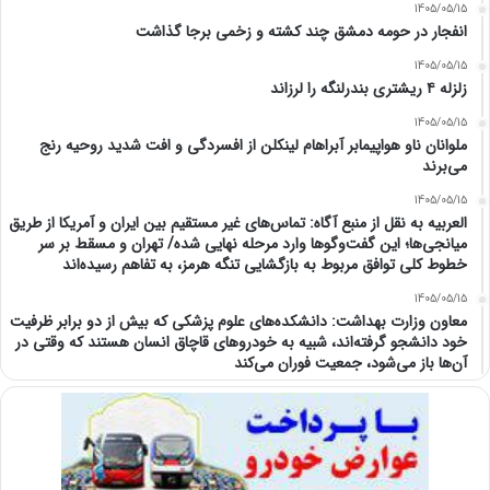
1405/05/15
انفجار در حومه دمشق چند کشته و زخمی برجا گذاشت
1405/05/15
زلزله ۴ ریشتری بندرلنگه را لرزاند
1405/05/15
ملوانان ناو هواپیمابر آبراهام لینکلن از افسردگی و افت شدید روحیه رنج
می‌برند
1405/05/15
العربیه به نقل از منبع آگاه: تماس‌های غیر مستقیم بین ایران و آمریکا از طریق
میانجی‌ها؛ این گفت‌و‌گو‌ها وارد مرحله نهایی شده/ تهران و مسقط بر سر
خطوط کلی توافق مربوط به بازگشایی تنگه هرمز، به تفاهم رسیده‌اند
1405/05/15
معاون وزارت بهداشت: دانشکده‌های علوم پزشکی که بیش از دو برابر ظرفیت
خود دانشجو گرفته‌اند، شبیه به خودرو‌های قاچاق انسان هستند که وقتی در
آن‌ها باز می‌شود، جمعیت فوران می‌کند