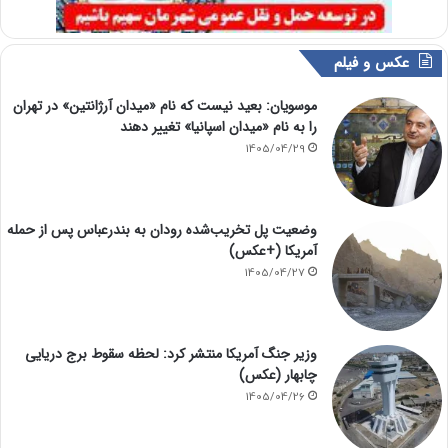
عکس و فیلم
موسویان: بعید نیست که نام «میدان آرژانتین» در تهران
را به نام «میدان اسپانیا» تغییر دهند
1405/04/29
وضعیت پل تخریب‌شده رودان به بندرعباس پس از حمله
آمریکا (+عکس)
1405/04/27
وزیر جنگ آمریکا منتشر کرد: لحظه سقوط برج دریایی
چابهار (عکس)
1405/04/26