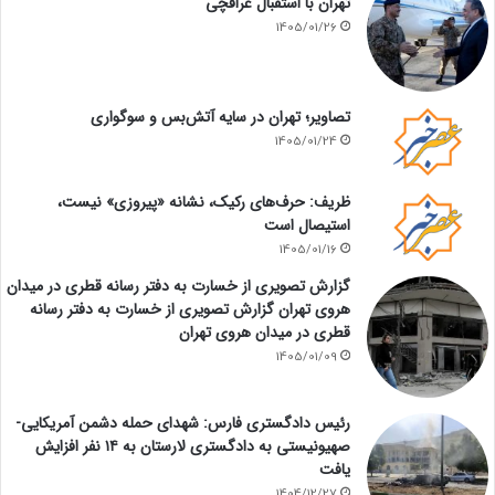
تهران با استقبال عراقچی
1405/01/26
تصاویر؛ تهران در سایه آتش‌بس و سوگواری
1405/01/24
ظریف: حرف‌های رکیک، نشانه «پیروزی» نیست،
استیصال است
1405/01/16
گزارش تصویری از خسارت به دفتر رسانه قطری در میدان
هروی تهران گزارش تصویری از خسارت به دفتر رسانه
قطری در میدان هروی تهران
1405/01/09
رئیس دادگستری فارس: شهدای حمله دشمن آمریکایی-
صهیونیستی به دادگستری لارستان به ۱۴ نفر افزایش
یافت
1404/12/27