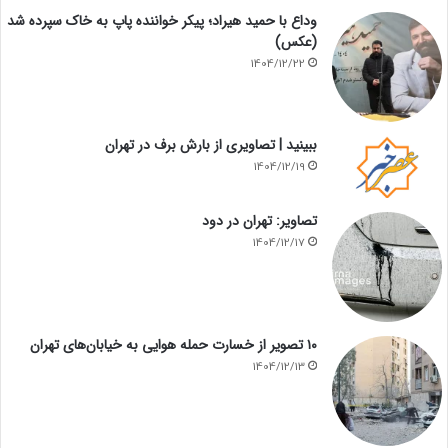
وداع با حمید هیراد؛ پیکر خواننده پاپ به خاک سپرده شد
(عکس)
1404/12/22
ببینید | تصاویری از بارش برف در تهران
1404/12/19
تصاویر: تهران در دود
1404/12/17
۱۰ تصویر از خسارت حمله هوایی به خیابان‌های تهران
1404/12/13