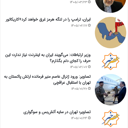
1405/03/23
ایران، ترامپ را در تنگه هرمز غرق خواهد کرد+کاریکاتور
1405/02/17
وزیر ارتباطات: می‌گویند ایران به اینترنت نیاز ندارد؛ این
حرف را کجای دلم بگذارم؟
1405/02/07
تصاویر: ورود ژنرال عاصم منیر فرمانده ارتش پاکستان به
تهران با استقبال عراقچی
1405/01/26
تصاویر؛ تهران در سایه آتش‌بس و سوگواری
1405/01/24