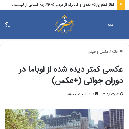
هشدار به مسافران؛ ترافیک سنگین در این جاده شمالی
تغی
منو
پو
خانه
/
عکس و فیلم
عکسی کمتر دیده شده از اوباما در
دوران جوانی (+عکس)
1398/07/02
کمتر از چند دقیقه