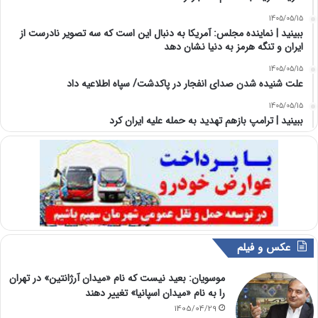
1405/05/15
ببینید | نماینده مجلس: آمریکا به دنبال این است که سه تصویر نادرست از
ایران و تنگه هرمز به دنیا نشان دهد
1405/05/15
علت شنیده شدن صدای انفجار در پاکدشت/ سپاه اطلاعیه داد
1405/05/15
ببینید | ترامپ بازهم تهدید به حمله علیه ایران کرد
عکس و فیلم
موسویان: بعید نیست که نام «میدان آرژانتین» در تهران
را به نام «میدان اسپانیا» تغییر دهند
1405/04/29