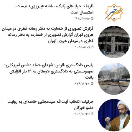
ظریف: حرف‌های رکیک، نشانه «پیروزی» نیست،
استیصال است
1405/01/16
گزارش تصویری از خسارت به دفتر رسانه قطری در میدان
هروی تهران گزارش تصویری از خسارت به دفتر رسانه
قطری در میدان هروی تهران
1405/01/09
رئیس دادگستری فارس: شهدای حمله دشمن آمریکایی-
صهیونیستی به دادگستری لارستان به ۱۴ نفر افزایش
یافت
1404/12/27
جزئیات انتخاب آیت‌الله سیدمجتبی خامنه‌ای به روایت
عضو خبرگان
1404/12/23