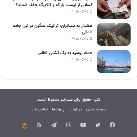
کسانی از لیست یارانه و کالابرگ حذف شدند؟
1405/05/15
هشدار به مسافران؛ ترافیک سنگین در این جاده
شمالی
1405/05/15
حمله روسیه به یک کشتی نظامی
1405/05/15
کلیه حقوق برای عصرخبر محفوظ است.
صفحه اصلی
درباره ما
پیوندها
تماس با ما
فیسبوک
توییتر
یوتیوب
اینستاگرام
تلگرام
خوراک
تماس