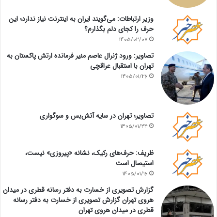
وزیر ارتباطات: می‌گویند ایران به اینترنت نیاز ندارد؛ این
حرف را کجای دلم بگذارم؟
1405/02/07
تصاویر: ورود ژنرال عاصم منیر فرمانده ارتش پاکستان به
تهران با استقبال عراقچی
1405/01/26
تصاویر؛ تهران در سایه آتش‌بس و سوگواری
1405/01/24
ظریف: حرف‌های رکیک، نشانه «پیروزی» نیست،
استیصال است
1405/01/16
گزارش تصویری از خسارت به دفتر رسانه قطری در میدان
هروی تهران گزارش تصویری از خسارت به دفتر رسانه
قطری در میدان هروی تهران