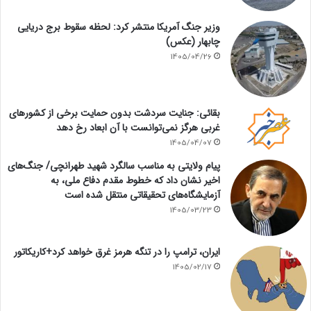
وزیر جنگ آمریکا منتشر کرد: لحظه سقوط برج دریایی
چابهار (عکس)
1405/04/26
بقائی: جنایت سردشت بدون حمایت برخی از کشورهای
غربی هرگز نمی‌توانست با آن ابعاد رخ دهد
1405/04/07
پیام ولایتی به مناسب سالگرد شهید طهرانچی/ جنگ‌های
اخیر نشان داد که خطوط مقدم دفاع ملی، به
آزمایشگاه‌های تحقیقاتی منتقل شده است
1405/03/23
ایران، ترامپ را در تنگه هرمز غرق خواهد کرد+کاریکاتور
1405/02/17