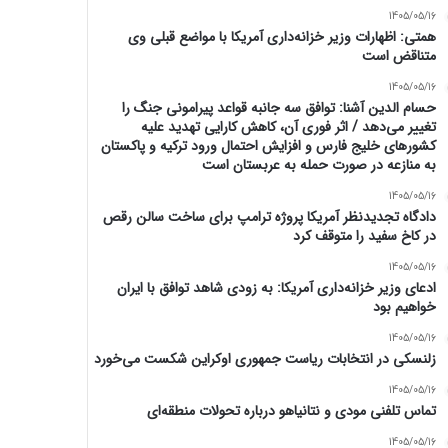
1405/05/16
همتی: اظهارات وزیر خزانه‌داری آمریکا با مواضع قبلی وی
متناقض است
1405/05/16
حسام الدین آشنا: توافق سه جانبه قواعد پیرامونی جنگ را
تغییر می‌دهد / اثر فوری آن، کاهش کارایی تهدید علیه
کشور‌های خلیج فارس و افزایش احتمال ورود ترکیه و پاکستان
به منازعه در صورت حمله به عربستان است
1405/05/16
دادگاه تجدیدنظر آمریکا پروژه ترامپ برای ساخت سالن رقص
در کاخ سفید را متوقف کرد
1405/05/16
ادعای وزیر خزانه‌داری آمریکا: به زودی شاهد توافق با ایران
خواهیم بود
1405/05/16
زلنسکی در انتخابات ریاست جمهوری اوکراین شکست می‌خورد
1405/05/16
تماس تلفنی مودی و نتانیاهو درباره تحولات منطقه‌ای
1405/05/16