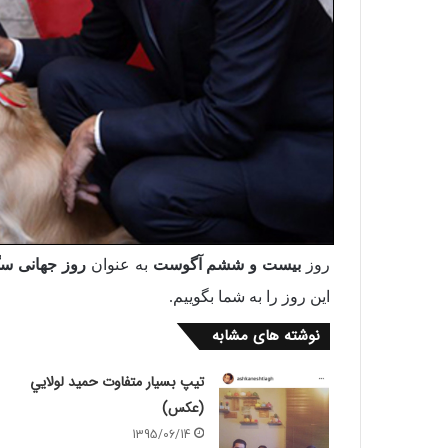
روز
بیست و ششم آگوست
به عنوان
روز جهانی سگ
این روز را به شما بگوییم.
نوشته های مشابه
تيپ بسيار متفاوت حميد لولايي
(عكس)
1395/06/14