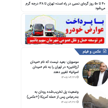
۴۰ تا ۵۰ روز گرمای نسبی در راه است؛ تهران تا ۳۸ درجه گرم
می‌شود
عکس و فیلم
موسویان: بعید نیست که نام «میدان
آرژانتین» در تهران را به نام «میدان
اسپانیا» تغییر دهند
1405/04/29
وضعیت پل تخریب‌شده رودان به
بندرعباس پس از حمله آمریکا (+عکس)
1405/04/27