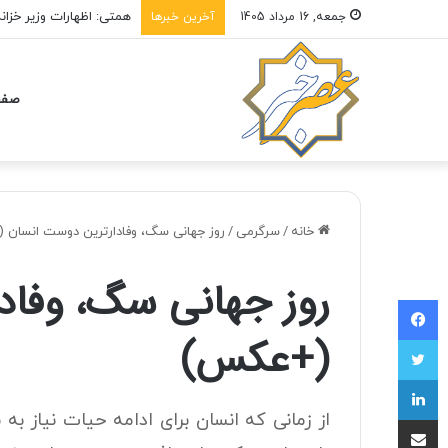
همتی: اظهارات وزیر خزان
جمعه, 16 مرداد 1405
آخرین خبرها
صفح
خانه
/
سرگرمی
/
روز جهانی سگ، وفادارترین دوست انسان
روز جهانی سگ، وفاد
فیسبوک
(+عکس)
توییتر
لینکداین
از زمانی که انسان برای ادامه حیات نیاز به 
اشتراک با ایمیل