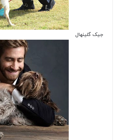
جیک گلینهال