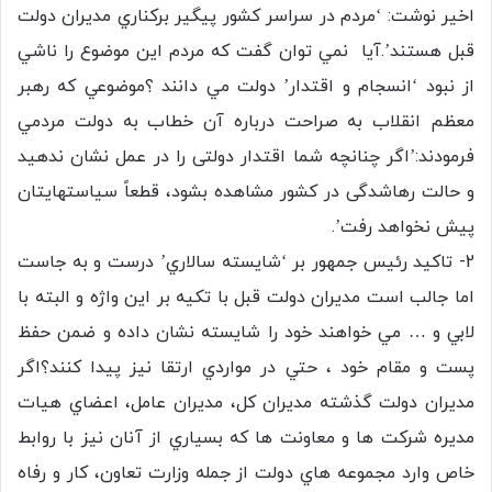
اخير نوشت: ‘مردم در سراسر كشور پيگير بركناري مديران دولت
قبل هستند’.آيا نمي توان گفت كه مردم اين موضوع را ناشي
از نبود ‘انسجام و اقتدار’ دولت مي دانند ؟موضوعي كه رهبر
معظم انقلاب به صراحت درباره آن خطاب به دولت مردمي
فرمودند:’اگر چنانچه شما اقتدار دولتی را در عمل نشان ندهید
و حالت رهاشدگی در کشور مشاهده بشود، قطعاً سیاستهایتان
پیش نخواهد رفت’.
2- تاكيد رئيس جمهور بر ‘شايسته سالاري’ درست و به جاست
اما جالب است مديران دولت قبل با تكيه بر اين واژه و البته با
لابي و … مي خواهند خود را شايسته نشان داده و ضمن حفظ
پست و مقام خود ، حتي در مواردي ارتقا نيز پيدا كنند؟اگر
مديران دولت گذشته مديران كل، مديران عامل، اعضاي هيات
مديره شركت ها و معاونت ها كه بسياري از آنان نيز با روابط
خاص وارد مجموعه هاي دولت از جمله وزارت تعاون، كار و رفاه