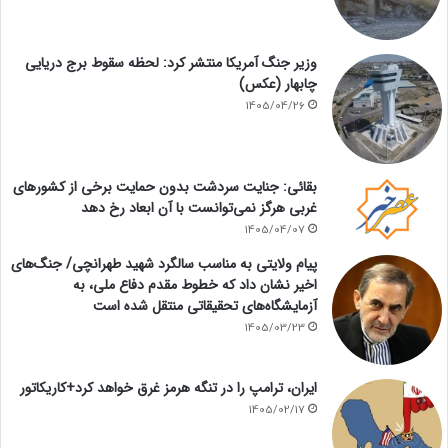
وزیر جنگ آمریکا منتشر کرد: لحظه سقوط برج دریایی
چابهار (عکس)
1405/04/26
بقائی: جنایت سردشت بدون حمایت برخی از کشورهای
غربی هرگز نمی‌توانست با آن ابعاد رخ دهد
1405/04/07
پیام ولایتی به مناسب سالگرد شهید طهرانچی/ جنگ‌های
اخیر نشان داد که خطوط مقدم دفاع ملی، به
آزمایشگاه‌های تحقیقاتی منتقل شده است
1405/03/23
ایران، ترامپ را در تنگه هرمز غرق خواهد کرد+کاریکاتور
1405/02/17