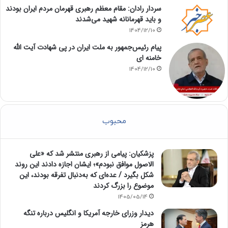
سردار رادان: مقام معظم رهبری قهرمان مردم ایران بودند
و باید قهرمانانه شهید می‌شدند
1404/12/10
پیام رئیس‌جمهور به ملت ایران در پی شهادت آیت الله
خامنه ای
1404/12/10
محبوب
پزشکیان: پیامی از رهبری منتشر شد که «علی
الاصول موافق نبودم»؛ ایشان اجازه دادند این روند
شکل بگیرد / عده‌ای که به‌دنبال تفرقه بودند، این
موضوع را بزرگ کردند
1405/05/14
دیدار وزرای خارجه آمریکا و انگلیس درباره تنگه
هرمز