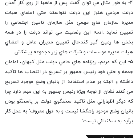
4- به طور مثال مي توان گفت پس از ماهها از روي كار آمدن
دولت مردمي هنوز اين دولت نتواسته حتي اعضاي هيات
مديره سازمان هاي مهمي مثل سازمان تامين اجتماعي را
تعيين نمايد .ادمه اين وضعيت مي تواند دولت را در همه
بخش ها زمين گير كند.حال تعيين مديران عامل و اعضاي
هيات مديره موسسات و شركت هاي زير مجموعه پيشكش.
5- اين كه مردم، روزنامه هاي حامي دولت مثل كيهان، امامان
جمعه و حتي خود رئيس جمهور بر تسريع در انتصاب ها تاكيد
داشته و البته بر عدم استفاده از بانيان وضع موجود تصريح
مي كنند نشان از توجه ويژه رئيس جمهور به اين مهم دارد چرا
كه ديگر اظهاراتي مثل تاكيد سخنگوي دولت بر پاسخگو بودن
بانيان وضع موجود راهگشا نيست و به قول معروف’ به عمل كار
برآيد به سخنداني نيست’.