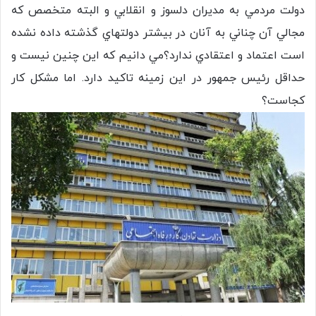
دولت مردمي به مديران دلسوز و انقلابي و البته متخصص كه
مجالي آن چناني به آنان در بيشتر دولتهاي گذشته داده نشده
است اعتماد و اعتقادي ندارد؟مي دانيم كه اين چنين نيست و
حداقل رئيس جمهور در اين زمينه تاكيد دارد. اما مشكل كار
كجاست؟