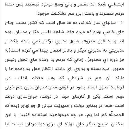
اجتماعي شده اند مقصر و باني وضع موجود نيستند پس حتما
مردم مقصرند و باعث اين هم مشكلات موجود!
3 – سالهاي سال كه نه، ده ها سال است كه كشور دست جناح
هاي خاصي بوده كه مردم فقط شاهد تغيير مكان مديران بوده
اند و به قول معروف هيچ مديري بركنار نمي شده بلكه از
مديريتي به مديرتي ديگر و بالاتر انتقال پيدا مي كرده است(به
جز دوره اي محدود) . زماني كه مردم به وعده هاي تحول رئيس
جمهور اميد بسته و به وي راي دادند انتظار عمل به وعده ها را
دارند آن هم در شرايطي كه رهبر معظم انقلاب مي
فرمايند:’تحوّل ایجاد بشود در قوّه‌ی مجریّه.جوان‌سازی هم خیلی
مهم است. یکی از کارهای مهم در دولت، جوان‌سازی دولت
است؛ شما در بدنه‌ی دولت و مدیریّت میانی از جوانهای زبده که
الحمدللّه کم نداریم، هر چه میخواهید استفاده کنید’. با اين
سخنان صريح ديگر جاي بهانه اي براي دولتمردان نيست.آيا