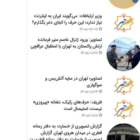
وزیر ارتباطات: می‌گویند ایران به اینترنت
نیاز ندارد؛ این حرف را کجای دلم بگذارم؟
1405/02/07
تصاویر: ورود ژنرال عاصم منیر فرمانده
ارتش پاکستان به تهران با استقبال عراقچی
1405/01/26
تصاویر؛ تهران در سایه آتش‌بس و
سوگواری
1405/01/24
ظریف: حرف‌های رکیک، نشانه «پیروزی»
نیست، استیصال است
1405/01/16
گزارش تصویری از خسارت به دفتر رسانه
قطری در میدان هروی تهران گزارش
تصویری از خسارت به دفتر رسانه قطری در