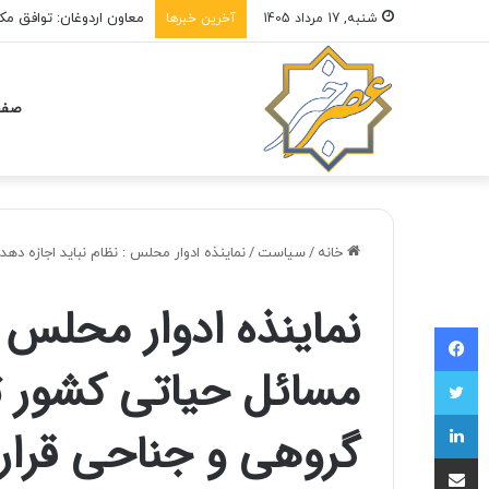
معاون اردوغان: توافق مک
شنبه, 17 مرداد 1405
آخرین خبرها
صفح
خانه
/
سیاست
/
نماینذه ادوار محلس : نظام نباید اجازه ده
نماینذه ادوار محلس :
فیسبوک
مسائل حیاتی کشور ت
توییتر
لینکداین
گروهی و جناحی قرار 
اشتراک با ایمیل