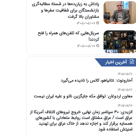
پاداش به زیان‌ده‌ها در شستا؛ مطالبه‌گری
بازنشستگان برای شفافیت سفرها و
مشاوران بالا گرفت
1405/05/07
سریال‌هایی که تلفن‌های همراه را فتح
کردند!
1405/05/06
آخرین اخبار
1405/05/17
آحارونوت: نتانیاهو، کاتس را نادیده می‌گیرد
1405/05/17
معاون اردوغان: توافق مکه جایگزین ناتو و علیه ایران نیست
1405/05/17
الزیدی: ۳۰ سپتامبر زمان نهایی خروج نیروهای ائتلاف آمریکا از
عراق است / عراق مشتاق است روابط متعادلی با کشورهای
همسایه برقرار کند و اجازه ندهد از خاک عراق برای تهدید
امنیتش استفاده شود