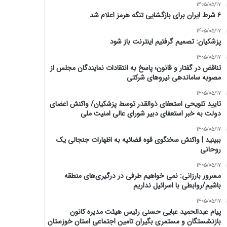
1405/05/17
۶ شرط ایران برای بازگشایی تنگه هرمز اعلام شد
1405/05/17
پزشکیان: تصمیم گرفتیم اینترنت باز شود
1405/05/17
تناقض در گفتار و قانون؛ پاسخ به انتقادات نمایندگان مجلس از
مصوبه ساماندهی نیروهای شرکتی
1405/05/17
تایید تلویحی استعفای ذوالقدر توسط پزشکیان/ واکنش اعضای
دولت به خبر استعفای دبیر شورای عالی امنیت ملی
1405/05/17
ببینید | واکنش سخنگوی قوه قضائیه به اظهارات جنجالی یک
روحانی
1405/05/17
مسرور بارزانی: نمی خواهیم طرفی در درگیری‌های منطقه
باشیم/روابطی با اسرائیل نداریم
1405/05/17
پیام عبدالحمید عبایی حسنی رئیس هیئت مدیره کانون
بازنشستگان و مستمری بگیران تامین اجتماعی استان خوزستان