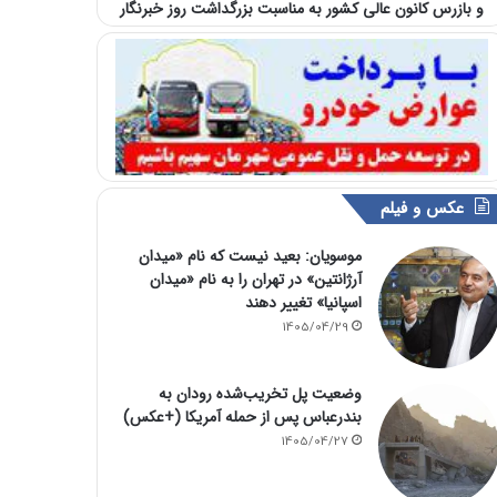
و بازرس کانون عالی کشور به مناسبت بزرگداشت روز خبرنگار
عکس و فیلم
موسویان: بعید نیست که نام «میدان
آرژانتین» در تهران را به نام «میدان
اسپانیا» تغییر دهند
1405/04/29
وضعیت پل تخریب‌شده رودان به
بندرعباس پس از حمله آمریکا (+عکس)
1405/04/27