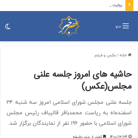
روایت فرمانده سپاه تهران از گزارش‌های محرمانه «عوامل آمریکا و اسرائیل» درباره آمادگی بسیج/ سرانجام این مسیر یا پیروزی است یا شهادت که هر دو افتخار است
تغی
منو
پو
خانه
/
عکس و فیلم
حاشیه های امروز جلسه علنی
مجلس(عكس)
جلسه علنی مجلس شورای اسلامی امروز سه شنبه ۲۴
اسفندماه به ریاست محمدباقر قالیباف رئیس مجلس
شورای اسلامی با حضور ۱۹۶ نفر از نمایندگان برگزار شد.
1400/12/24
کمتر از چند دقیقه