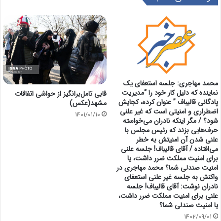
محمد مهاجری: جلسه استعفای یک
نماینده که دلیل کار خود را “مدیریت
قابی تامل‌برانگیز از حواشی اتفاقات
پادگانی قالیباف ” عنوان کرده، کجایش
مشهد(عكس)
اضطراری و امنیتی است که غیر علنی
1401/01/10
شود؟ / مگر اینکه نادران می‌خواسته
حرف‌هایی بزند که رئیس مجلس با
علنی شدن آن امنیتش به خطر
می‌افتاده / آقای قالیباف! جلسه علنی
برای امنیت مملکت ضرر داشت، یا
امنیت صندلی شما؟ محمد مهاجری در
واکنش به جلسه غیر علنی استعفای
نادران نوشت: آقای قالیباف! جلسه
علنی برای امنیت مملکت ضرر داشت،
یا امنیت صندلی شما؟
1402/09/01