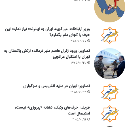
1405/02/17
وزیر ارتباطات: می‌گویند ایران به اینترنت نیاز ندارد؛ این
حرف را کجای دلم بگذارم؟
1405/02/07
تصاویر: ورود ژنرال عاصم منیر فرمانده ارتش پاکستان به
تهران با استقبال عراقچی
1405/01/26
تصاویر؛ تهران در سایه آتش‌بس و سوگواری
1405/01/24
ظریف: حرف‌های رکیک، نشانه «پیروزی» نیست،
استیصال است
1405/01/16