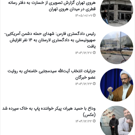
هروی تهران گزارش تصویری از خسارت به دفتر رسانه
قطری در میدان هروی تهران
1405/01/09
رئیس دادگستری فارس: شهدای حمله دشمن آمریکایی-
صهیونیستی به دادگستری لارستان به ۱۴ نفر افزایش
یافت
1404/12/27
جزئیات انتخاب آیت‌الله سیدمجتبی خامنه‌ای به روایت
عضو خبرگان
1404/12/23
وداع با حمید هیراد؛ پیکر خواننده پاپ به خاک سپرده شد
(عکس)
1404/12/22