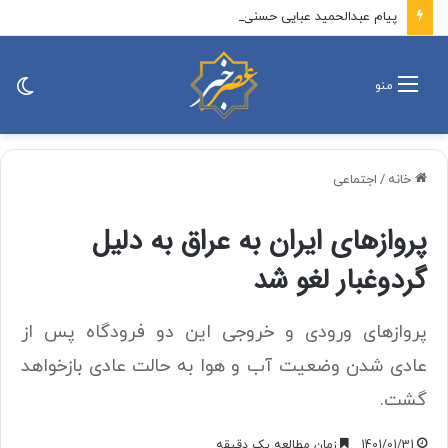
پیام عبدالحمید عبایی حسنی رئیس هیئت مدیره کانون بازنشستگان و مستمری بگیران تامین اجتماعی استان خوزستان و بازرس کانون عالی کشور به مناسبت بزرگداشت روز خبرنگار
تغی
منو
پو
خانه
/
اجتماعی
پرواز‌های ایران به عراق به دلیل
گردوغبار لغو شد
پروازهای ورودی و خروجی این دو فرودگاه پس از
عادی شدن وضعیت آب و هوا به حالت عادی بازخواهد
گشت.
1401/01/31
زمان مطالعه یک دقیقه