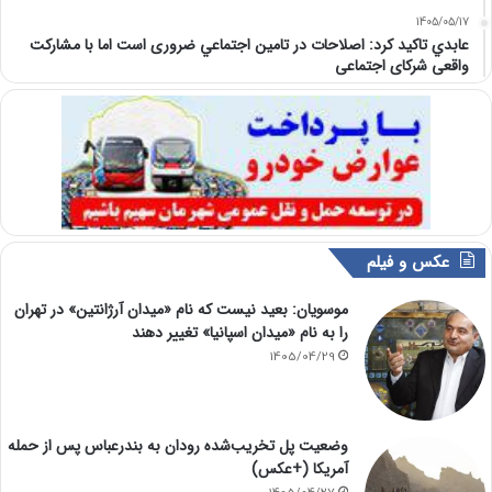
1405/05/17
عابدي تاكيد كرد: اصلاحات در تامين اجتماعي ضروری است اما با مشارکت
واقعی شرکای اجتماعی
عکس و فیلم
موسویان: بعید نیست که نام «میدان آرژانتین» در تهران
را به نام «میدان اسپانیا» تغییر دهند
1405/04/29
وضعیت پل تخریب‌شده رودان به بندرعباس پس از حمله
آمریکا (+عکس)