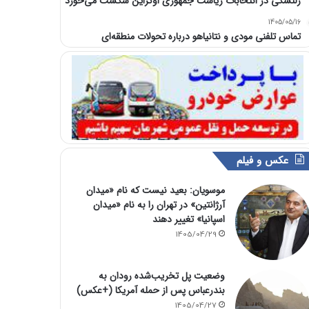
زلنسکی در انتخابات ریاست جمهوری اوکراین شکست می‌خورد
1405/05/16
تماس تلفنی مودی و نتانیاهو درباره تحولات منطقه‌ای
عکس و فیلم
موسویان: بعید نیست که نام «میدان
آرژانتین» در تهران را به نام «میدان
اسپانیا» تغییر دهند
1405/04/29
وضعیت پل تخریب‌شده رودان به
بندرعباس پس از حمله آمریکا (+عکس)
1405/04/27