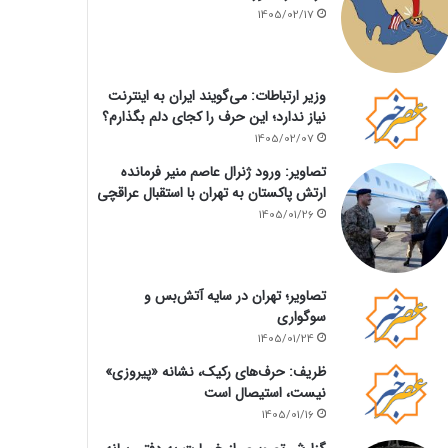
1405/02/17
وزیر ارتباطات: می‌گویند ایران به اینترنت
نیاز ندارد؛ این حرف را کجای دلم بگذارم؟
1405/02/07
تصاویر: ورود ژنرال عاصم منیر فرمانده
ارتش پاکستان به تهران با استقبال عراقچی
1405/01/26
تصاویر؛ تهران در سایه آتش‌بس و
سوگواری
1405/01/24
ظریف: حرف‌های رکیک، نشانه «پیروزی»
نیست، استیصال است
1405/01/16