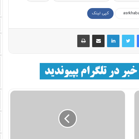
کپی لینک
فیسبوک
توییتر
لینکداین
اشتراک با ایمیل
چاپ