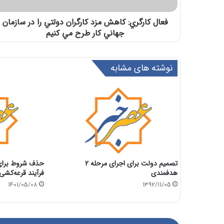
فعال كارگري: كاهش مزد كارگران دولتي را در سازمان
جهاني كار طرح مي كنيم
نوشته های مشابه
تصمیم دولت برای اجرای مرحله 2
حذف شروط برای 
هدفمندی
فرآیند قرعه‌کشی
1401/05/08
1392/11/05