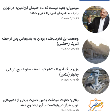
موسویان: بعید نیست که نام «میدان آرژانتین» در تهران
را به نام «میدان اسپانیا» تغییر دهند
1405/04/29
وضعیت پل تخریب‌شده رودان به بندرعباس پس از حمله
آمریکا (+عکس)
1405/04/27
وزیر جنگ آمریکا منتشر کرد: لحظه سقوط برج دریایی
چابهار (عکس)
1405/04/26
بقائی: جنایت سردشت بدون حمایت برخی از کشورهای
غربی هرگز نمی‌توانست با آن ابعاد رخ دهد
1405/04/07