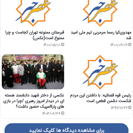
مهدوی‌کیا رسما سرمربی تیم ملی امید
قبرستان ممنوعه تهران کجاست و چرا
شد
ممنوع است(عکس)
1400/05/01
1400/06/09
عکسی از دختر شهید دانشمند هسته
رئیس قوه قضائیه: با داشتن این مردم
ای در دیدار امروز رهبری /چرا در بازی
شکست دشمن قطعی است
های پاراالمپیک حضور داشت؟
1397/11/29
1403/06/27
برای مشاهده دیدگاه ها کلیک نمایید