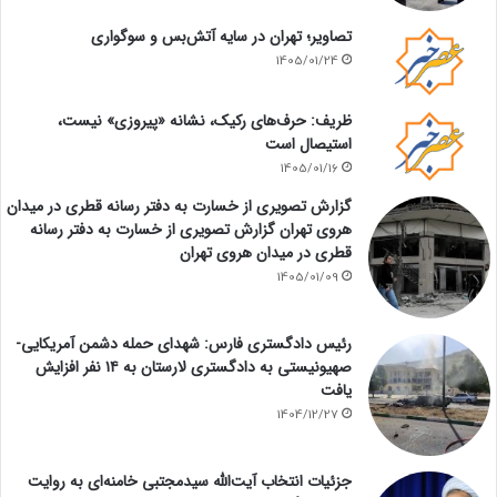
تصاویر؛ تهران در سایه آتش‌بس و سوگواری
1405/01/24
ظریف: حرف‌های رکیک، نشانه «پیروزی» نیست،
استیصال است
1405/01/16
گزارش تصویری از خسارت به دفتر رسانه قطری در میدان
هروی تهران گزارش تصویری از خسارت به دفتر رسانه
قطری در میدان هروی تهران
1405/01/09
رئیس دادگستری فارس: شهدای حمله دشمن آمریکایی-
صهیونیستی به دادگستری لارستان به ۱۴ نفر افزایش
یافت
1404/12/27
جزئیات انتخاب آیت‌الله سیدمجتبی خامنه‌ای به روایت