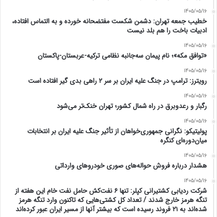
1405/05/16
خطیب جمعه تهران: دشمن شکست مفتضحانه خورده و به التماس افتاده،
ادبیات باخت را هم بلد نیست
1405/05/16
«توافق مکه»؛ نام پیمان سه‌جانبه نظامی ترکیه-عربستان-پاکستان
1405/05/16
رویترز: ترامپ در جنگ علیه ایران بر سر ۲ راهی بدی گیر افتاده است
1405/05/16
رگبار و رعدوبرق در راه شمال کشور؛ تهران خنک‌تر می‌شود
1405/05/16
پولیتیکو: نگرانی جمهوری‌خواهان از تأثیر جنگ علیه ایران بر انتخابات
میان‌دوره‌ای کنگره
1405/05/16
هشدار درباره فروش حواله‌های صوری خودروهای وارداتی
1405/05/16
شرکت ردیابی کشتیرانی کپلر: تنها ۶ نفت‌کش حامل نفت خام این هفته از
تنگه هرمز خارج شدند / تعداد کل کشتی‌هایی که تاکنون وارد تنگه هرمز
شده‌اند به ۲۱ فروند رسیده است که بیشتر آنها از مسیر ایران عبور کرده‌اند