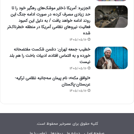
الجزیره: آمریکا ذخایر موشک‌های رهگیر خود را تا
حد زیادی مصرف کرده؛ در صورت ادامه جنگ این
روند ادامه خواهد یافت / به دلیل این کمبود
فعالیت نیرو‌های نظامی آمریکا در منطقه خطرناک‌تر
شده
1405/05/16
خطیب جمعه تهران: دشمن شکست مفتضحانه
خورده و به التماس افتاده، ادبیات باخت را هم بلد
نیست
1405/05/16
«توافق مکه»؛ نام پیمان سه‌جانبه نظامی ترکیه-
عربستان-پاکستان
1405/05/16
کلیه حقوق برای عصرخبر محفوظ است.
صفحه اصلی
درباره ما
پیوندها
تماس با ما