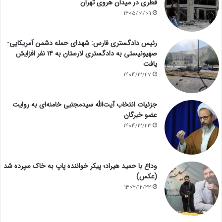
قطری در میدان هروی تهران
1405/01/09
رئیس دادگستری فارس: شهدای حمله دشمن آمریکایی-
صهیونیستی به دادگستری لارستان به ۱۴ نفر افزایش
یافت
1404/12/27
جزئیات انتخاب آیت‌الله سیدمجتبی خامنه‌ای به روایت
عضو خبرگان
1404/12/23
وداع با حمید هیراد؛ پیکر خواننده پاپ به خاک سپرده شد
(عکس)
1404/12/22