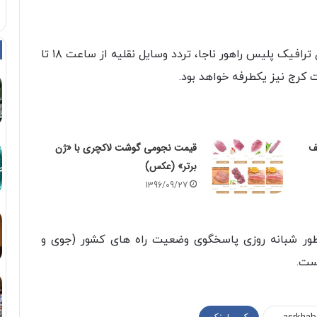
به گزارش عصرخبر به نقل از مرکز اطلاعات و کنترل ترافیک پلیس راهور ناجا، تردد وسایل نقلیه از ساعت ۱۸ تا
ف
قیمت نجومی گوشت لاکچری با «ژن
برتر» (عکس)
1396/09/27
شماره تلفن ۸۸۲۵۵۵۵۵ (۱۰خط) به طور شبانه روزی پاسخگوی وضعیت راه های کشور (جوی و
است.