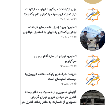
وزیر ارتباطات: می‌گویند ایران به اینترنت
نیاز ندارد؛ این حرف را کجای دلم بگذارم؟
1405/02/07
تصاویر: ورود ژنرال عاصم منیر فرمانده
ارتش پاکستان به تهران با استقبال عراقچی
1405/01/26
تصاویر؛ تهران در سایه آتش‌بس و
سوگواری
1405/01/24
ظریف: حرف‌های رکیک، نشانه «پیروزی»
نیست، استیصال است
1405/01/16
گزارش تصویری از خسارت به دفتر رسانه
قطری در میدان هروی تهران گزارش
تصویری از خسارت به دفتر رسانه قطری در