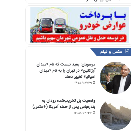
عکس و فیلم
موسویان: بعید نیست که نام «میدان
آرژانتین» در تهران را به نام «میدان
اسپانیا» تغییر دهند
1405/04/29
وضعیت پل تخریب‌شده رودان به
بندرعباس پس از حمله آمریکا (+عکس)
1405/04/27