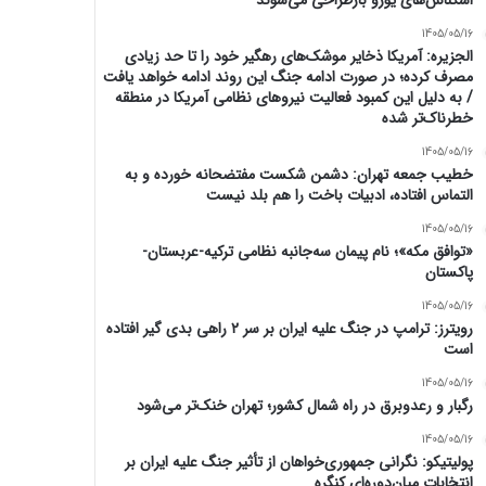
اسکناس‌های یورو بازطراحی می‌شوند
1405/05/16
الجزیره: آمریکا ذخایر موشک‌های رهگیر خود را تا حد زیادی
مصرف کرده؛ در صورت ادامه جنگ این روند ادامه خواهد یافت
/ به دلیل این کمبود فعالیت نیرو‌های نظامی آمریکا در منطقه
خطرناک‌تر شده
1405/05/16
خطیب جمعه تهران: دشمن شکست مفتضحانه خورده و به
التماس افتاده، ادبیات باخت را هم بلد نیست
1405/05/16
«توافق مکه»؛ نام پیمان سه‌جانبه نظامی ترکیه-عربستان-
پاکستان
1405/05/16
رویترز: ترامپ در جنگ علیه ایران بر سر ۲ راهی بدی گیر افتاده
است
1405/05/16
رگبار و رعدوبرق در راه شمال کشور؛ تهران خنک‌تر می‌شود
1405/05/16
پولیتیکو: نگرانی جمهوری‌خواهان از تأثیر جنگ علیه ایران بر
انتخابات میان‌دوره‌ای کنگره