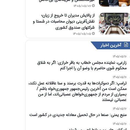
1405/05/06
از پالایش مدیران تا خروج از زیان؛
نقش‌آفرینی دیوان محاسبات در شستا و
شرکتهای صندوق کشوری
1405/05/05
آخرین اخبار
1405/05/16
زارعی، نماینده مجلس خطاب به باقر خرازی: اگر به شلاق
محکوم شوی حاضرم با وضو آن را اجرا کنم
1405/05/16
ترامپ: اگر دموکرات‌ها به قدرت برسند و سنا عاقلانه عمل نکند،
ممکن است من آخرین رئیس‌جمهور جمهوری‌خواه باشم /
بسیاری از مردم از جمهوری‌خواهان عصبانی‌اند، اما از من
عصبانی نیستند
1405/05/16
منبع یمنی: صنعا در حال تحمیل معادله جدیدی در کشور است
1405/05/16