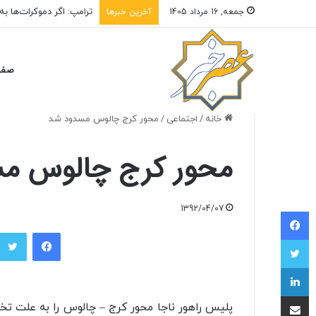
جمعه, 16 مرداد 1405
آخرین خبرها
صفح
خانه
/
اجتماعی
/
محور کرج چالوس مسدود شد
محور کرج چالوس م
1392/04/07
فیسبوک
فیسبوک
توییتر
لینکداین
اشتراک با ایمیل