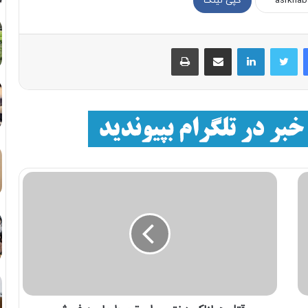
کپی لینک
فیسبوک
توییتر
لینکداین
اشتراک با ایمیل
چاپ