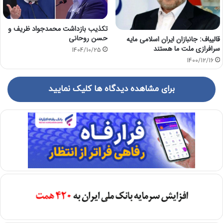
تکذیب بازداشت محمدجواد ظریف و
حسن روحانی
قالیباف: جانبازان ایران اسلامی مایه
سرافرازی ملت ما هستند
1404/10/25
1400/12/16
برای مشاهده دیدگاه ها کلیک نمایید