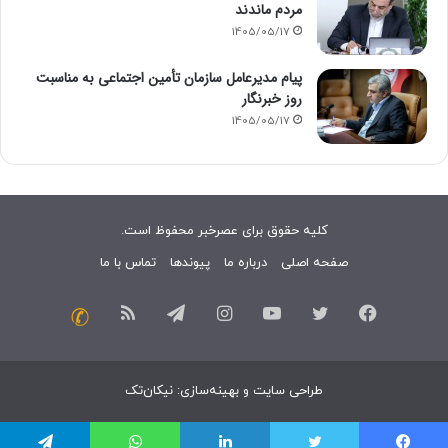
مردم ماندند
1405/05/17
پیام مدیرعامل سازمان تأمین اجتماعی به مناسبت
روز خبرنگار
1405/05/17
کلیه حقوق برای عصرخبر محفوظ است.
صفحه اصلی
درباره ما
پیوندها
تماس با ما
فیسبوک
توییتر
یوتیوب
اینستاگرام
تلگرام
خوراک
تماس
با
طراحی سایت
و
بهینه‌سازی
:
نیکان‌تک
ما