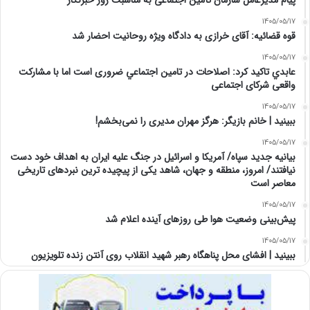
پیام مدیرعامل سازمان تأمین اجتماعی به مناسبت روز خبرنگار
1405/05/17
قوه قضائیه: آقای خرازی به دادگاه ویژه روحانیت احضار شد
1405/05/17
عابدي تاكيد كرد: اصلاحات در تامين اجتماعي ضروری است اما با مشارکت
واقعی شرکای اجتماعی
1405/05/17
ببینید | خانم بازیگر: هرگز مهران مدیری را نمی‌بخشم!
1405/05/17
بیانیه جدید سپاه/ آمریکا و اسرائیل در جنگ علیه ایران به اهداف خود دست
نیافتند/ امروز، منطقه و جهان، شاهد یکی از پیچیده ترین نبردهای تاریخی
معاصر است
1405/05/17
پیش‌بینی وضعیت هوا طی روزهای آینده اعلام شد
1405/05/17
ببینید | افشای محل پناهگاه‌ رهبر شهید انقلاب روی آنتن زنده تلویزیون