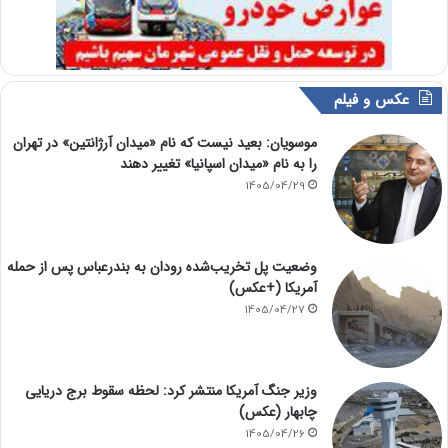
عکس و فیلم
موسویان: بعید نیست که نام «میدان آرژانتین» در تهران
را به نام «میدان اسپانیا» تغییر دهند
1405/04/29
وضعیت پل تخریب‌شده رودان به بندرعباس پس از حمله
آمریکا (+عکس)
1405/04/27
وزیر جنگ آمریکا منتشر کرد: لحظه سقوط برج دریایی
چابهار (عکس)
1405/04/26