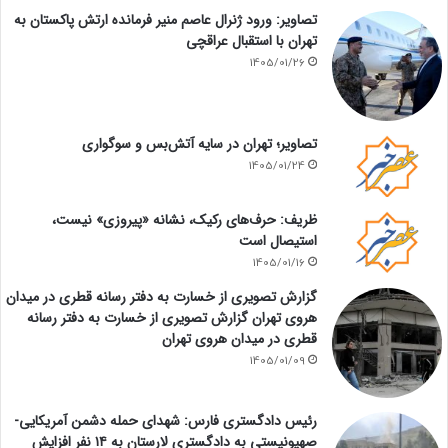
تصاویر: ورود ژنرال عاصم منیر فرمانده ارتش پاکستان به
تهران با استقبال عراقچی
1405/01/26
تصاویر؛ تهران در سایه آتش‌بس و سوگواری
1405/01/24
ظریف: حرف‌های رکیک، نشانه «پیروزی» نیست،
استیصال است
1405/01/16
گزارش تصویری از خسارت به دفتر رسانه قطری در میدان
هروی تهران گزارش تصویری از خسارت به دفتر رسانه
قطری در میدان هروی تهران
1405/01/09
رئیس دادگستری فارس: شهدای حمله دشمن آمریکایی-
صهیونیستی به دادگستری لارستان به ۱۴ نفر افزایش