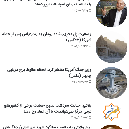
را به نام «میدان اسپانیا» تغییر دهند
1405/04/29
وضعیت پل تخریب‌شده رودان به بندرعباس پس از حمله
آمریکا (+عکس)
1405/04/27
وزیر جنگ آمریکا منتشر کرد: لحظه سقوط برج دریایی
چابهار (عکس)
1405/04/26
بقائی: جنایت سردشت بدون حمایت برخی از کشورهای
غربی هرگز نمی‌توانست با آن ابعاد رخ دهد
1405/04/07
پیام ولایتی به مناسب سالگرد شهید طهرانچی/ جنگ‌های