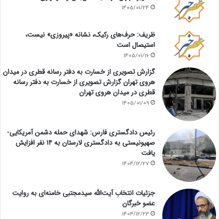
1405/01/24
ظریف: حرف‌های رکیک، نشانه «پیروزی» نیست،
استیصال است
1405/01/16
گزارش تصویری از خسارت به دفتر رسانه قطری در میدان
هروی تهران گزارش تصویری از خسارت به دفتر رسانه
قطری در میدان هروی تهران
1405/01/09
رئیس دادگستری فارس: شهدای حمله دشمن آمریکایی-
صهیونیستی به دادگستری لارستان به ۱۴ نفر افزایش
یافت
1404/12/27
جزئیات انتخاب آیت‌الله سیدمجتبی خامنه‌ای به روایت
عضو خبرگان
1404/12/23