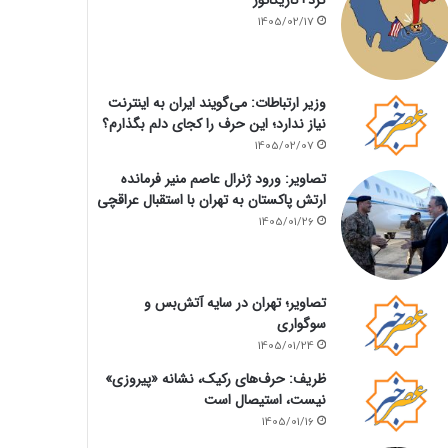
1405/02/17
وزیر ارتباطات: می‌گویند ایران به اینترنت
نیاز ندارد؛ این حرف را کجای دلم بگذارم؟
1405/02/07
تصاویر: ورود ژنرال عاصم منیر فرمانده
ارتش پاکستان به تهران با استقبال عراقچی
1405/01/26
تصاویر؛ تهران در سایه آتش‌بس و
سوگواری
1405/01/24
ظریف: حرف‌های رکیک، نشانه «پیروزی»
نیست، استیصال است
1405/01/16