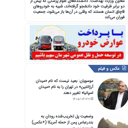
معاون وزارت بهداشت: دانشکده‌های علوم پزشکی که بیش از
دو برابر ظرفیت خود دانشجو گرفته‌اند، شبیه به خودرو‌های
قاچاق انسان هستند که وقتی در آن‌ها باز می‌شود، جمعیت
فوران می‌کند
عکس و فیلم
موسویان: بعید نیست که نام «میدان
آرژانتین» در تهران را به نام «میدان
اسپانیا» تغییر دهند
1405/04/29
وضعیت پل تخریب‌شده رودان به
بندرعباس پس از حمله آمریکا (+عکس)