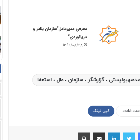
معرفي مديرعامل”سازمان بنادر و
دريانوردي”
1392/08/28
ضدصهیونیستی ، گزارشگر ، سازمان ، ملل ، استعفا
کپی لینک
فیسبوک
توییتر
لینکداین
اشتراک با ایمیل
چاپ