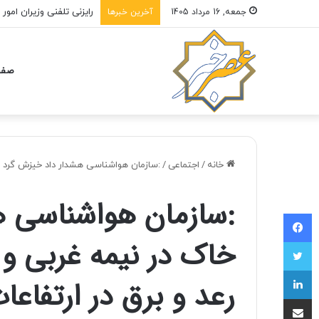
رایزنی تلفنی وزیران امور 
جمعه, 16 مرداد 1405
آخرین خبرها
صفح
خانه
/
اجتماعی
/
:سازمان هواشناسی هشدار داد خیزش گرد و خ
:سازمان هواشناسی ه
فیسبوک
خاک در نیمه غربی و ج
توییتر
لینکداین
رعد و برق در ارتفاعا
اشتراک با ایمیل