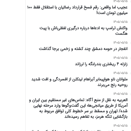
1405/05/15
عجیب اما واقعی: رقم فسخ قرارداد رضائیان با استقلال فقط ۱۰۰
میلیون تومان است!
1405/05/15
واکنش ترامپ به ادعاها درباره درگیری لفظی‌اش با پیت
هگست
1405/05/15
انفجار در حومه دمشق چند کشته و زخمی برجا گذاشت
1405/05/15
زلزله ۴ ریشتری بندرلنگه را لرزاند
1405/05/15
ملوانان ناو هواپیمابر آبراهام لینکلن از افسردگی و افت شدید
روحیه رنج می‌برند
1405/05/15
العربیه به نقل از منبع آگاه: تماس‌های غیر مستقیم بین ایران و
آمریکا از طریق میانجی‌ها؛ این گفت‌و‌گو‌ها وارد مرحله نهایی
شده/ تهران و مسقط بر سر خطوط کلی توافق مربوط به
بازگشایی تنگه هرمز، به تفاهم رسیده‌اند
1405/05/15