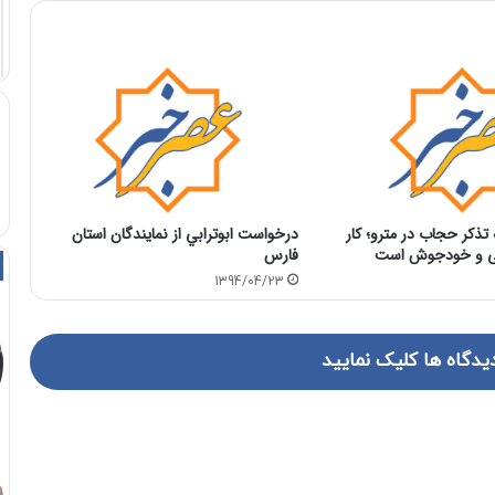
تذکر حجاب در مترو؛ کار
درخواست ابوترابي از نمايندگان استان
ی و خودجوش است
فارس
1394/04/23
یدگاه ها کلیک نمایید