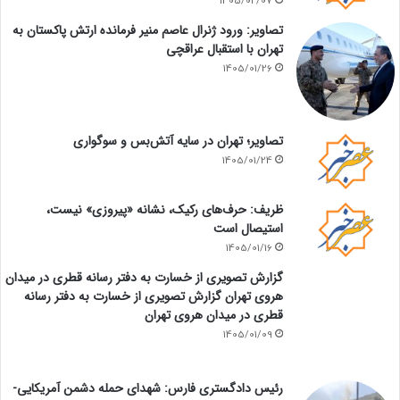
1405/02/07
تصاویر: ورود ژنرال عاصم منیر فرمانده ارتش پاکستان به
تهران با استقبال عراقچی
1405/01/26
تصاویر؛ تهران در سایه آتش‌بس و سوگواری
1405/01/24
ظریف: حرف‌های رکیک، نشانه «پیروزی» نیست،
استیصال است
1405/01/16
گزارش تصویری از خسارت به دفتر رسانه قطری در میدان
هروی تهران گزارش تصویری از خسارت به دفتر رسانه
قطری در میدان هروی تهران
1405/01/09
رئیس دادگستری فارس: شهدای حمله دشمن آمریکایی-