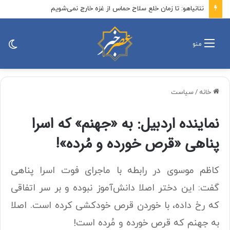
نائب رئیس مجلس: افزایش بی دلیل قیمت کالاها قابل پذیرش نیست/ هر طرحی که حاکمیت جمهوری اسلامی در تنگه هرمز را نقض کند مقبول جمهوری اسلامی ایران نیست
تغی
منو
پو
خانه
/
سیاست
نماینده اردبیل: به «جهنم» که اسرا
پناهی «قرص خورده و مُرده»!
کاظم موسوی در رابطه با ماجرای فوت اسرا پناهی
گفت: این دختر اصلا دانش‌آموز نبوده و بر سر اتفاقی
که رخ داده، با خوردن قرص خودکشی کرده است. اصلا
به جهنم که قرص خورده و مُرده است!