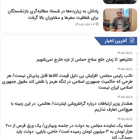
پاداش به زیان‌ده‌ها در شستا؛ مطالبه‌گری بازنشستگان
برای شفافیت سفرها و مشاوران بالا گرفت
1405/05/07
آخرین اخبار
1405/05/18
نتانیاهو: تا زمان خلع سلاح حماس از غزه خارج نمی‌شویم
1405/05/18
نائب رئیس مجلس: افزایش بی دلیل قیمت کالاها قابل پذیرش نیست/ هر
طرحی که حاکمیت جمهوری اسلامی در تنگه هرمز را نقض کند مقبول جمهوری
اسلامی ایران نیست
1405/05/18
هشدار وزیر ارتباطات درباره گرانفروشی اینترنت/ هاشمی: در این زمینه با
هیچ‌کس تعارف نداریم
1405/05/18
حمله یک نماینده مجلس به دولت در جلسه وبیناری/ یک ورق قرص از ۲۰۰
هزار تومان به ۳ میلیون تومان رسیده است/ حاجی بابایی: دولت باید
رسیدگی کند