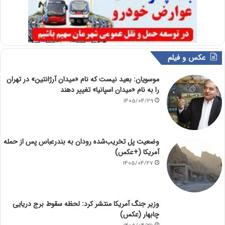
عکس و فیلم
موسویان: بعید نیست که نام «میدان آرژانتین» در تهران
را به نام «میدان اسپانیا» تغییر دهند
1405/04/29
وضعیت پل تخریب‌شده رودان به بندرعباس پس از حمله
آمریکا (+عکس)
1405/04/27
وزیر جنگ آمریکا منتشر کرد: لحظه سقوط برج دریایی
چابهار (عکس)