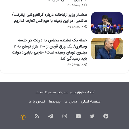
1405/05/18
هشدار وزیر ارتباطات درباره گرانفروشی اینترنت/
هاشمی: در این زمینه با هیچ‌کس تعارف نداریم
1405/05/18
حمله یک نماینده مجلس به دولت در جلسه
وبیناری/ یک ورق قرص از ۲۰۰ هزار تومان به ۳
میلیون تومان رسیده است/ حاجی بابایی: دولت
باید رسیدگی کند
1405/05/18
کلیه حقوق برای عصرخبر محفوظ است.
صفحه اصلی
درباره ما
پیوندها
تماس با ما
فیسبوک
توییتر
یوتیوب
اینستاگرام
تلگرام
خوراک
تماس