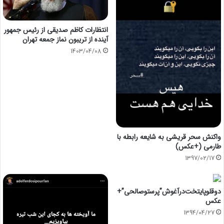
انتظارات کاظم صدیقی از رئیس جمهور
آینده از تریبون نماز جمعه تهران
1403/04/08
واکنش سحر قریشی به شایعه رابطه با
طارمی (+عکس)
1397/02/17
دوقلوپايتخت‌درآغوش”پرستوصالحی”+
عکس
1394/04/27