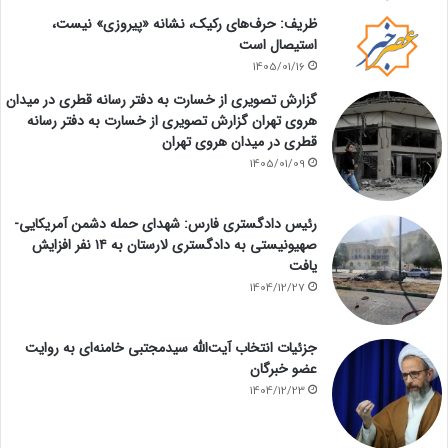
ظریف: حرف‌های رکیک، نشانه «پیروزی» نیست،
استیصال است
1405/01/16
گزارش تصویری از خسارت به دفتر رسانه قطری در میدان
هروی تهران گزارش تصویری از خسارت به دفتر رسانه
قطری در میدان هروی تهران
1405/01/09
رئیس دادگستری فارس: شهدای حمله دشمن آمریکایی-
صهیونیستی به دادگستری لارستان به ۱۴ نفر افزایش
یافت
1404/12/27
جزئیات انتخاب آیت‌الله سیدمجتبی خامنه‌ای به روایت
عضو خبرگان
1404/12/23