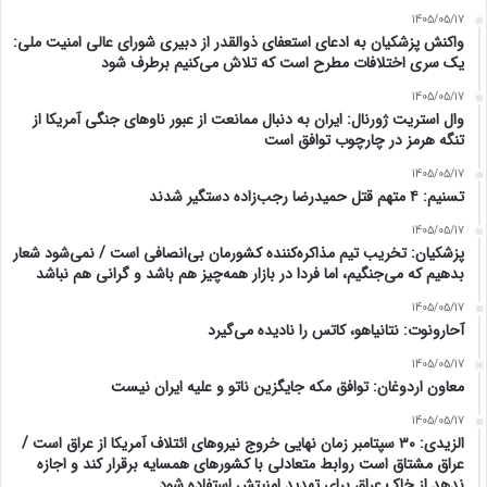
1405/05/17
واکنش پزشکیان به ادعای استعفای ذوالقدر از دبیری شورای عالی امنیت ملی:
یک سری اختلافات مطرح است که تلاش می‌کنیم برطرف شود
1405/05/17
وال استریت ژورنال: ایران به دنبال ممانعت از عبور ناوهای جنگی آمریکا از
تنگه هرمز در چارچوب توافق است
1405/05/17
تسنیم: ۴ متهم قتل حمیدرضا رجب‌زاده دستگیر شدند
1405/05/17
پزشکیان: تخریب تیم مذاکره‌کننده کشورمان بی‌انصافی است / نمی‌شود شعار
بدهیم که می‌جنگیم، اما فردا در بازار همه‌چیز هم باشد و گرانی هم نباشد
1405/05/17
آحارونوت: نتانیاهو، کاتس را نادیده می‌گیرد
1405/05/17
معاون اردوغان: توافق مکه جایگزین ناتو و علیه ایران نیست
1405/05/17
الزیدی: ۳۰ سپتامبر زمان نهایی خروج نیروهای ائتلاف آمریکا از عراق است /
عراق مشتاق است روابط متعادلی با کشورهای همسایه برقرار کند و اجازه
ندهد از خاک عراق برای تهدید امنیتش استفاده شود