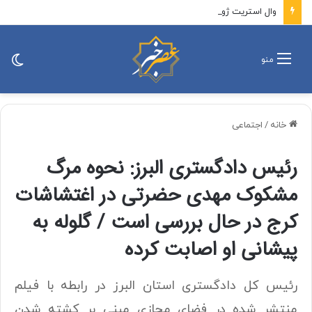
وال استریت ژورنال: ایران به دنبال ممانعت از عبور ناوهای جنگی آمریکا از تنگه هرمز در چارچوب توافق است
تغی
منو
پو
خانه
/
اجتماعی
رئیس دادگستری البرز: نحوه مرگ
مشکوک مهدی حضرتی در اغتشاشات
کرج در حال بررسی است / گلوله به
پیشانی او اصابت کرده
رئیس کل دادگستری استان البرز در رابطه با فیلم
منتشر شده در فضای مجازی مبنی بر کشته شدن