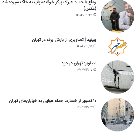
وداع با حمید هیراد؛ پیکر خواننده پاپ به خاک سپرده شد
(عکس)
1404/12/22
ببینید | تصاویری از بارش برف در تهران
1404/12/19
تصاویر: تهران در دود
1404/12/17
۱۰ تصویر از خسارت حمله هوایی به خیابان‌های تهران
1404/12/13