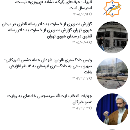
ظریف: حرف‌های رکیک، نشانه «پیروزی» نیست،
استیصال است
1405/01/16
گزارش تصویری از خسارت به دفتر رسانه قطری در میدان
هروی تهران گزارش تصویری از خسارت به دفتر رسانه
قطری در میدان هروی تهران
1405/01/09
رئیس دادگستری فارس: شهدای حمله دشمن آمریکایی-
صهیونیستی به دادگستری لارستان به ۱۴ نفر افزایش
یافت
1404/12/27
جزئیات انتخاب آیت‌الله سیدمجتبی خامنه‌ای به روایت
عضو خبرگان
1404/12/23