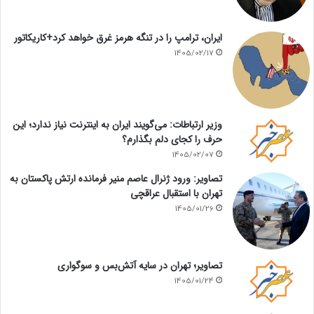
ایران، ترامپ را در تنگه هرمز غرق خواهد کرد+کاریکاتور
1405/02/17
وزیر ارتباطات: می‌گویند ایران به اینترنت نیاز ندارد؛ این
حرف را کجای دلم بگذارم؟
1405/02/07
تصاویر: ورود ژنرال عاصم منیر فرمانده ارتش پاکستان به
تهران با استقبال عراقچی
1405/01/26
تصاویر؛ تهران در سایه آتش‌بس و سوگواری
1405/01/24