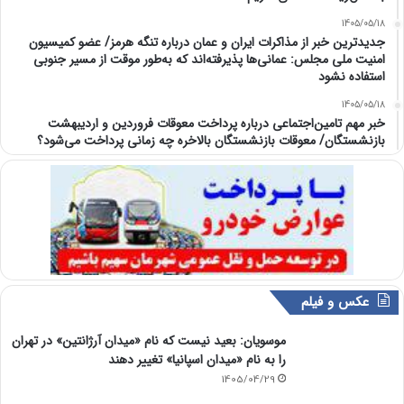
1405/05/18
جدیدترین خبر از مذاکرات ایران و عمان درباره تنگه هرمز/ عضو کمیسیون
امنیت ملی مجلس: عمانی‌ها پذیرفته‌اند که به‌طور موقت از مسیر جنوبی
استفاده نشود
1405/05/18
خبر مهم تامین‌اجتماعی درباره پرداخت معوقات فروردین و اردیبهشت
بازنشستگان/ معوقات بازنشستگان بالاخره چه زمانی پرداخت می‌شود؟
عکس و فیلم
موسویان: بعید نیست که نام «میدان آرژانتین» در تهران
را به نام «میدان اسپانیا» تغییر دهند
1405/04/29