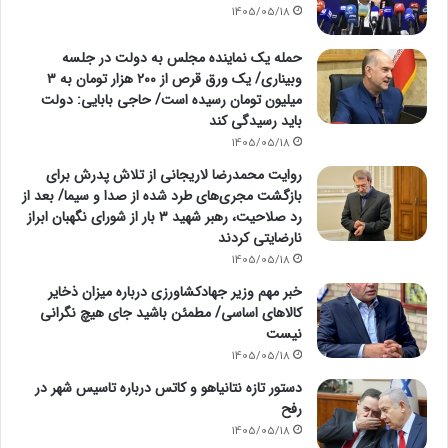
1405/05/18
حمله یک نماینده مجلس به دولت در جلسه
وبیناری/ یک ورق قرص از ۲۰۰ هزار تومان به ۳
میلیون تومان رسیده است/ حاجی بابایی: دولت
باید رسیدگی کند
1405/05/18
روایت محمدرضا لاریجانی از تلاش پدرش برای
بازگشت مجری‌های طرد شده از صدا و سیما/ بعد از
رد صلاحیت، رهبر شهید ۳ بار از شورای نگهبان ابراز
نارضایتی کردند
1405/05/18
خبر مهم وزیر جهادکشاورزی درباره میزان ذخایر
کالاهای اساسی/ مطمئن باشید جای هیچ نگرانی
نیست
1405/05/18
دستور تازه نتانیاهو و کاتس درباره تاسیس شهر در
رفح
1405/05/18