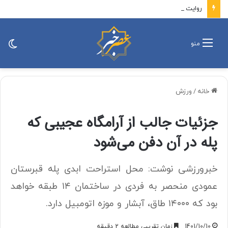
روایت محمدرضا لاریجانی از تلاش پدرش برای بازگشت مجری‌های طرد شده از صدا و سیما/ بعد از رد صلاحیت، رهبر شهید ۳ بار از شورای نگهبان ابراز نارضایتی کردند
تغی
منو
پو
خانه
/
ورزش
جزئیات جالب از آرامگاه عجیبی که
پله در آن دفن می‌شود
خبرورزشی نوشت: محل استراحت ابدی پله قبرستان
عمودی منحصر به فردی در ساختمان ۱۴ طبقه خواهد
بود که ۱۴۰۰۰ طاق، آبشار و موزه اتومبیل دارد.
1401/10/10
زمان تقریبی مطالعه 2 دقیقه