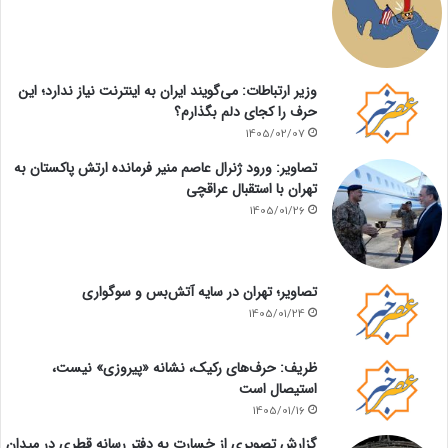
وزیر ارتباطات: می‌گویند ایران به اینترنت نیاز ندارد؛ این
حرف را کجای دلم بگذارم؟
1405/02/07
تصاویر: ورود ژنرال عاصم منیر فرمانده ارتش پاکستان به
تهران با استقبال عراقچی
1405/01/26
تصاویر؛ تهران در سایه آتش‌بس و سوگواری
1405/01/24
ظریف: حرف‌های رکیک، نشانه «پیروزی» نیست،
استیصال است
1405/01/16
گزارش تصویری از خسارت به دفتر رسانه قطری در میدان