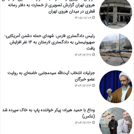
هروی تهران گزارش تصویری از خسارت به دفتر رسانه
قطری در میدان هروی تهران
1405/01/09
رئیس دادگستری فارس: شهدای حمله دشمن آمریکایی-
صهیونیستی به دادگستری لارستان به ۱۴ نفر افزایش
یافت
1404/12/27
جزئیات انتخاب آیت‌الله سیدمجتبی خامنه‌ای به روایت
عضو خبرگان
1404/12/23
وداع با حمید هیراد؛ پیکر خواننده پاپ به خاک سپرده شد
(عکس)
1404/12/22