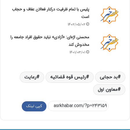
پلیس با تمام ظرفیت درکنار فعالان عفاف و حجاب
است
1402/05/02
محسنی اژه‌ای: «آزادی» نباید حقوق افراد جامعه را
مخدوش کند
1401/03/01
بد حجابی
رئیس قوه قضائیه
رعایت
معاون اول
کپی لینک