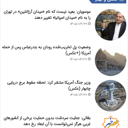
موسویان: بعید نیست که نام «میدان آرژانتین» در تهران
را به نام «میدان اسپانیا» تغییر دهند
1405/04/29
وضعیت پل تخریب‌شده رودان به بندرعباس پس از حمله
آمریکا (+عکس)
1405/04/27
وزیر جنگ آمریکا منتشر کرد: لحظه سقوط برج دریایی
چابهار (عکس)
1405/04/26
بقائی: جنایت سردشت بدون حمایت برخی از کشورهای
غربی هرگز نمی‌توانست با آن ابعاد رخ دهد