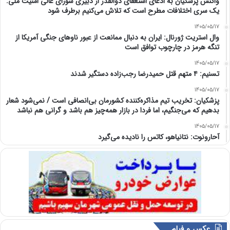
واکنش پزشکیان به ادعای استعفای ذوالقدر از دبیری شورای عالی امنیت ملی:
یک سری اختلافات مطرح است که تلاش می‌کنیم برطرف شود
1405/05/17
وال استریت ژورنال: ایران به دنبال ممانعت از عبور ناوهای جنگی آمریکا از
تنگه هرمز در چارچوب توافق است
1405/05/17
تسنیم: ۴ متهم قتل حمیدرضا رجب‌زاده دستگیر شدند
1405/05/17
پزشکیان: تخریب تیم مذاکره‌کننده کشورمان بی‌انصافی است / نمی‌شود شعار
بدهیم که می‌جنگیم، اما فردا در بازار همه‌چیز هم باشد و گرانی هم نباشد
1405/05/17
آحارونوت: نتانیاهو، کاتس را نادیده می‌گیرد
عکس و فیلم