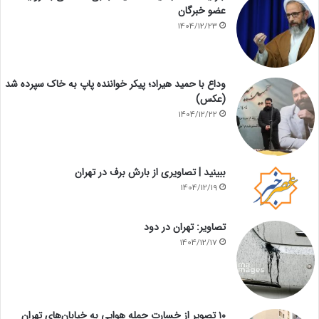
عضو خبرگان
1404/12/23
وداع با حمید هیراد؛ پیکر خواننده پاپ به خاک سپرده شد
(عکس)
1404/12/22
ببینید | تصاویری از بارش برف در تهران
1404/12/19
تصاویر: تهران در دود
1404/12/17
۱۰ تصویر از خسارت حمله هوایی به خیابان‌های تهران