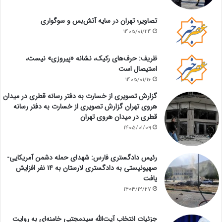
تصاویر؛ تهران در سایه آتش‌بس و سوگواری
1405/01/24
ظریف: حرف‌های رکیک، نشانه «پیروزی» نیست،
استیصال است
1405/01/16
گزارش تصویری از خسارت به دفتر رسانه قطری در میدان
هروی تهران گزارش تصویری از خسارت به دفتر رسانه
قطری در میدان هروی تهران
1405/01/09
رئیس دادگستری فارس: شهدای حمله دشمن آمریکایی-
صهیونیستی به دادگستری لارستان به ۱۴ نفر افزایش
یافت
1404/12/27
جزئیات انتخاب آیت‌الله سیدمجتبی خامنه‌ای به روایت