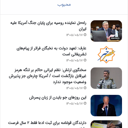
محبوب
راه‌حل نماینده روسیه برای پایان جنگ آمریکا علیه
ایران
1405/05/17
عارف: تعهد دولت به نخبگان فراتر از پیام‎‌های
تشریفاتی است
1405/05/17
سخنگوی ارتش: نظم ایرانی حاکم بر تنگه هرمز
غیرقابل بازگشت است / آمریکا چاره‌ای جز پذیرش
وضعیت موجود ندارد
1405/05/17
این روزهای جو بایدن از زبان پسرش
1405/05/17
دارندگان قولنامه برای ثبت ادعا فقط ۲ سال فرصت