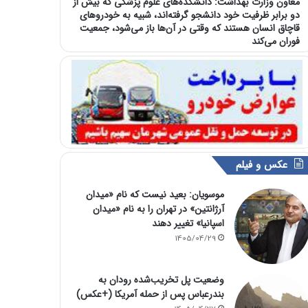
معاون وزارت بهداشت: دانشکده‌های علوم پزشکی که بیش از
دو برابر ظرفیت خود دانشجو گرفته‌اند، شبیه به خودرو‌های
قاچاق انسان هستند که وقتی در آن‌ها باز می‌شود، جمعیت
فوران می‌کند
عکس و فیلم
موسویان: بعید نیست که نام «میدان
آرژانتین» در تهران را به نام «میدان
اسپانیا» تغییر دهند
1405/04/29
وضعیت پل تخریب‌شده رودان به
بندرعباس پس از حمله آمریکا (+عکس)