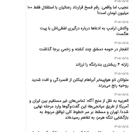
1405/05/15
عجیب اما واقعی: رقم فسخ قرارداد رضائیان با استقلال فقط ۱۰۰
میلیون تومان است!
1405/05/15
واکنش ترامپ به ادعاها درباره درگیری لفظی‌اش با پیت
هگست
1405/05/15
انفجار در حومه دمشق چند کشته و زخمی برجا گذاشت
1405/05/15
زلزله ۴ ریشتری بندرلنگه را لرزاند
1405/05/15
ملوانان ناو هواپیمابر آبراهام لینکلن از افسردگی و افت شدید
روحیه رنج می‌برند
1405/05/15
العربیه به نقل از منبع آگاه: تماس‌های غیر مستقیم بین ایران و
آمریکا از طریق میانجی‌ها؛ این گفت‌و‌گو‌ها وارد مرحله نهایی
شده/ تهران و مسقط بر سر خطوط کلی توافق مربوط به
بازگشایی تنگه هرمز، به تفاهم رسیده‌اند
1405/05/15