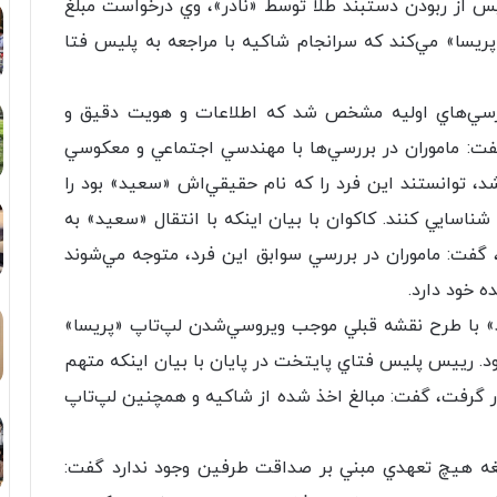
س از ربودن دستبند طلا توسط «نادر»، وي درخواست مبلغ
 «پريسا» مي‌کند که سرانجام شاکيه با مراجعه به پليس فتا
ررسي‌هاي اوليه مشخص شد که اطلاعات و هويت دقيق و
فت: ماموران در بررسي‌ها با مهندسي اجتماعي و معکوسي
، توانستند اين فرد را که نام حقيقي‌اش «سعيد» بود را
از تشکيل پرونده در 22 مردادماه شناسايي کنند. کاکوان با بيان اينکه با انتقال «سعيد» به
 گفت: ماموران در بررسي سوابق اين فرد، متوجه مي‌شوند
ه خود دارد.
 با طرح نقشه قبلي موجب ويروسي‌شدن لپ‌تاپ «پريسا»
 بود. رييس پليس فتاي پايتخت در پايان با بيان اينکه متهم
رار گرفت، گفت: مبالغ اخذ شده از شاکيه و همچنين لپ‌تاپ
غه هيچ تعهدي مبني بر صداقت طرفين وجود ندارد گفت: