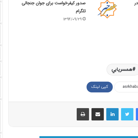
ر
صدور کیفرخواست برای جوان جنجالی
تلگرام
1394/09/29
همسريابي
کپی لینک
فیسبوک
توییتر
لینکداین
اشتراک با ایمیل
چاپ