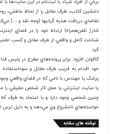
برخي از افراد شياد با ثبت‌نام در اين سايت‌ها ب
دلنشين کاذب، طرف مقابل را از لحاظ عاطفي، روح
تقاضاي دريافت هديه گرانبها (وجه نقد و …) مي‌کن
شارژ تلفن‌همراه) ارتباط خود را در فضاي اينترن
شناخت کامل و واقعي از طرف مقابل و کسب اطمينا
کرد.
کاکوان افزود: برابر پرونده‌هاي مطرح در پليس فتا 
خود اقدام به فريب طرف مقابل و سوءاستفاده ما
پزشک يا مهندس با نامي که در فضاي واقعي وجود د
يا سايت اينترنتي يا محل کار شخص حقيقي را مي
چنين شخصي وجود دارد و با اعتماد به طرف که 
خواسته‌هاي نامشروع وي مي‌دهد و به دليل ترس از 
نوشته های مشابه