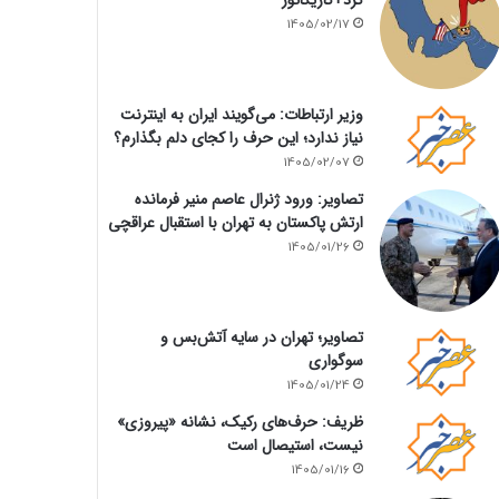
1405/02/17
وزیر ارتباطات: می‌گویند ایران به اینترنت
نیاز ندارد؛ این حرف را کجای دلم بگذارم؟
1405/02/07
تصاویر: ورود ژنرال عاصم منیر فرمانده
ارتش پاکستان به تهران با استقبال عراقچی
1405/01/26
تصاویر؛ تهران در سایه آتش‌بس و
سوگواری
1405/01/24
ظریف: حرف‌های رکیک، نشانه «پیروزی»
نیست، استیصال است
1405/01/16