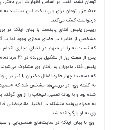
تومان نشد، گفت: بر اساس اظهارات اين دختر، پ
500 هزار تومان براي بازپرداخت اين دستبند به
درخواست کمک مي‌کند.
رييس پليس فتاي پايتخت با بيان اينکه در ب
مشخصي از «نادر» در فضاي مجازي وجود ندارد، گ
که نسبت به رفتار متهم در فضاي مجازي انجام شد
پس از هفت روز 
پليس فتا، ماموران به رفتار وي مشکوک مي‌شوند،
که «سعيد» چهار فقره اغفال دختران را نيز در پروند
به گفته وي، در بررسي‌ها مشخص شد که «سعيد»
شده بود و با بهانه تعمير، لپ‌تاپ را از وي گرفته
به همراه پرونده متشکله در اختيار مقام‌قضايي ق
وي به او بازگردانده شد.
وي با بيان اينکه در سايت‌هاي همسريابي و صي