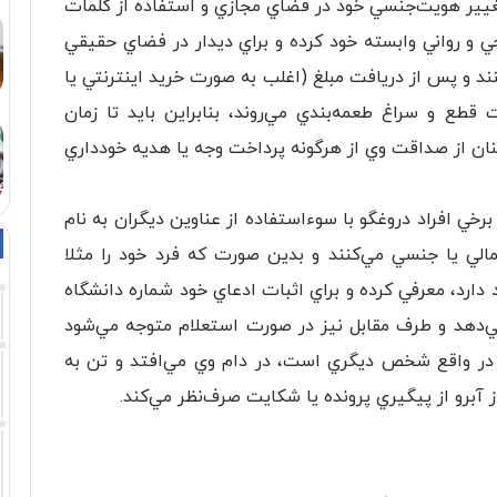
ا تغيير هويت‌جنسي خود در فضاي مجازي و استفاده از کلمات
ي و رواني وابسته خود کرده و براي ديدار در فضاي حقيقي
ند و پس از دريافت مبلغ (اغلب به صورت خريد اينترنتي يا
ت قطع و سراغ طعمه‌بندي مي‌روند، بنابراين بايد تا زمان
ن از صداقت وي از هرگونه پرداخت وجه يا هديه خودداري
برخي افراد دروغگو با سوءاستفاده از عناوين ديگران به نام
لي يا جنسي مي‌کنند و بدين‌ صورت که فرد خود را مثلا
ارد، معرفي کرده و براي اثبات ادعاي خود شماره دانشگاه
‌دهد و طرف مقابل نيز در صورت استعلام متوجه مي‌شود
در واقع شخص ديگري است، در دام وي مي‌افتد و تن به
آبرو از پيگيري پرونده يا شکايت صرف‌نظر مي‌کند.