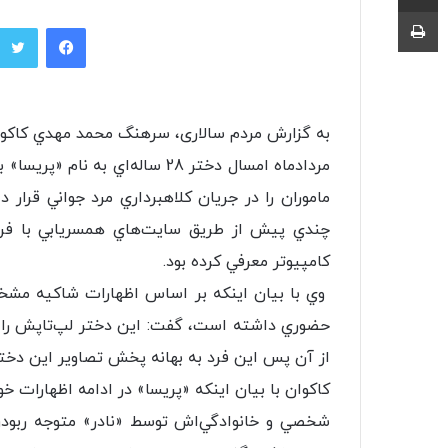
چاپ
فیسبوک
به گزارش مردم سالاری، سرهنگ محمد مهدي کاکوان،
مردادماه امسال دختر 28 ساله‌اي 
ماموران را در جريان کلاهبرداري مرد جواني قرار
چندي پيش از طريق سايت‌هاي همسريابي با فرد
کامپيوتر معرفي کرده بود.
وي با بيان اينکه بر اساس اظهارات شاکيه مشخص
حضوري داشته است، گفت: اين دختر لپ‌تاپش را به
از آن پس اين فرد به بهانه پخش تصاوير اين دخت
کاکوان با بيان اينکه «پريسا» در ادامه اظهارات 
شخصي و خانوادگي‌اش توسط «نادر» متوجه ربود