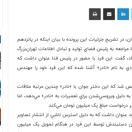
توییتر
لینکداین
اشتراک با ایمیل
چاپ
 در تشريح جزئيات اين پرونده با بيان اينکه در پانزدهم
به نام «پريسا» با مراجعه به پليس فضاي توليد و تبادل اطلاعات تهران‌بزرگ
 داد، گفت: اين فرد با حضور در پليس فتا عنوان داشت که
ي به نام «نادر» آشنا شده که اين فرد خود را مهندس
 شد که اين دختر جوان با «نادر» چندين مرتبه ملاقات
 دليل ويروسي‌شدن براي تعميرات به «نادر» مي‌دهد، اما
ر درخواست مبلغ يک ميليون تومان مي‌کند.
خود عنوان داشت که به دليل استرس ناشي از انتشار تصاوير
ن دستبندش توسط اين فرد در هنگام تحويل يک ميليون