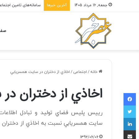
سامانه‌های تامین اجتما
جمعه, 16 مرداد 1405
آخرین خبرها
صفح
خانه
/
اجتماعی
/
اخاذي از دختران در سايت همسريابي
اخاذي از دختران در
فیسبوک
توییتر
رييس پليس فضاي توليد و تبادل اطلاعات
لینکداین
سايت همسريابي نسبت به اخاذي از دختران اق
اشتراک با ایمیل
1392/06/06