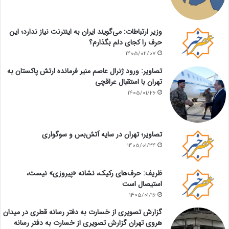
وزیر ارتباطات: می‌گویند ایران به اینترنت نیاز ندارد؛ این
حرف را کجای دلم بگذارم؟
1405/02/07
تصاویر: ورود ژنرال عاصم منیر فرمانده ارتش پاکستان به
تهران با استقبال عراقچی
1405/01/26
تصاویر؛ تهران در سایه آتش‌بس و سوگواری
1405/01/24
ظریف: حرف‌های رکیک، نشانه «پیروزی» نیست،
استیصال است
1405/01/16
گزارش تصویری از خسارت به دفتر رسانه قطری در میدان
هروی تهران گزارش تصویری از خسارت به دفتر رسانه