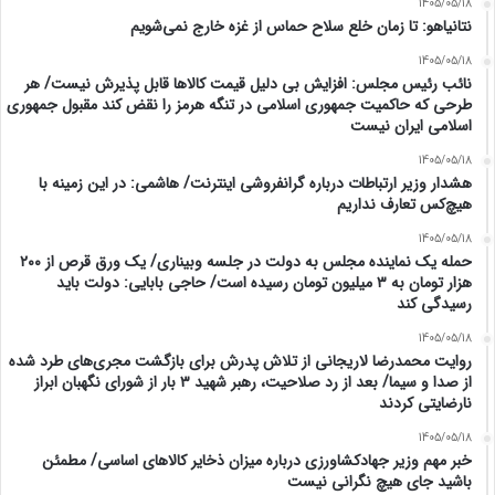
1405/05/18
نتانیاهو: تا زمان خلع سلاح حماس از غزه خارج نمی‌شویم
1405/05/18
نائب رئیس مجلس: افزایش بی دلیل قیمت کالاها قابل پذیرش نیست/ هر
طرحی که حاکمیت جمهوری اسلامی در تنگه هرمز را نقض کند مقبول جمهوری
اسلامی ایران نیست
1405/05/18
هشدار وزیر ارتباطات درباره گرانفروشی اینترنت/ هاشمی: در این زمینه با
هیچ‌کس تعارف نداریم
1405/05/18
حمله یک نماینده مجلس به دولت در جلسه وبیناری/ یک ورق قرص از ۲۰۰
هزار تومان به ۳ میلیون تومان رسیده است/ حاجی بابایی: دولت باید
رسیدگی کند
1405/05/18
روایت محمدرضا لاریجانی از تلاش پدرش برای بازگشت مجری‌های طرد شده
از صدا و سیما/ بعد از رد صلاحیت، رهبر شهید ۳ بار از شورای نگهبان ابراز
نارضایتی کردند
1405/05/18
خبر مهم وزیر جهادکشاورزی درباره میزان ذخایر کالاهای اساسی/ مطمئن
باشید جای هیچ نگرانی نیست