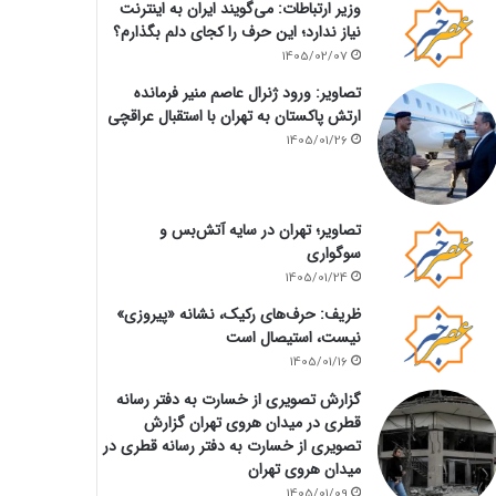
وزیر ارتباطات: می‌گویند ایران به اینترنت
نیاز ندارد؛ این حرف را کجای دلم بگذارم؟
1405/02/07
تصاویر: ورود ژنرال عاصم منیر فرمانده
ارتش پاکستان به تهران با استقبال عراقچی
1405/01/26
تصاویر؛ تهران در سایه آتش‌بس و
سوگواری
1405/01/24
ظریف: حرف‌های رکیک، نشانه «پیروزی»
نیست، استیصال است
1405/01/16
گزارش تصویری از خسارت به دفتر رسانه
قطری در میدان هروی تهران گزارش
تصویری از خسارت به دفتر رسانه قطری در
میدان هروی تهران
1405/01/09