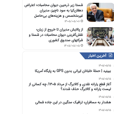
شستا زیر ذره‌بین دیوان محاسبات؛ اعتراض
دهقان‌کیا به سود ناچیز، مدیران
غیرمتخصص و هزینه‌های بی‌حاصل
1405/05/06
از پالایش مدیران تا خروج از زیان؛
نقش‌آفرینی دیوان محاسبات در شستا و
شرکتهای صندوق کشوری
1405/05/05
آخرین اخبار
1405/05/15
ببینید | حملۀ خلبانان ایرانی بدون GPS به پایگاه آمریکا
1405/05/15
آغاز قطع یارانه نقدی و کالابرگ از مرداد ۱۴۰۵/ چه کسانی از
لیست یارانه و کالابرگ حذف شدند؟
1405/05/15
هشدار به مسافران؛ ترافیک سنگین در این جاده شمالی
1405/05/15