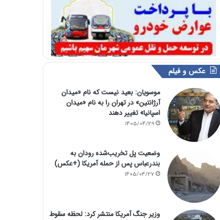
عکس و فیلم
موسویان: بعید نیست که نام «میدان
آرژانتین» در تهران را به نام «میدان
اسپانیا» تغییر دهند
1405/04/29
وضعیت پل تخریب‌شده رودان به
بندرعباس پس از حمله آمریکا (+عکس)
1405/04/27
وزیر جنگ آمریکا منتشر کرد: لحظه سقوط