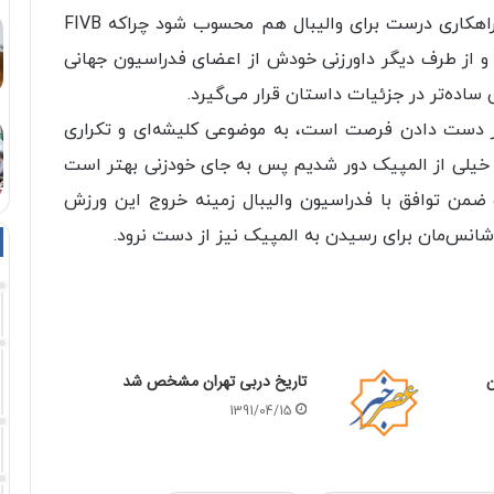
تعلیق خارج شده است. البته این اصلاً نمی‌تواند راهکاری درست برای والیبال هم محسوب شود چراکه FIVB
از طرف دیگر داورزنی خودش از اعضای فدراسیون جهانی
 از دست دادن فرصت است، به موضوعی کلیشه‌ای و تکراری
 خیلی از المپیک دور شدیم پس به جای خودزنی بهتر است
ضمن توافق با فدراسیون والیبال زمینه خروج این ورزش
ک شانس‌مان برای رسیدن به المپیک نیز از دست نرود.
ن
تاریخ دربی تهران مشخص شد
1391/04/15