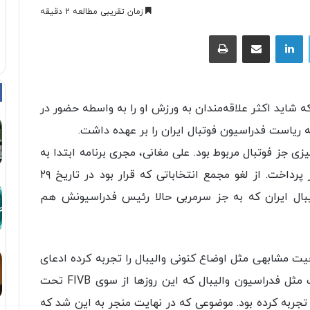
زمان تقریبی مطالعه 2 دقیقه
توییتر
لینکداین
اشتراک با ایمیل
چاپ
ه شاید اکثر علاقه‌مندان به ورزش او را به واسطه حضور در
ریاست فدراسیون فوتبال ایران را بر عهده داشت.
زی جز فوتبال مربوط بود. علی مغانی، مجری برنامه ابتدا به
شرح اتفاقات فدراسیون والیبال در چند روز اخیر پرداخت. از لغو مجمع انتخاباتی که قرار بود در تاریخ ۲۹
والیبال ایران که به جز سرمربی حالا رئیس فدراسیونش هم
مشابهی مثل اوضاع کنونی والیبال را تجربه کرده ادعای
جالبی را مطرح کرد. کفاشیان تاکید کرد که درست مثل فدراسیون والیبال که این روزها از سوی FIVB تحت
تجربه کرده بود. موضوعی که در نهایت منجر به این شد که