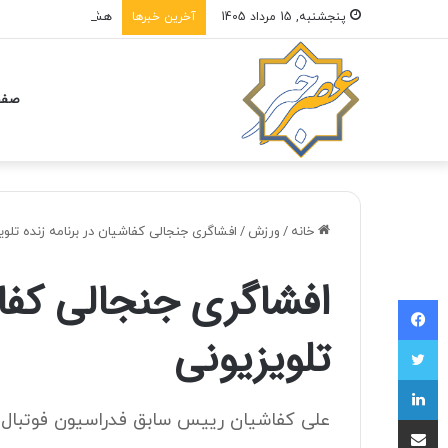
هشدار به مسافران؛ ت
پنجشنبه, 15 مرداد 1405
آخرین خبرها
صفح
خانه
/
ورزش
/
افشاگری جنجالی کفاشیان در برنامه زنده تلوی
افشاگری جنجالی کفاش
فیسبوک
تلویزیونی
توییتر
لینکداین
علی کفاشیان رییس سابق فدراسیون فوتبال در
اشتراک با ایمیل