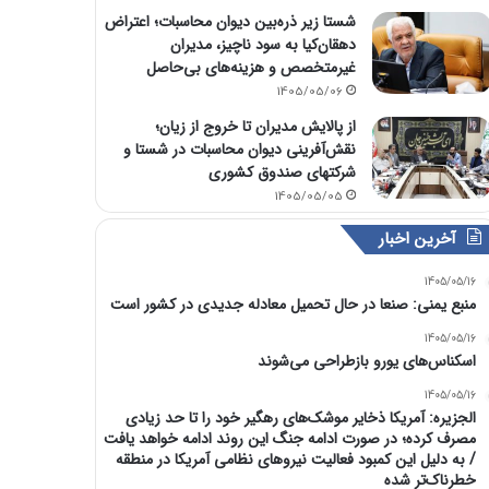
شستا زیر ذره‌بین دیوان محاسبات؛ اعتراض
دهقان‌کیا به سود ناچیز، مدیران
غیرمتخصص و هزینه‌های بی‌حاصل
1405/05/06
از پالایش مدیران تا خروج از زیان؛
نقش‌آفرینی دیوان محاسبات در شستا و
شرکتهای صندوق کشوری
1405/05/05
آخرین اخبار
1405/05/16
منبع یمنی: صنعا در حال تحمیل معادله جدیدی در کشور است
1405/05/16
اسکناس‌های یورو بازطراحی می‌شوند
1405/05/16
الجزیره: آمریکا ذخایر موشک‌های رهگیر خود را تا حد زیادی
مصرف کرده؛ در صورت ادامه جنگ این روند ادامه خواهد یافت
/ به دلیل این کمبود فعالیت نیرو‌های نظامی آمریکا در منطقه
خطرناک‌تر شده