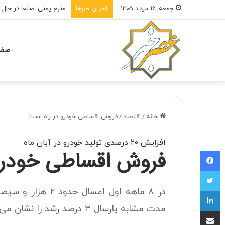
منبع یمنی: صنعا در حال
جمعه, 16 مرداد 1405
آخرین خبرها
صفح
خانه
/
اقتصاد
/
فروش اقساطی خودرو در راه است
افزایش ۲۰ درصدی تولید خودرو در آبان ماه
فروش اقساطی خودرو
فیسبوک
توییتر
در ۸ ماهه اول امس
لینکداین
مدت مشابه پارسال ۳ درصد رشد را نشان می‌دهد.
اشتراک با ایمیل