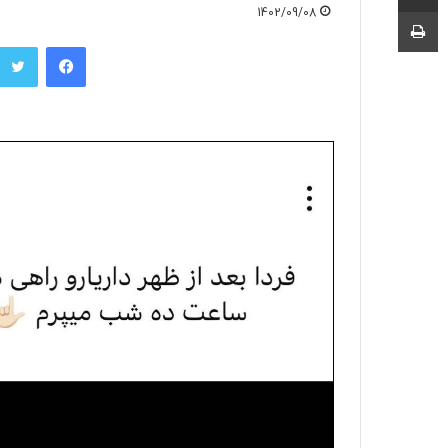
چاپ
1402/09/08
فیسبوک