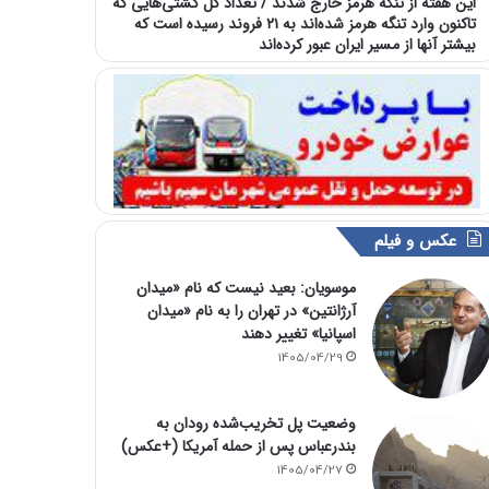
این هفته از تنگه هرمز خارج شدند / تعداد کل کشتی‌هایی که
تاکنون وارد تنگه هرمز شده‌اند به ۲۱ فروند رسیده است که
بیشتر آنها از مسیر ایران عبور کرده‌اند
عکس و فیلم
موسویان: بعید نیست که نام «میدان
آرژانتین» در تهران را به نام «میدان
اسپانیا» تغییر دهند
1405/04/29
وضعیت پل تخریب‌شده رودان به
بندرعباس پس از حمله آمریکا (+عکس)
1405/04/27