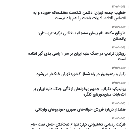
1405/05/16
خطیب جمعه تهران: دشمن شکست مفتضحانه خورده و به
التماس افتاده، ادبیات باخت را هم بلد نیست
1405/05/16
«توافق مکه»؛ نام پیمان سه‌جانبه نظامی ترکیه-عربستان-
پاکستان
1405/05/16
رویترز: ترامپ در جنگ علیه ایران بر سر ۲ راهی بدی گیر افتاده
است
1405/05/16
رگبار و رعدوبرق در راه شمال کشور؛ تهران خنک‌تر می‌شود
1405/05/16
پولیتیکو: نگرانی جمهوری‌خواهان از تأثیر جنگ علیه ایران بر
انتخابات میان‌دوره‌ای کنگره
1405/05/16
هشدار درباره فروش حواله‌های صوری خودروهای وارداتی
1405/05/16
شرکت ردیابی کشتیرانی کپلر: تنها ۶ نفت‌کش حامل نفت خام