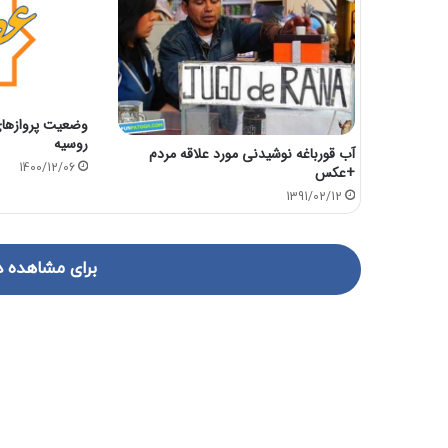
وضعیت پرواز‌های
روسیه
آب قورباغه نوشیدنی مورد علاقه مردم
1400/12/06
+عکس
1391/02/12
برای مشاهده د