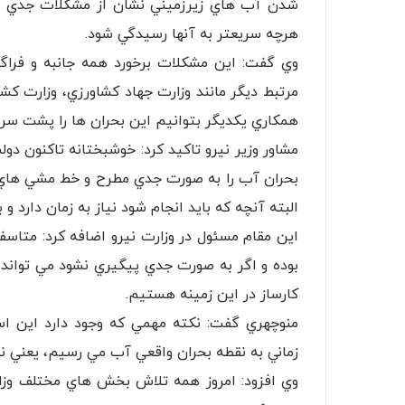
شدن آب هاي زيرزميني نشان از مشكلات جدي در ب
هرچه سريعتر به آنها رسيدگي شود.
وي گفت: اين مشكلات برخورد همه جانبه و فراگير
مرتبط ديگر مانند وزارت جهاد كشاورزي، وزارت كشو
همكاري يكديگر بتوانيم اين بحران ها را پشت سرب
مشاور وزير نيرو تاکید کرد: خوشبختانه تاكنون دو
بحران آب را به صورت جدي مطرح و خط مشي هاي اس
البته آنچه كه بايد انجام شود نياز به زمان دارد 
این مقام مسئول در وزارت نیرو اضافه كرد: متاس
بوده و اگر به صورت جدي پيگيري نشود مي تواند ش
كارساز در اين زمينه هستيم.
منوچهري گفت: نكته مهمي كه وجود دارد اين است
زماني به نقطه بحران واقعي آب مي رسيم، يعني ن
وي افزود:‌ امروز همه تلاش بخش هاي مختلف وزار