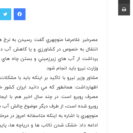
چاپ
فیسبوک
عصرخبر: غلامرضا منوچهري گفت: رسيدن به نرخ
انتقال به خصوص در كشاورزي و يا كاهش آب در
برداشت از آب هاي زيرزميني و بستن چاه هاي 
وزارت نيرو بايد انجام شود.
مشاور وزیر نیرو با تاکید بر اینکه بايد با مشك
اظهارداشت: همانطور كه مي دانيد ایران کشور 
مصرف روبرو است. در چند سال اخير هم با ايج
روبرو شده است، از طرف ديگر موضوع چالش آب مطر
منوچهري با اشاره به اينكه متاسفانه امروز در م
ادامه داد: خشک شدن تالاب ها و درياچه ها، پاي