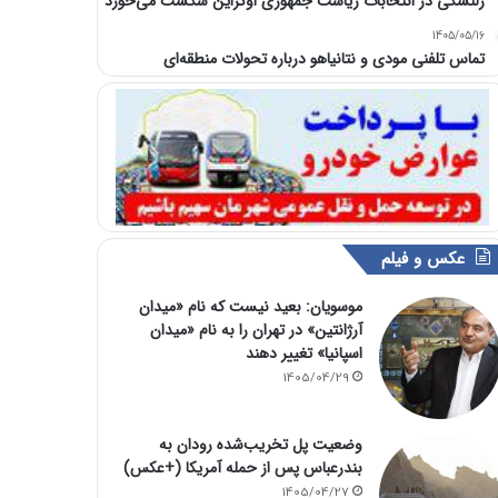
زلنسکی در انتخابات ریاست جمهوری اوکراین شکست می‌خورد
1405/05/16
تماس تلفنی مودی و نتانیاهو درباره تحولات منطقه‌ای
عکس و فیلم
موسویان: بعید نیست که نام «میدان
آرژانتین» در تهران را به نام «میدان
اسپانیا» تغییر دهند
1405/04/29
وضعیت پل تخریب‌شده رودان به
بندرعباس پس از حمله آمریکا (+عکس)
1405/04/27