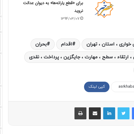
برای «قطع یارانه‌ها» به دیوان عدالت
نروید
1394/03/07
خواری ، استان ، تهران
اقدام
بحران
، ارتقاء ، سطح ، مهارت ، جایگزین ، پرداخت ، نقدی
کپی لینک
فیسبوک
توییتر
لینکداین
اشتراک با ایمیل
چاپ