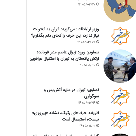
1405/02/17
وزیر ارتباطات: می‌گویند ایران به اینترنت
نیاز ندارد؛ این حرف را کجای دلم بگذارم؟
1405/02/07
تصاویر: ورود ژنرال عاصم منیر فرمانده
ارتش پاکستان به تهران با استقبال عراقچی
1405/01/26
تصاویر؛ تهران در سایه آتش‌بس و
سوگواری
1405/01/24
ظریف: حرف‌های رکیک، نشانه «پیروزی»
نیست، استیصال است
1405/01/16