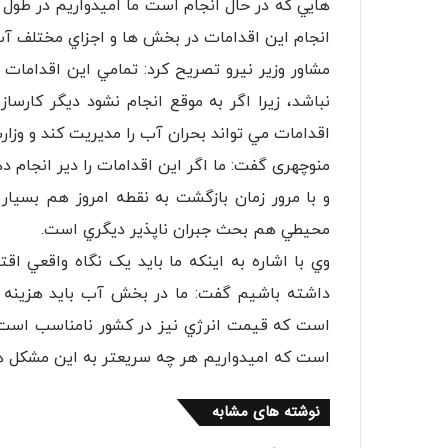
هايي كه در حال انجام است ما اميدواريم در طول
انجام اين اقدامات در بخش ها و اجزاي مختلف آب
مشاور وزیر نیرو تصریح کرد: تمامي اين اقدامات
نباشد، زيرا اگر به موقع انجام نشود ديگر كارسا
اقدامات مي تواند بحران آب را مديريت كند و وزار
منوچهری گفت: ما اگر اين اقدامات را دير انجام د
و با مرور زمان بازگشت به نقطه امروز هم بسيا
محيطي هم بحث جبران ناپذير ديگري است.
وي با اشاره به اينكه ما بايد يک نگاه واقعي 
داشته باشيم گفت: ما در بخش آب بايد هزينه آ
است كه قيمت انرژي نيز در كشور نامناسب است 
است كه اميدواريم هر چه سريعتر به اين مشكل 
نوشته های مشابه