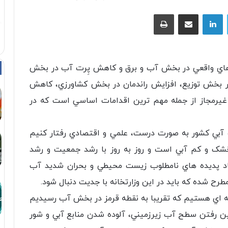
توییتر
لینکداین
اشتراک با ایمیل
چاپ
 هاي واقعي در بخش آب و برق و كاهش پِرت آب در بخش
 بخش توزيع، افزايش راندمان در بخش كشاورزي، كاهش
غيرمجاز از جمله مهم ترين اقدامات اساسي است كه در
لات آبي كشور به صورت درست، علمي و اقتصادي رفتار كنيم
خشک و كم آبي است و روز به روز با رشد جمعيت و رشد
اد پديده هاي نامطلوب زيست محيطي و بحران شديد آب
ح شده كه بايد در اين وزارتخانه با جديت دنبال شود.
رحله اي هستيم كه تقريبا به نقطه قرمز در بخش آب رسيديم
ين رفتن سطح آب زيرزميني، آلوده شدن منابع آبي و شور