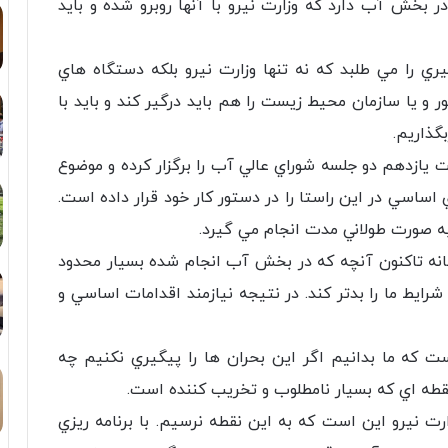
خش آب دارد كه وزارت نيرو با آنها روبرو شده و بايد
ي را مي طلبد كه نه تنها وزارت نيرو بلكه دستگاه هاي
ر و يا سازمان محيط زيست را هم بايد درگير كند و بايد با
گذاريم.
لت يازدهم دو جلسه شوراي عالي آب را برگزار كرده و موضوع
اسي در اين راستا را در دستور كار خود قرار داده است.
و به صورت طولاني مدت انجام مي گيرد.
فانه تاكنون آنچه كه در بخش آب انجام شده بسيار محدود
رايط ما را بدتر كند. در نتيجه نيازمند اقدامات اساسي و
 كه ما بدانيم اگر اين بحران ها را پيگيري نكنيم چه
قطه اي كه بسيار نامطلوب و تخريب كننده است.
ت نيرو اين است كه به اين نقطه نرسيم. با برنامه ريزي