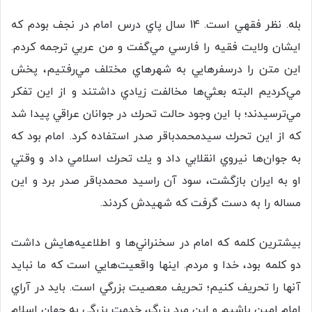
بله. نظر فقهي است. 14 سال پاي درس امام در نجف بودم كه
ايشان ولايت فقيه را فارسي مي‌گفت و من عربي ترجمه كردم.
اين متن را درسفرهايي به شهرهاي مختلف مي‌رفتيم، پخش
مي‌كرديم البته بعثي‌ها مخالفت زيادي داشتند و از اين تفكر
مي‌ترسيدند؛ با اين وجود حالت تحرك در جوانان عراقي پيدا شد
كه از اين تحرك سیدمحمدباقر صدر استفاده كرد. امام بود كه
به جوان‌ها نيروي انقلابي داد و يك تحرك اسلامي داد و وقتي
او به ايران بازگشت، سود آن راسید محمدباقر صدر برد و اين
مساله را به دست گرفت كه شهيدش كردند.
بيشترين كلمه كه امام در سخنراني‌ها و اطلاعيه‌هايش داشت
دو كلمه بود، خدا و مردم. اينها واقعيت‌هايي است كه ما نبايد
آنها را تحريف كنيم؛ تحريف معصيت بزرگي است. بايد در آراي
امام امين باشيم و اين مرد بزرگ، خدمت بزرگي به جهان اسلام