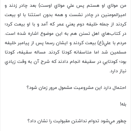
من مولاي او هستم پس علي مولاي اوست) بعد چادر زدند و
اميرالمومنين در چادر نشست و همه بدون استثنا با او بيعت
كردند از جمله خليفه دوم يعني عمر كه آمد و با او بيعت كرد؛
در كتاب‌هاي اهل تسنن هم به اين موضوع اشاره شده است.
مردم با علي(ع) بيعت كردند و ايشان رسما پس از پيامبر خليفه
مسلمين شد اما متاسفانه كودتا كردند. مساله سقیفه، كودتا
بود؛ كودتايي در سقیفه انجام دادند كه شرح آن به وقت زيادي
نياز دارد.
احتمال دارد اين مشروعيت مشمول مرور زمان شود؟
بله!
چطور مي‌شود تدوام نداشتن مقبوليت را نشان داد؟