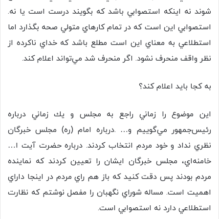
شوند نه اينكه استصوابي باشد كه بگويند درست است يا نه.
استصوابي اين است كه در تمام كارهاي متولي صحه بگذارد اما
استطلاعي به معناي اين است مطلع باشد كه خداي ناكرده از
نظر واقف منحرف نشود. اگر منحرف شد مي‌تواند اعلام كند.
به كجا بايد اعلام كند؟
اين موضوع را زماني راجع به مجلس و يك زماني درباره
رئيس‌جمهور مي‌گوييم و… .درباره امام (ره) مجلس خبرگان
نظري نداد و خود مردم انتخاب كردند. درباره حضرت آیت ا…
خامنه‌اي، مجلس خبرگان ايشان را تعيين كردند كه نماينده
مردم بودند پس دقت كنيد كه باز هم راي مردم در اينجا داراي
اهميت است. مساله شوراي نگهبان را مفصل نوشتم كه نظارت
استطلاعي دارد نه استصوابي است.