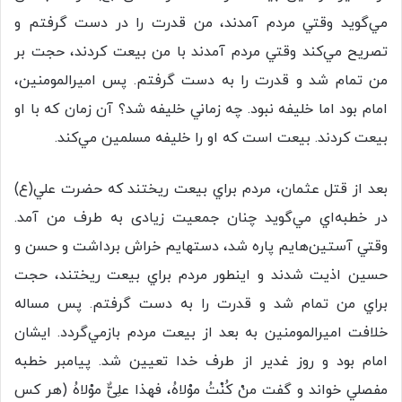
مي‌گويد وقتي مردم آمدند، من قدرت را در دست گرفتم و
تصريح مي‌كند وقتي مردم آمدند با من بيعت كردند، حجت بر
من تمام شد و قدرت را به دست گرفتم. پس اميرالمومنين،
امام بود اما خليفه نبود. چه زماني خليفه شد؟ آن زمان كه با او
بيعت كردند. بيعت است كه او را خليفه مسلمين مي‌كند.
بعد از قتل عثمان، مردم براي بيعت ريختند كه حضرت علي(ع)
در خطبه‌اي مي‌گويد چنان جمعيت زیادی به طرف من آمد.
وقتي آستين‌هايم پاره شد، دستهايم خراش برداشت و حسن و
حسين اذیت شدند و اينطور مردم براي بيعت ريختند، حجت
براي من تمام شد و قدرت را به دست گرفتم. پس مساله
خلافت اميرالمومنين به بعد از بيعت مردم بازمي‌گردد. ايشان
امام بود و روز غدير از طرف خدا تعيين شد. پيامبر خطبه
مفصلي خواند و گفت منْ كُنْتُ موْلاهُ، فهذا علِىٌّ موْلاهُ (هر كس