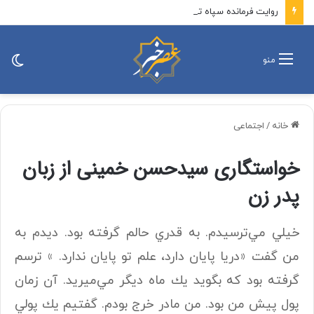
روایت فرمانده سپاه تهران از گزارش‌های محرمانه «عوامل آمریکا و اسرائیل» درباره آمادگی بسیج/ سرانجام این مسیر یا پیروزی است یا شهادت که هر دو افتخار است
تغی
منو
پو
خانه
/
اجتماعی
خواستگاری سیدحسن خمینی از زبان
پدر زن
خيلي مي‌ترسيدم. به قدري حالم گرفته بود. ديدم به
من گفت «دريا پايان دارد، علم تو پايان ندارد. » ترسم
گرفته بود كه بگويد يك ماه ديگر مي‌ميريد. آن زمان
پول پيش من بود. من مادر خرج بودم. گفتيم يك پولي