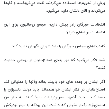
برخي از تحريم‌ها استفاده مي‌كردند، نفت مي‌فروختند و كارها
مي‌كردند و الان دلشان دارد، مي‌گيرد.
انتخابات خبرگان رادر پیش داریم. مجمع روحانيون براي اين
انتخابات برنامه‌اي دارد؟
كانديداهاي مجلس خبرگان را بايد شوراي نگهبان تاييد كند.
شما فكر مي‌كنيد كه دور بعدي اصلاح‌طلبان از روحاني حمايت
كنند؟
اگر ايشان بر وعده های خود پایبند بماند وآنها را عملیاتی کند
اصلاح‌طلبان در كنار ايشان خواهندماند. بايد دولت دلسوزان را
حفظ كند.. نبايد آدم‌ها مغروردردولت نفوذ کنند. به نظر من
احمدي‌نژاد رفتار مثبتی که داشت این بودکه با تیم نزدیکش