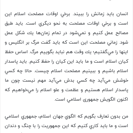
انسان بايد زمانش را ببيند. برخي اوقات مصلحت اسلام اين
است و برخي اوقات مصلحت به نحو ديگري است. بايد طبق
مصالح عمل كنيم و نمي‌شود در تمام زمان‌ها يك شكل عمل
شود. زماني مصلحت اين است كه بايد گفت مرگ بر انگليس و
اينها را مي‌گفتيم؛ يك وقت هم نبايد بگوييم مرگ. اساس حفظ
كيان اسلام است و ما بايد اين كيان را حفظ كنيم. بايد پاسدار
اسلام باشيم و ببينيم مصلحت اسلام چيست. حالا چه كسي
خوشش مي‌آيد چه كسي بدش مي‌آيد مهم نيست چون ما
پاسدار اسلام هستيم و عظمت و علو اسلام را مي‌خواهيم كه
اكنون الگويش جمهوری اسلامي است.
من بدون تعارف بگويم كه الگوي جهان اسلام، جمهوري اسلامي
است و ما بايد كاري كنيم كه اين جمهوريت را با چنگ و دندان