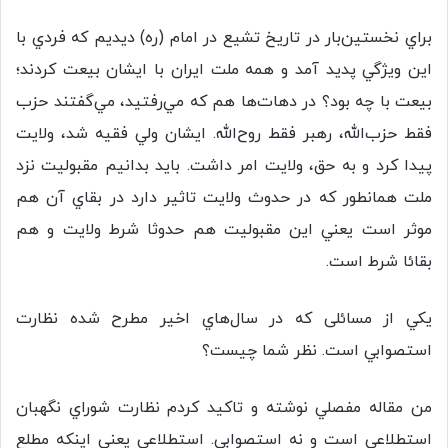
براي نخستين‌بار در تاريخ تشيع در امام (ره) ديديم كه فردي با
اين ويژگي پديد آمد و همه ملت ايران با ايشان بيعت كردند؛
بيعت با چه بود؟ در دهات‌ها هم كه مي‌رفتيد، مي‌گفتند حزب
فقط حزب‌الله، رهبر فقط روح‌الله. ايشان ولي فقيه شد، ولايت
پيدا كرد و به حق، ولايت امر داشت. بايد بدانيم مقبوليت نزد
ملت همانطور كه در حدوث ولايت تاثير دارد در بقاي آن هم
موثر است يعني اين مقبوليت هم حدوثا شرط ولايت و هم
بقائا شرط است.
يكي از مسائلی كه در سال‌هاي اخير مطرح شده نظارت
استصوابي است. نظر شما چيست؟
من مقاله مفصلي نوشته و تاكيد كردم نظارت شوراي نگهبان
استطلاعي است و نه استصوابي. استطلاعي يعني اينكه مطلع