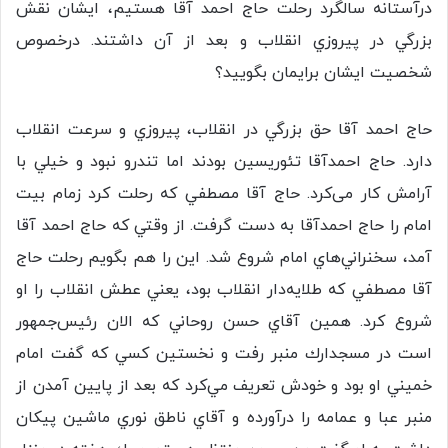
درآستانه سالگرد رحلت حاج احمد آقا هستيم، ايشان نقش
بزرگي در پيروزي انقلاب و بعد از آن داشتند. درخصوص
شخصیت ایشان برایمان بگویید؟
حاج احمد آقا حق بزرگي در انقلاب، پیروزي و سرعت انقلاب
دارد. حاج احمدآقا تئوريسين بودند اما تندرو نبود و خيلي با
آرامش کار می‌کرد. حاج آقا مصطفي كه رحلت كرد زمام بيت
امام را حاج احمدآقا به دست گرفت. از وقتي كه حاج احمد آقا
آمد، سخنراني‌هاي امام شروع شد. اين را هم بگويم رحلت حاج
آقا مصطفي كه طلايه‌دار انقلاب بود، يعني عطش انقلاب را او
شروع كرد. همين آقاي حسن روحاني كه الان رئيس‌جمهور
است در مسجدارك منبر رفت و نخستين كسي كه گفت امام
خميني او بود و خودش تعريف مي‌كرد كه بعد از پايين آمدن از
منبر عبا و عمامه را درآورده و آقاي ناطق نوري ماشين پيكان