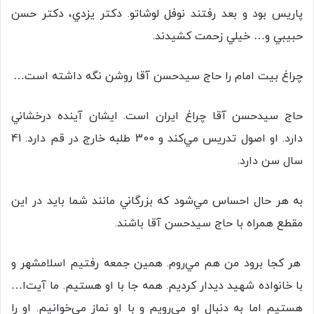
پاريس بود و بعد رفتند نوفل لوشاتو. دكتر يزدي، دكتر حسن
حبيبي و… خيلي زحمت كشيدند.
چراغ بيت امام را حاج سیدحسن آقا روشن نگه داشته است…
حاج سیدحسن آقا چراغ ايران است. ایشان آينده درخشاني
دارد. او اصول تدريس مي‌كند و 300 طلبه خارج در قم دارد. 41
سال سن دارد.
به هر حال احساس مي‌شود كه بزرگاني مانند شما بايد در اين
مقطع همراه با حاج سیدحسن آقا باشند.
هر كجا برود من هم مي‌روم. همين جمعه رفتيم اسلامشهر و
با خانواده شهيد ديدار كرديم. همه جا با او هستيم. ما آيت‌ا…
هستيم اما به دنبال او مي‌رويم و با او نماز مي‌خوانيم. او را