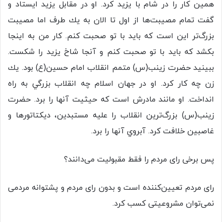
همين كار را در شام با يزيد كرد. او در مقابل يزيد ايستاد و
گفت تمام مصيبت‌ها از اول تا الان به يك طرف اما مصيبت
بزرگ‌تر اين است كه بايد با تو صحبت كنم. كار من به اينجا
بكشد كه بايد با تو صحبت كنم و آنجا شاخ يزید را شكست.
ببينيد حضرت زينب(س) متمم انقلاب امام حسين(ع) بود. يك
زن چه كار كرد. او در جهان اسلام چه انقلاب بزرگي به راه
انداخت. او مانند مادرش است كه حيثيت آنها را برد. حضرت
زينب(س) بزرگ‌ترين انقلاب را عليه مستبدين، ديكتاتورها و
غاصبين خلافت كرد. آبروي آنها را برد.
پس برخی رای مردم را فقط مقبولیت می‌دانند؟
رای مردم تعیین‌کننده است و بدون رای مردم و پشتوانه مردمی
نمی‌توان مشروعیتی کسب کرد.