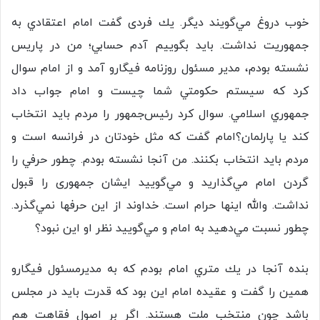
خوب دروغ مي‌گويند ديگر. يك فردی گفت امام اعتقادي به
جمهوريت نداشت. بايد بگوييم آدم حسابي؛ من در پاريس
نشسته بودم، مدير مسئول روزنامه فيگارو آمد و از امام سوال
كرد كه سيستم حكومتي شما چيست و امام جواب داد
جمهوري اسلامي. سوال كرد رئيس‌جمهور را مردم بايد انتخاب
كند يا پارلمان؟امام گفت كه مثل خودتان در فرانسه است و
مردم بايد انتخاب بكنند. من آنجا نشسته بودم. چطور حرفي را
گردن امام مي‌گذاريد و مي‌گوييد ايشان جمهوری را قبول
نداشت. والله اينها حرام است. خداوند از اين حرفها نمي‌گذرد.
چطور نسبت مي‌دهيد به امام و مي‌گوييد نظر او اين نبود؟
بنده آنجا در يك متري امام بودم كه به مديرمسئول فيگارو
همين را گفت و عقيده امام اين بود كه قدرت بايد در مجلس
باشد چون منتخب ملت هستند. اگر بر اصول فقاهت هم