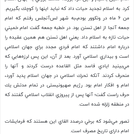
كرد. به اسلام تجديد حيات داد كه نبايد اينها را كوچك بگيريم.
من 6 ماه در ونكوور بودم،به شهر لس‌آنجلس رفتم كه امام
جمعه آنجا از اهل تسنن بود. در خطبه جمعه گفت امام خميني
حيات تازه به اسلام داد. يعني اهل تسنن هم همين عقيده را
درباره امام داشتند كه امام فردي مجدد براي جهان اسلامي
است و بيداري اسلامي آورد. بعد از آن، اين پس لرزه‌هايي كه
مي‌بينيد ايادي فاسد مثل القاعده درست كردند و آنها را
منحرف كردند. آنكه تحرك اسلامي در جهان اسلام پديد آورد،
امام و افكار امام بود. رژیم صهیونیستی در تمام مدتش يك
حرف راست گفت؛ آنها پس از پيروزي انقلاب اسلامي گفتند كه
در منطقه زلزله شده است.
تصور مي‌شود كه برخي درصدد القاي اين هستند كه فرمايشات
امام داراي تاريخ مصرف است.