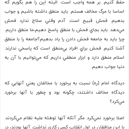
حفظ كنيم. بر همه واجب است. البته اين را هم بگويم كه
اساسا با مرگ مخالف هستم. بايد منطق داشته باشيم و جواب
بدهيم. فحش قبيح است. آدم وقتي سلاح ندارد فحش
مي‌دهد. بايد بجاي فحش با منطق پاسخ دهيم،ما منطق داريم.
چرا بايد به جامعه فحش دادن را ياد بدهيم؟جامعه را با منطق
آشنا كنيم. فحش براي افراد بي‌منطق است كه پاسخي ندارند.
اسلام منطق دارد و ابزار منطقي داريم كه مي‌توانيم با آن به
دنيا جواب دهيم.
ديدگاه امام (ره) نسبت به برخورد با مخالفان يعني آنهايي كه
ديدگاه مخالف داشتند، چگونه بود و چطور با آنها برخورد
مي‌كرد؟
اصلا برخورد نمي‌كرد. مگر آنكه آنها توطئه عليه نظام مي‌كردند.
با اين منافقان در اول انقلاب كسي كاري نداشت. آنها بودند، در