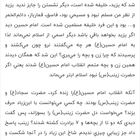
شد كه يزيد، خليفه شده است، ديگر نشستن را جايز نديد. يزيد
از نظر من مسلم نبود و مسيحي بود، فاسق، قمارباز، دائم‌الخمر
و… بود و اين فرد خليفه مسلمين شده است. امام حسين ديد
اگر يزيد بخواهد باقي باشد ديگر اسمي از اسلام نمي‌ماند. لذا
به امام حسين(ع) هر چه مي‌گفتند نرو چون مي‌كشند و
پرسيدند كه چرا زن و بچه را مي‌بري؟ اين شد كه همگان ديدند
همين زن و بچه متمم انقلاب امام حسين(ع) شدند يعني اگر
حضرت زينب(س) نبود اسلام ابتر مي‌ماند.
آنكه انقلاب امام حسين(ع)را زنده كرد، حضرت سجاد(ع) و
حضرت زينب(س) بودند. چه كسي مي‌توانست با ابن‌زياد حرف
بزند؟ مي‌خواست دل حضرت زينب(س) را بسوزاند، پس گفت
ديدي كه دو تا از بچه‌ها و 7 برادرت كشته شدند؟ زينب پاسخ
داد جز زيبايي چيزي نديدم. شاخ ابن زياد را در آنجا شكست و