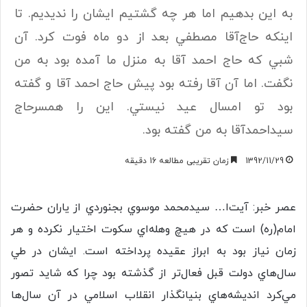
به اين بدهيم اما هر چه گشتيم ايشان را نديديم. تا
اينكه حاج‌آقا مصطفي بعد از دو ماه فوت كرد. آن
شبي كه حاج احمد آقا به منزل ما آمده بود به من
نگفت. اما آن آقا رفته بود پيش حاج احمد آقا و گفته
بود تو امسال عيد نيستي. اين را همسرحاج
سیداحمدآقا به من گفته بود.
1392/11/29
زمان تقریبی مطالعه 16 دقیقه
عصر خبر: آيت‌ا… سيدمحمد موسوي بجنوردي از ياران حضرت
امام(ره) است كه در هيچ وهله‌اي سكوت اختيار نكرده و هر
زمان نياز بود به ابراز عقيده پرداخته است. ايشان در طي
سال‌هاي دولت قبل فعال‌تر از گذشته بود چرا كه شايد تصور
مي‌كرد انديشه‌هاي بنيانگذار انقلاب اسلامي در آن سال‌ها