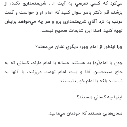
مي‌كرد كه كسي تعرضي به آیت ا… شريعتمداری نكند، از
پزشك قم دكتر باهر سوال كنيد كه امام او را خواست و گفت
مرتب به نزد آقاي شريعتمداری برو و هر چه مي‌خواهد برايش
تهيه كنيد. اصلا اين شايعات صحيح نيست.
چرا اينطور از امام چهره ديگري نشان مي‌دهند؟
چون با امام(ره) بد هستند. مساله با امام دارند، كساني كه به
حاج سیدحسن آقا و بيت امام تهمت می‌زنند، با آنها بد
نيستند بلكه با امام خوب نيستند.
اينها چه كساني هستند؟
همان‌هايي هستند كه خودتان مي‌دانيد.