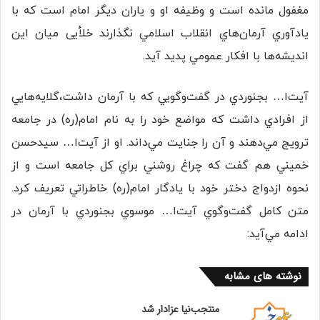
مغفول مانده است و وظيفه او و ياران ديگر امام است كه با
يادآوري آرمان‌هاي انقلاب اسلامي نگذارند خلأیی ميان اين
انديشه‌ها با افكار عمومي پديد‌ آيد.
آيت‌ا… بجنوردي در گفت‌وگويي كه با آرمان داشت،گلايه‌هايي
از افرادي داشت كه مواضع خود را به نام امام(ره) در جامعه
ترويج مي‌دهند و آن را جنايت مي‌داند. او از آيت‌ا… سيدحسن
خميني هم گفت كه چراغ روشني براي كل جامعه است و از
نحوه ازدواج دختر خود با يادگار امام(ره) خاطراتي تعريف كرد.
متن كامل گفت‌وگوي آيت‌ا… موسوي بجنوردي با آرمان در
ادامه مي‌آيد:
نوشته های مشابه
منتجب‌نیا عزادار شد