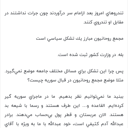
تندروهاي امروز بعد ازامام سر درآوردند چون جرات نداشتند در
مقابل او تندروي كنند.
مجمع روحانيون مبارز يك تشكل سياسي است
بله. در وزارت كشور ثبت شده است.
پس چرا اين تشكل براي مسائل مختلف جامعه موضع نمي‌گيرد.
مثلا موضع مجمع روحانيون در قبال سوريه چيست؟
ببنيد ما نمي‌توانيم نظر بدهيم. ما در ماجراي سوريه گير
كرده‌ايم. القاعده و… اين طرف هستند و رسما با شيعه بد
هستند. الان عربستان و قطر پول بي‌حساب مي‌دهند. برادر
عبدالله آدم كثيفي است، خود عبدالله با ما به ويژه با آقاي