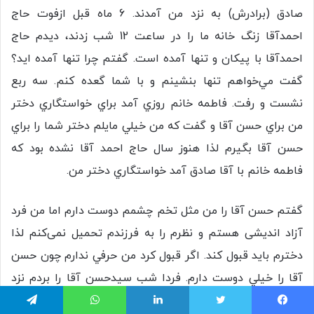
صادق (برادرش) به نزد من آمدند. 6 ماه قبل ازفوت حاج
احمدآقا زنگ خانه ما را در ساعت 12 شب زدند، ديدم حاج
احمدآقا با پيكان و تنها آمده است. گفتم چرا تنها آمده ايد؟
گفت مي‌خواهم تنها بنشينم و با شما گعده كنم. سه ربع
نشست و رفت. فاطمه خانم روزي آمد براي خواستگاري دختر
من براي حسن آقا و گفت كه من خيلي مايلم دختر شما را براي
حسن آقا بگيرم لذا هنوز سال حاج احمد آقا نشده بود كه
فاطمه خانم با آقا صادق آمد خواستگاري دختر من.
گفتم حسن آقا را من مثل تخم چشمم دوست دارم اما من فرد
آزاد اندیشی هستم و نظرم را به فرزندم تحمیل نمی‌کنم لذا
دخترم بايد قبول كند. اگر قبول كرد من حرفي ندارم چون حسن
آقا را خيلي دوست دارم. فردا شب سیدحسن آقا را بردم نزد
دخترم با هم صحبت كنند. 45 دقيقه بعد آمد پايين،گفتم چي