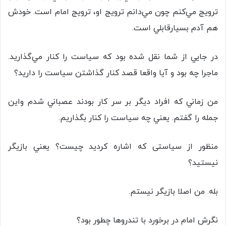
ترويج مي‌كنم چون مي‌دانم ترويج او، ترويج امام است. خودش
هم آدم بسیارقابلي است.
در جايي از شما نقل شده بود كه سياست را كنار مي‌گذاريد.
ماجرا چه بود و آيا واقعا قصد كنار گذاشتن سياست را داريد؟
من زماني كه افراد ديگر بر سر كار بودند عصباني شدم واين
جمله را گفتم. يعني چه سياست را كنار بگذاريم.
منظور از سياستی كه اشاره كرديد چيست؟ يعني بازيگر
نيستيد؟
بله. من اصلا بازيگر نيستم.
نگرش امام در برخورد با تندروها چطور بود؟