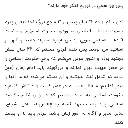
پس چرا سعي در ترويج تفكر خود دارند؟
نمي دانم. بنده 42 سال پيش از 3 مرجع بزرگ نجف يعني پدرم
حضرت آيت‌ا… العظمی بجنوردي، حضرت امام(ره) و حضرت
آيت‌ا… العظمي خويي به من اجازه اجتهاد دادند و آنها از
اساتيد من بودند. پس بنده فردي هستم كه 42 سال پيش
مجتهد بودم و اكنون عرض مي‌كنم كه برخي حكومت اسلامي را
در عصر غيبت قبول ندارند و مي‌گويند بايد امام زمان (عج)
بيايد كه شامل تفكر حجتيه و آن دسته مي‌شود كه ما آنها را
قبول نداريم؛ ما قائل هستيم در عصر غيبت بايد تلاش كنيم و
حكومت اسلامي به وجود بياوريم كه در راس نظام حكومت
اسلامي بايد يك مجتهد فقيه جامع‌الشرايط، عادل، شجاع،
مدير، مدبر و آگاه به امور زمان باشد، مردم بايد با او بيعت
كنند.