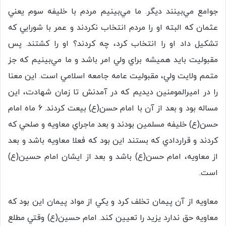
جوامع مي‌بينند ديگر. ما مي‌بينيم مردم با خليفه سوم يعني
عثمان كه البته او را مردم انتخاب نكردند و عمر با شورايي كه
تشكيل داد او را انتخاب كرد، چه كردند؟ او را كشتند. پس
مقبوليت بايد هميشه براي ولي امر باشد و ما مي‌بينيم كه جز
متمم ولايت ولي، مقبوليت عامه جامعه اسلامي است. اين معنا
را در اميرالمومنين ديديم كه در آمدنش تا زمان شهادت، اين
مساله بود و بعد از آن با امام حسن(ع) بيعت كردند. 6 ماه امام
حسن(ع) خليفه مسلمين بودند و بعد ماجراي معاويه و صلحي كه
كردند و قراردادي كه بستند اين بود كه فعلا معاويه باشد و بعد
از معاويه، امام حسن(ع) باشد و بعد از ايشان امام حسين(ع)
است.
معاويه از آن پيمان تخلف كرد و يكي از مواد پيمان اين بود كه
معاويه حق ندارد يزيد را تعيين كند. امام حسين(ع) وقتي مطلع