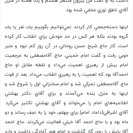
داشت به او گفت من بيرون منتظر هستم و يك هفته در منزل
آقاي ناطق نوري مخفي شده بود.
اينها دسته‌جمعي كار كردند. نمي‌توانيم بگوييم يك نفر يا يك
گروه بودند بلكه هر كس در حد خودش براي انقلاب كار كرده
است. كار حاج شيخ حسن روحاني در آن روز كم نبود و منبر
خوبي رفت و گفت امام خميني. حاج آقامصطفی به مرجعيت
امام بيش از رهبري اهميت مي‌داد و نقطه مقابل او حاج
احمدآقا بود كه اهميت را به رهبري انقلاب مي‌داد. بعد از فوت
حاج آقامصطفی تحركي شد و امام سخنراني اول را شروع شد و
اينها به منزل بنده مي‌آمدند و براي آقاي دکتر بهشتي
اطلاعيه‌هاي امام را مي‌خواند و آقاي بهشتي تكثير مي‌كرد.
آقاي اشراقي(داماد امام) براي چهلم، خود را به نجف رساند و دو
ماه بود و با حاج احمد آقا خيلي فعاليت مي‌كردند. حاج احمد
آقا پايش را روي گاز گذشت و امام هم آمادگي داشت و وارد