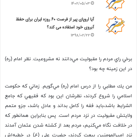
1402/05/03
آیا اروپای پیر از فرصت 60 روزه ایران برای حفظ
آبروی خود استفاده می کند؟
1398/02/22
برخي راي مردم را مقبوليت مي‌دانند نه مشروعيت. نظر امام (ره)
در اين زمينه چه بود؟
من يك مطلبي را از درس امام (ره) مي‌گويم. زماني كه حكومت
اسلامي را شروع كردند، نظرشان اين بود كه فقيهي كه جامع
الشرايط باشد،باید فقه را كامل بداند و عادل باشد، جزو متمم
ولايتش مقبوليت در نزد مردم است. پس بنابراين همانطور كه
در خلافت نگاه مي‌كنيم، مردم بعد از كشته شدن عثمان آمدند
نزد اميرالمومنين بيعت كردند، حضرت علی (ع) در خطبه‌اش