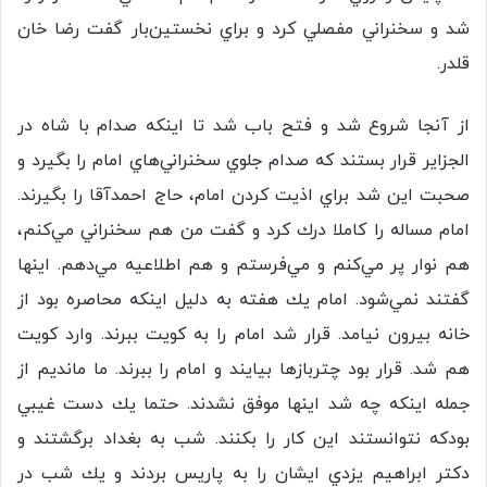
شد و سخنراني مفصلي كرد و براي نخستين‌بار گفت رضا خان
قلدر.
از آنجا شروع شد و فتح باب شد تا اينكه صدام با شاه در
الجزاير قرار بستند كه صدام جلوي سخنراني‌هاي امام را بگيرد و
صحبت اين شد براي اذيت كردن امام، حاج احمدآقا را بگيرند.
امام مساله را كاملا درك كرد و گفت من هم سخنراني مي‌كنم،
هم نوار پر مي‌كنم و مي‌فرستم و هم اطلاعيه مي‌دهم. اينها
گفتند نمي‌شود. امام يك هفته به دليل اينكه محاصره بود از
خانه بيرون نيامد. قرار شد امام را به كويت ببرند. وارد كويت
هم شد. قرار بود چتربازها بيايند و امام را ببرند. ما مانديم از
جمله اينكه چه شد اينها موفق نشدند. حتما يك دست غيبي
بودكه نتوانستند اين كار را بكنند. شب به بغداد برگشتند و
دكتر ابراهیم يزدي ايشان را به پاريس بردند و يك شب در