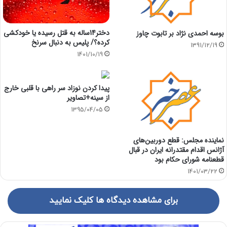
دختر14ساله به قتل رسیده یا خودکشی
بوسه احمدی نژاد بر تابوت چاوز
کرده؟/ پلیس به دنبال سرنخ
1391/12/19
1401/10/19
پیدا کردن نوزاد سر راهی با قلبی خارج
از سینه+تصاویر
1395/04/05
نماینده مجلس: قطع دوربین‌های
آژانس اقدام مقتدرانه ایران در قبال
قطعنامه شورای حکام بود
1401/03/22
برای مشاهده دیدگاه ها کلیک نمایید