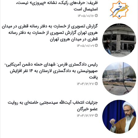
ظریف: حرف‌های رکیک، نشانه «پیروزی» نیست،
استیصال است
1405/01/16
گزارش تصویری از خسارت به دفتر رسانه قطری در میدان
هروی تهران گزارش تصویری از خسارت به دفتر رسانه
قطری در میدان هروی تهران
1405/01/09
رئیس دادگستری فارس: شهدای حمله دشمن آمریکایی-
صهیونیستی به دادگستری لارستان به ۱۴ نفر افزایش
یافت
1404/12/27
جزئیات انتخاب آیت‌الله سیدمجتبی خامنه‌ای به روایت
عضو خبرگان
1404/12/23