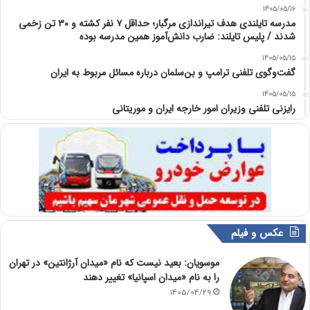
1405/05/16
مدرسه تایلندی هدف تیراندازی مرگبار؛ حداقل ۷ نفر کشته و ۳۰ تن زخمی
شدند / پلیس تایلند: ضارب دانش‌آموز همین مدرسه بوده
1405/05/15
گفت‌وگوی تلفنی ترامپ و بن‌سلمان درباره مسائل مربوط به ایران
1405/05/15
رایزنی تلفنی وزیران امور خارجه ایران و موریتانی
عکس و فیلم
موسویان: بعید نیست که نام «میدان آرژانتین» در تهران
را به نام «میدان اسپانیا» تغییر دهند
1405/04/29