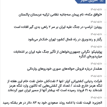
آخرین اخبار
1405/05/16
«توافق مکه»؛ نام پیمان سه‌جانبه نظامی ترکیه-عربستان-پاکستان
1405/05/16
رویترز: ترامپ در جنگ علیه ایران بر سر ۲ راهی بدی گیر افتاده است
1405/05/16
رگبار و رعدوبرق در راه شمال کشور؛ تهران خنک‌تر می‌شود
1405/05/16
پولیتیکو: نگرانی جمهوری‌خواهان از تأثیر جنگ علیه ایران بر انتخابات
میان‌دوره‌ای کنگره
1405/05/16
هشدار درباره فروش حواله‌های صوری خودروهای وارداتی
1405/05/16
شرکت ردیابی کشتیرانی کپلر: تنها ۶ نفت‌کش حامل نفت خام این هفته از
تنگه هرمز خارج شدند / تعداد کل کشتی‌هایی که تاکنون وارد تنگه هرمز
شده‌اند به ۲۱ فروند رسیده است که بیشتر آنها از مسیر ایران عبور کرده‌اند
1405/05/16
الجزیره: قیمت نفت با ادامه روند صعودی خود به ۸۳ دلار در هر بشکه رسید