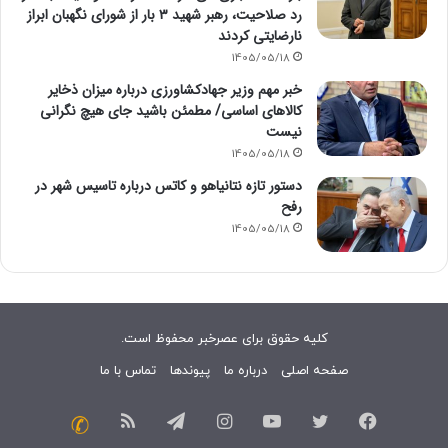
رد صلاحیت، رهبر شهید ۳ بار از شورای نگهبان ابراز
نارضایتی کردند
1405/05/18
خبر مهم وزیر جهادکشاورزی درباره میزان ذخایر
کالاهای اساسی/ مطمئن باشید جای هیچ نگرانی
نیست
1405/05/18
دستور تازه نتانیاهو و کاتس درباره تاسیس شهر در
رفح
1405/05/18
کلیه حقوق برای عصرخبر محفوظ است.
صفحه اصلی
درباره ما
پیوندها
تماس با ما
فیسبوک
توییتر
یوتیوب
اینستاگرام
تلگرام
خوراک
تماس