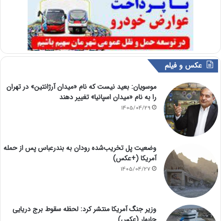
عکس و فیلم
موسویان: بعید نیست که نام «میدان آرژانتین» در تهران
را به نام «میدان اسپانیا» تغییر دهند
1405/04/29
وضعیت پل تخریب‌شده رودان به بندرعباس پس از حمله
آمریکا (+عکس)
1405/04/27
وزیر جنگ آمریکا منتشر کرد: لحظه سقوط برج دریایی
چابهار (عکس)