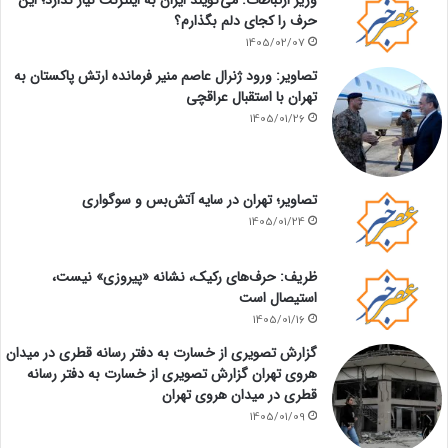
حرف را کجای دلم بگذارم؟
1405/02/07
تصاویر: ورود ژنرال عاصم منیر فرمانده ارتش پاکستان به
تهران با استقبال عراقچی
1405/01/26
تصاویر؛ تهران در سایه آتش‌بس و سوگواری
1405/01/24
ظریف: حرف‌های رکیک، نشانه «پیروزی» نیست،
استیصال است
1405/01/16
گزارش تصویری از خسارت به دفتر رسانه قطری در میدان
هروی تهران گزارش تصویری از خسارت به دفتر رسانه
قطری در میدان هروی تهران
1405/01/09