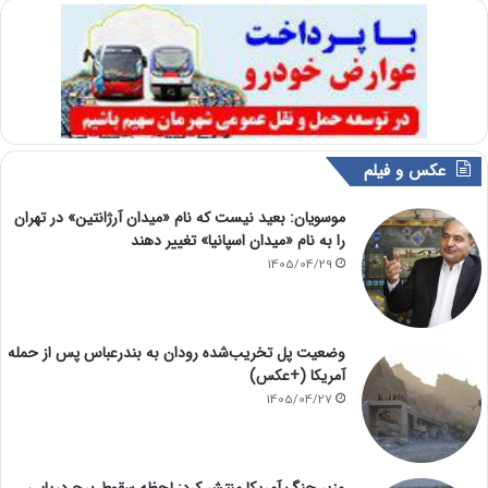
عکس و فیلم
موسویان: بعید نیست که نام «میدان آرژانتین» در تهران
را به نام «میدان اسپانیا» تغییر دهند
1405/04/29
وضعیت پل تخریب‌شده رودان به بندرعباس پس از حمله
آمریکا (+عکس)
1405/04/27
وزیر جنگ آمریکا منتشر کرد: لحظه سقوط برج دریایی