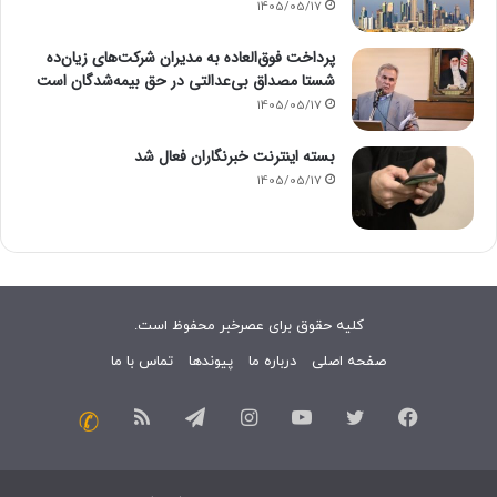
1405/05/17
پرداخت فوق‌العاده به مدیران شرکت‌های زیان‌ده
شستا مصداق بی‌عدالتی در حق بیمه‌شدگان است
1405/05/17
بسته اینترنت خبرنگاران فعال شد
1405/05/17
کلیه حقوق برای عصرخبر محفوظ است.
صفحه اصلی
درباره ما
پیوندها
تماس با ما
فیسبوک
توییتر
یوتیوب
اینستاگرام
تلگرام
خوراک
تماس
با