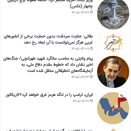
چابهار (عکس)
1405/04/26
بقائی: جنایت سردشت بدون حمایت برخی از کشورهای
غربی هرگز نمی‌توانست با آن ابعاد رخ دهد
1405/04/07
پیام ولایتی به مناسب سالگرد شهید طهرانچی/ جنگ‌های
اخیر نشان داد که خطوط مقدم دفاع ملی، به
آزمایشگاه‌های تحقیقاتی منتقل شده است
1405/03/23
ایران، ترامپ را در تنگه هرمز غرق خواهد کرد+کاریکاتور
1405/02/17
وزیر ارتباطات: می‌گویند ایران به اینترنت نیاز ندارد؛ این