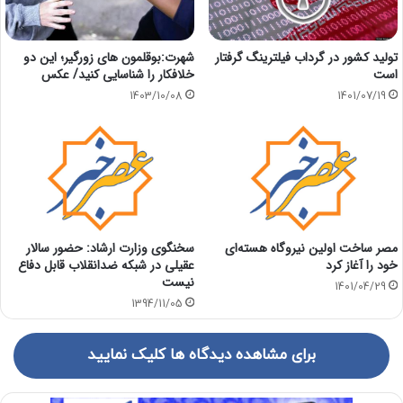
تولید کشور در گرداب فیلترینگ گرفتار
شهرت:بوقلمون های زورگیر؛ این دو
است
خلافکار را شناسایی کنید/ عکس
1401/07/19
1403/10/08
مصر ساخت اولین نیروگاه هسته‌ای
سخنگوی وزارت ارشاد: حضور سالار
خود را آغاز کرد
عقیلی در شبکه ضدانقلاب قابل دفاع
نیست
1401/04/29
1394/11/05
برای مشاهده دیدگاه ها کلیک نمایید