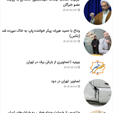
عضو خبرگان
1404/12/23
وداع با حمید هیراد؛ پیکر خواننده پاپ به خاک سپرده شد
(عکس)
1404/12/22
ببینید | تصاویری از بارش برف در تهران
1404/12/19
تصاویر: تهران در دود
1404/12/17
۱۰ تصویر از خسارت حمله هوایی به خیابان‌های تهران