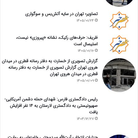
تصاویر؛ تهران در سایه آتش‌بس و سوگواری
1405/01/24
ظریف: حرف‌های رکیک، نشانه «پیروزی» نیست،
استیصال است
1405/01/16
گزارش تصویری از خسارت به دفتر رسانه قطری در میدان
هروی تهران گزارش تصویری از خسارت به دفتر رسانه
قطری در میدان هروی تهران
1405/01/09
رئیس دادگستری فارس: شهدای حمله دشمن آمریکایی-
صهیونیستی به دادگستری لارستان به ۱۴ نفر افزایش
یافت
1404/12/27
جزئیات انتخاب آیت‌الله سیدمجتبی خامنه‌ای به روایت