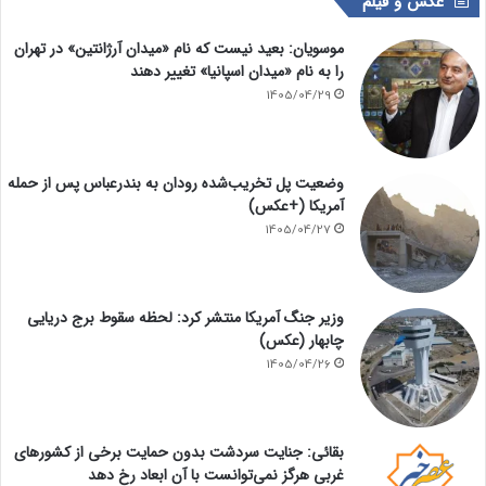
عکس و فیلم
موسویان: بعید نیست که نام «میدان آرژانتین» در تهران
را به نام «میدان اسپانیا» تغییر دهند
1405/04/29
وضعیت پل تخریب‌شده رودان به بندرعباس پس از حمله
آمریکا (+عکس)
1405/04/27
وزیر جنگ آمریکا منتشر کرد: لحظه سقوط برج دریایی
چابهار (عکس)
1405/04/26
بقائی: جنایت سردشت بدون حمایت برخی از کشورهای
غربی هرگز نمی‌توانست با آن ابعاد رخ دهد