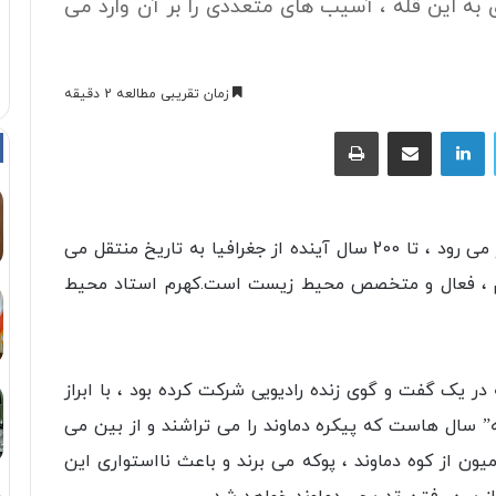
ی به این قله ، آسیب های متعددی را بر آن وارد می
زمان تقریبی مطالعه 2 دقیقه
توییتر
لینکداین
اشتراک با ایمیل
چاپ
عصرایران – قله دماوند که نمادی از ایران به شمار می رود ، تا 200 سال آینده از جغرافیا به تاریخ منتقل می
رم ، فعال و متخصص محیط زیست است.کهرم استاد محیط
ر یک گفت و گوی زنده رادیویی شرکت کرده بود ، با ابراز
ه” سال هاست که پیکره دماوند را می تراشند و از بین می
به گونه ای که در هر روز بین 500 تا 800 کامیون از کوه دماوند ، پوکه می برند و باعث نااستواری این