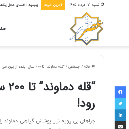
مردم توان خرید مرغ را 
شنبه, 17 مرداد 1405
آخرین خبرها
صفح
خانه
/
اجتماعی
/
“قله دماوند” تا 200 سال آینده از بین می رود!
“قله
فیسبوک
رود!
توییتر
لینکداین
چراهای بی رویه نیز پوشش گیاهی دماوند ر
اشتراک با ایمیل