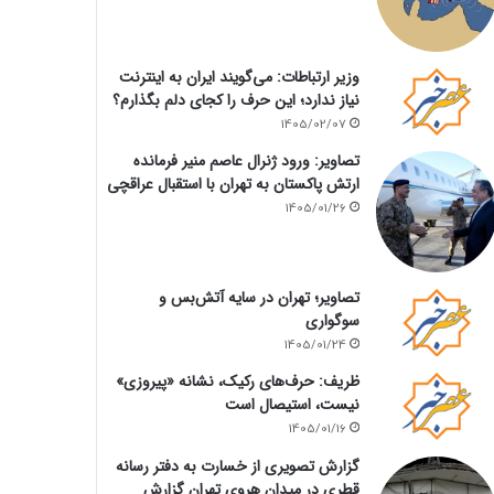
وزیر ارتباطات: می‌گویند ایران به اینترنت
نیاز ندارد؛ این حرف را کجای دلم بگذارم؟
1405/02/07
تصاویر: ورود ژنرال عاصم منیر فرمانده
ارتش پاکستان به تهران با استقبال عراقچی
1405/01/26
تصاویر؛ تهران در سایه آتش‌بس و
سوگواری
1405/01/24
ظریف: حرف‌های رکیک، نشانه «پیروزی»
نیست، استیصال است
1405/01/16
گزارش تصویری از خسارت به دفتر رسانه
قطری در میدان هروی تهران گزارش