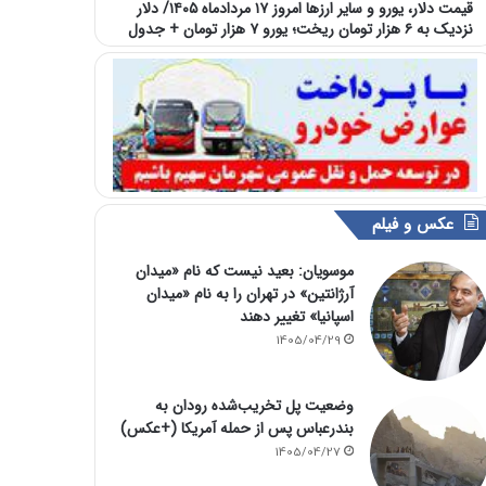
قیمت دلار، یورو و سایر ارزها امروز ۱۷ مردادماه ۱۴۰۵/ دلار
نزدیک به ۶ هزار تومان ریخت؛ یورو ۷ هزار تومان + جدول
عکس و فیلم
موسویان: بعید نیست که نام «میدان
آرژانتین» در تهران را به نام «میدان
اسپانیا» تغییر دهند
1405/04/29
وضعیت پل تخریب‌شده رودان به
بندرعباس پس از حمله آمریکا (+عکس)
1405/04/27