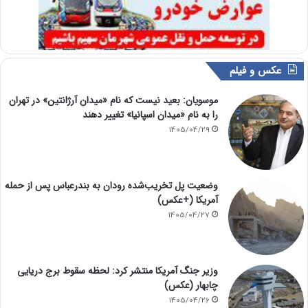
عکس و فیلم
موسویان: بعید نیست که نام «میدان آرژانتین» در تهران
را به نام «میدان اسپانیا» تغییر دهند
1405/04/29
وضعیت پل تخریب‌شده رودان به بندرعباس پس از حمله
آمریکا (+عکس)
1405/04/27
وزیر جنگ آمریکا منتشر کرد: لحظه سقوط برج دریایی
چابهار (عکس)
1405/04/26