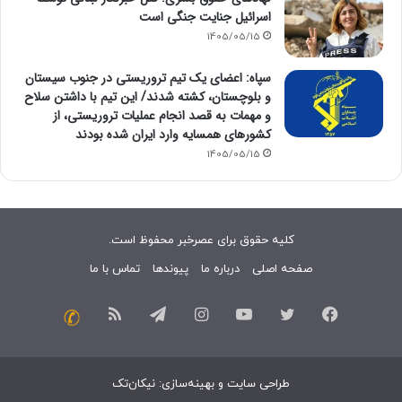
اسرائیل جنایت جنگی است
1405/05/15
سپاه: اعضای یک تیم تروریستی در جنوب سیستان
و بلوچستان، کشته شدند/ این تیم با داشتن سلاح
و مهمات به قصد انجام عملیات تروریستی، از
کشورهای همسایه وارد ایران شده بودند
1405/05/15
کلیه حقوق برای عصرخبر محفوظ است.
صفحه اصلی
درباره ما
پیوندها
تماس با ما
فیسبوک
توییتر
یوتیوب
اینستاگرام
تلگرام
خوراک
تماس
با
طراحی سایت
و
بهینه‌سازی
:
نیکان‌تک