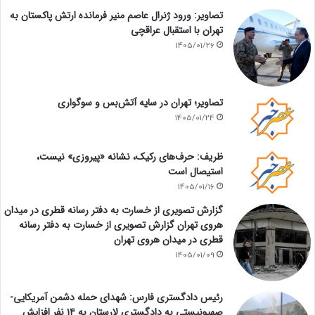
تصاویر: ورود ژنرال عاصم منیر فرمانده ارتش پاکستان به
تهران با استقبال عراقچی
1405/01/26
تصاویر؛ تهران در سایه آتش‌بس و سوگواری
1405/01/24
ظریف: حرف‌های رکیک، نشانه «پیروزی» نیست،
استیصال است
1405/01/16
گزارش تصویری از خسارت به دفتر رسانه قطری در میدان
هروی تهران گزارش تصویری از خسارت به دفتر رسانه
قطری در میدان هروی تهران
1405/01/09
رئیس دادگستری فارس: شهدای حمله دشمن آمریکایی-
صهیونیستی به دادگستری لارستان به ۱۴ نفر افزایش