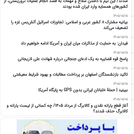
شدند/ این تیم با داشتن سلاح و مهمات به قصد انجام عملیات تروریستی، از
کشورهای همسایه وارد ایران شده بودند
1405/05/15
بیانیه مشترک ۸ کشور عربی و اسلامی: تجاوزات اسرائیل آتش‌بس غزه را
تضعیف می‌کند
1405/05/15
فیدان: به حمایت از مذاکرات میان ایران و آمریکا ادامه خواهیم داد
1405/05/15
پاسخ قوه قضاییه به یک ادعای جنجالی درباره شهادت علی لاریجانی
1405/05/15
تاکید بازنشستگان اصفهان بر پرداخت مطالبات و بهبود شرایط معیشتی
1405/05/15
ببینید | حملۀ خلبانان ایرانی بدون GPS به پایگاه آمریکا
1405/05/15
آغاز قطع یارانه نقدی و کالابرگ از مرداد ۱۴۰۵/ چه کسانی از لیست یارانه و
کالابرگ حذف شدند؟