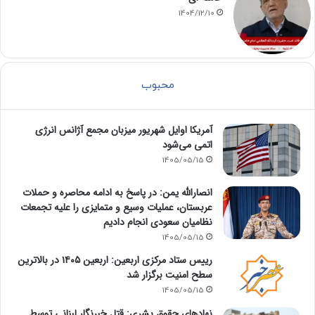
1404/12/10
محبوب
آمریکا اوایل شهریور میزبان مجمع آژانس انرژی
اتمی می‌شود
1405/05/15
انصارالله یمن: در پاسخ به ادامه محاصره و حملات
عربستان، عملیات وسیع و متمایزی را علیه تجمعات
نظامیان سعودی انجام دادیم
1405/05/15
رییس ستاد مرکزی اربعین: اربعین ۱۴۰۵ در بالاترین
سطح امنیت برگزار شد
1405/05/15
نهادهای حقوق بشری: قتل خبرنگار لبنانی توسط