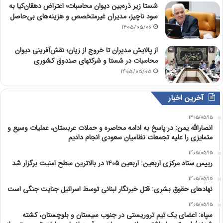
شستا زیر ذره‌بین دیوان محاسبات؛ اعتراض دهقان‌کیا به
سود ناچیز، مدیران غیرمتخصص و هزینه‌های بی‌حاصل
1405/05/06
از پالایش مدیران تا خروج از زیان؛ نقش‌آفرینی دیوان
محاسبات در شستا و شرکتهای صندوق کشوری
1405/05/05
آخرین اخبار
1405/05/15
انصارالله یمن: در پاسخ به ادامه محاصره و حملات عربستان، عملیات وسیع و
متمایزی را علیه تجمعات نظامیان سعودی انجام دادیم
1405/05/15
رییس ستاد مرکزی اربعین: اربعین ۱۴۰۵ در بالاترین سطح امنیت برگزار شد
1405/05/15
نهادهای حقوق بشری: قتل خبرنگار لبنانی توسط اسرائیل جنایت جنگی است
1405/05/15
سپاه: اعضای یک تیم تروریستی در جنوب سیستان و بلوچستان، کشته