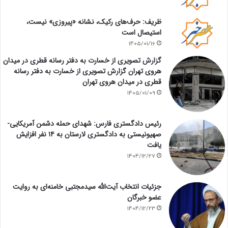
ظریف: حرف‌های رکیک، نشانه «پیروزی» نیست،
استیصال است
1405/01/16
گزارش تصویری از خسارت به دفتر رسانه قطری در میدان
هروی تهران گزارش تصویری از خسارت به دفتر رسانه
قطری در میدان هروی تهران
1405/01/09
رئیس دادگستری فارس: شهدای حمله دشمن آمریکایی-
صهیونیستی به دادگستری لارستان به ۱۴ نفر افزایش
یافت
1404/12/27
جزئیات انتخاب آیت‌الله سیدمجتبی خامنه‌ای به روایت
عضو خبرگان
1404/12/23