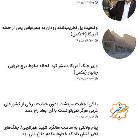
1405/04/29
وضعیت پل تخریب‌شده رودان به بندرعباس پس از حمله
آمریکا (+عکس)
1405/04/27
وزیر جنگ آمریکا منتشر کرد: لحظه سقوط برج دریایی
چابهار (عکس)
1405/04/26
بقائی: جنایت سردشت بدون حمایت برخی از کشورهای
غربی هرگز نمی‌توانست با آن ابعاد رخ دهد
1405/04/07
پیام ولایتی به مناسب سالگرد شهید طهرانچی/ جنگ‌های
اخیر نشان داد که خطوط مقدم دفاع ملی، به