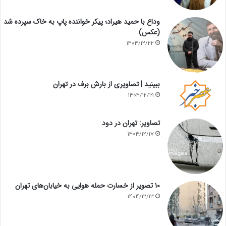
وداع با حمید هیراد؛ پیکر خواننده پاپ به خاک سپرده شد
(عکس)
1404/12/22
ببینید | تصاویری از بارش برف در تهران
1404/12/19
تصاویر: تهران در دود
1404/12/17
۱۰ تصویر از خسارت حمله هوایی به خیابان‌های تهران
1404/12/13