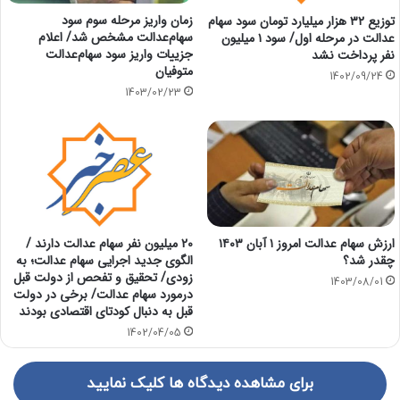
زمان واریز مرحله سوم سود
توزیع ۳۲ هزار میلیارد تومان سود سهام
سهام‌عدالت مشخص شد/ اعلام
عدالت در مرحله اول/ سود ۱ میلیون
جزییات واریز سود سهام‌عدالت
نفر پرداخت نشد
متوفیان
1402/09/24
1403/02/23
ارزش سهام عدالت امروز ۱ آبان ۱۴۰۳
20 میلیون نفر سهام عدالت دارند /
چقدر شد؟
الگوی جدید اجرایی سهام عدالت؛ به
زودی/ تحقیق و تفحص از دولت قبل
1403/08/01
درمورد سهام عدالت/ برخی در دولت
قبل به دنبال کودتای اقتصادی بودند
1402/04/05
برای مشاهده دیدگاه ها کلیک نمایید