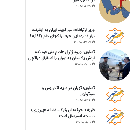
1405/02/17
وزیر ارتباطات: می‌گویند ایران به اینترنت
نیاز ندارد؛ این حرف را کجای دلم بگذارم؟
1405/02/07
تصاویر: ورود ژنرال عاصم منیر فرمانده
ارتش پاکستان به تهران با استقبال عراقچی
1405/01/26
تصاویر؛ تهران در سایه آتش‌بس و
سوگواری
1405/01/24
ظریف: حرف‌های رکیک، نشانه «پیروزی»
نیست، استیصال است
1405/01/16