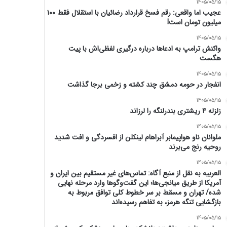
1405/05/15
عجیب اما واقعی: رقم فسخ قرارداد رضائیان با استقلال فقط ۱۰۰
میلیون تومان است!
1405/05/15
واکنش ترامپ به ادعاها درباره درگیری لفظی‌اش با پیت
هگست
1405/05/15
انفجار در حومه دمشق چند کشته و زخمی برجا گذاشت
1405/05/15
زلزله ۴ ریشتری بندرلنگه را لرزاند
1405/05/15
ملوانان ناو هواپیمابر آبراهام لینکلن از افسردگی و افت شدید
روحیه رنج می‌برند
1405/05/15
العربیه به نقل از منبع آگاه: تماس‌های غیر مستقیم بین ایران و
آمریکا از طریق میانجی‌ها؛ این گفت‌و‌گو‌ها وارد مرحله نهایی
شده/ تهران و مسقط بر سر خطوط کلی توافق مربوط به
بازگشایی تنگه هرمز، به تفاهم رسیده‌اند
1405/05/15