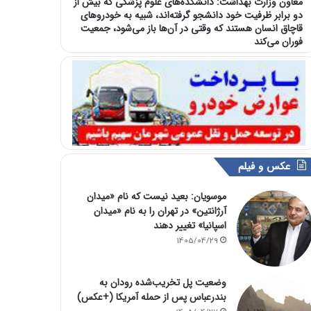
معاون وزارت بهداشت: دانشکده‌های علوم پزشکی که بیش از
دو برابر ظرفیت خود دانشجو گرفته‌اند، شبیه به خودرو‌های
قاچاق انسان هستند که وقتی در آن‌ها باز می‌شود، جمعیت
فوران می‌کند
عکس و فیلم
موسویان: بعید نیست که نام «میدان
آرژانتین» در تهران را به نام «میدان
اسپانیا» تغییر دهند
1405/04/29
وضعیت پل تخریب‌شده رودان به
بندرعباس پس از حمله آمریکا (+عکس)