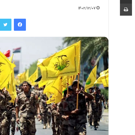
چاپ
1402/12/07
فیسبوک