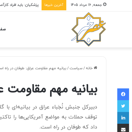
پزشکیان: باید افراد کار
جمعه, 16 مرداد 1405
آخرین خبرها
صفح
خانه
/
سیاست
/
بیانیه مهم مقاومت عراق: طوفان در راه ا
بیانیه مهم مقاومت ع
فیسبوک
توییتر
دبیرکل جنبش نُجَباء عراق در بیانیه‌ای با 
لینکداین
توقف حملات به مواضع آمریکایی‌ها را تاکت
اشتراک با ایمیل
داد که طوفان در راه است.