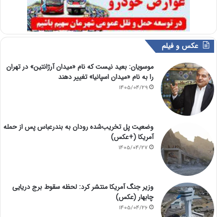
عکس و فیلم
موسویان: بعید نیست که نام «میدان آرژانتین» در تهران
را به نام «میدان اسپانیا» تغییر دهند
1405/04/29
وضعیت پل تخریب‌شده رودان به بندرعباس پس از حمله
آمریکا (+عکس)
1405/04/27
وزیر جنگ آمریکا منتشر کرد: لحظه سقوط برج دریایی
چابهار (عکس)
1405/04/26