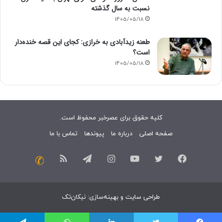
نسبت به سال گذشته
1405/05/18
طعنه زیدآبادی به خرازی: کجای این قصه خنده‌دار
است؟
1405/05/18
کلیه حقوق برای عصرخبر محفوظ است.
صفحه اصلی
درباره ما
پیوندها
تماس با ما
فیسبوک
توییتر
یوتیوب
اینستاگرام
تلگرام
خوراک
تماس
با
طراحی سایت
و
بهینه‌سازی
:
نیکان‌تک
ما