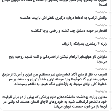
عجیب اما واقعی: رقم فسخ قرارداد رضائیان با استقلال فقط ۱۰۰ میلیون تومان
است!
1405/05/15
واکنش ترامپ به ادعاها درباره درگیری لفظی‌اش با پیت هگست
1405/05/15
انفجار در حومه دمشق چند کشته و زخمی برجا گذاشت
1405/05/15
زلزله ۴ ریشتری بندرلنگه را لرزاند
1405/05/15
ملوانان ناو هواپیمابر آبراهام لینکلن از افسردگی و افت شدید روحیه رنج
می‌برند
1405/05/15
العربیه به نقل از منبع آگاه: تماس‌های غیر مستقیم بین ایران و آمریکا از طریق
میانجی‌ها؛ این گفت‌و‌گو‌ها وارد مرحله نهایی شده/ تهران و مسقط بر سر
خطوط کلی توافق مربوط به بازگشایی تنگه هرمز، به تفاهم رسیده‌اند
1405/05/15
معاون وزارت بهداشت: دانشکده‌های علوم پزشکی که بیش از دو برابر ظرفیت
خود دانشجو گرفته‌اند، شبیه به خودرو‌های قاچاق انسان هستند که وقتی در
آن‌ها باز می‌شود، جمعیت فوران می‌کند