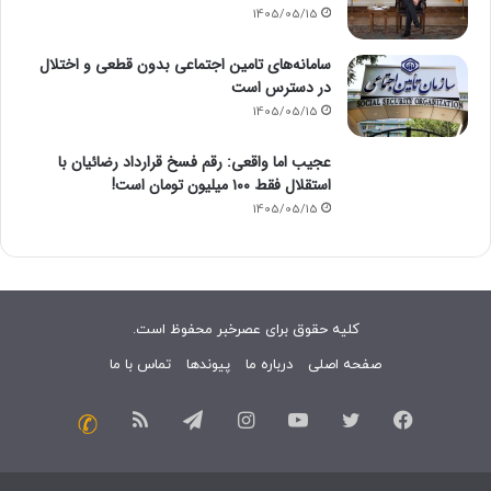
1405/05/15
سامانه‌های تامین اجتماعی بدون قطعی و اختلال
در دسترس است
1405/05/15
عجیب اما واقعی: رقم فسخ قرارداد رضائیان با
استقلال فقط ۱۰۰ میلیون تومان است!
1405/05/15
کلیه حقوق برای عصرخبر محفوظ است.
صفحه اصلی
درباره ما
پیوندها
تماس با ما
فیسبوک
توییتر
یوتیوب
اینستاگرام
تلگرام
خوراک
تماس
با