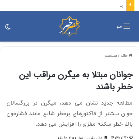
پزشکیان: باید افراد کارآمدتر را به کار گرفت/ کاری می کنیم در معیشت مردم مشکلی پیش نیاید
تغی
منو
پو
خانه
/
سلامت
جوانان مبتلا به میگرن مراقب این
خطر باشند
مطالعه جدید نشان می دهد، میگرن در بزرگسالان
جوان بیشتر از فاکتورهای پرخطر شایع مانند فشارخون
بالا، خطر سکته مغزی را افزایش می دهد.
1403/01/12
زمان تقریبی مطالعه 2 دقیقه