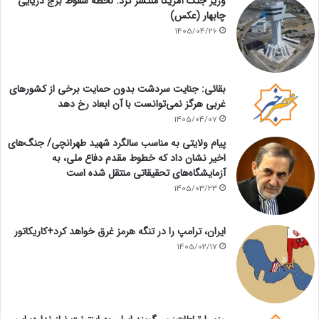
وزیر جنگ آمریکا منتشر کرد: لحظه سقوط برج دریایی
چابهار (عکس)
1405/04/26
بقائی: جنایت سردشت بدون حمایت برخی از کشورهای
غربی هرگز نمی‌توانست با آن ابعاد رخ دهد
1405/04/07
پیام ولایتی به مناسب سالگرد شهید طهرانچی/ جنگ‌های
اخیر نشان داد که خطوط مقدم دفاع ملی، به
آزمایشگاه‌های تحقیقاتی منتقل شده است
1405/03/23
ایران، ترامپ را در تنگه هرمز غرق خواهد کرد+کاریکاتور
1405/02/17