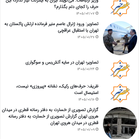
وزیر ارتباطات: می‌گویند ایران به اینترنت نیاز ندارد؛ این
حرف را کجای دلم بگذارم؟
1405/02/07
تصاویر: ورود ژنرال عاصم منیر فرمانده ارتش پاکستان به
تهران با استقبال عراقچی
1405/01/26
تصاویر؛ تهران در سایه آتش‌بس و سوگواری
1405/01/24
ظریف: حرف‌های رکیک، نشانه «پیروزی» نیست،
استیصال است
1405/01/16
گزارش تصویری از خسارت به دفتر رسانه قطری در میدان
هروی تهران گزارش تصویری از خسارت به دفتر رسانه
قطری در میدان هروی تهران
1405/01/09