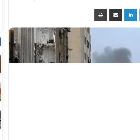
توییتر
لینکداین
اشتراک با ایمیل
چاپ