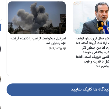
قش فعال تری برای توقف
اسرائیل درخواست ترامپ را نادیده گرفت؛
یفا کند؛ آن‌ها گفتند «ما
غزه بمباران شد
»، اما من اینطور فکر
1404/07/12
نشی، واکنشی خواهد
انون فیزیک است، قطعا
ئیل با قدرت و قوت
اهیم داد
یدگاه ها کلیک نمایید