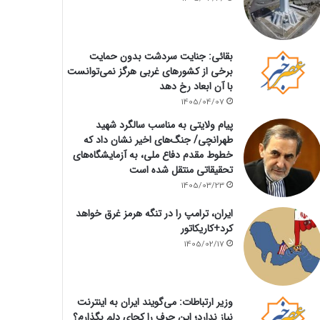
بقائی: جنایت سردشت بدون حمایت
برخی از کشورهای غربی هرگز نمی‌توانست
با آن ابعاد رخ دهد
1405/04/07
پیام ولایتی به مناسب سالگرد شهید
طهرانچی/ جنگ‌های اخیر نشان داد که
خطوط مقدم دفاع ملی، به آزمایشگاه‌های
تحقیقاتی منتقل شده است
1405/03/23
ایران، ترامپ را در تنگه هرمز غرق خواهد
کرد+کاریکاتور
1405/02/17
وزیر ارتباطات: می‌گویند ایران به اینترنت
نیاز ندارد؛ این حرف را کجای دلم بگذارم؟