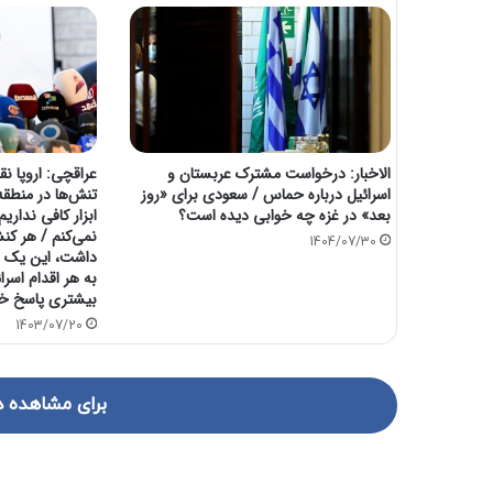
الاخبار: درخواست مشترک عربستان و
عراقچی: اروپا ن
اسرائیل درباره حماس / سعودی برای «روز
تنش‌ها در منطقه ا
بعد» در غزه چه خوابی دیده است؟
ابزار کافی نداریم
نمی‌کنم / هر ک
1404/07/30
داشت، این یک ق
به هر اقدام اسرا
بیشتری پاسخ خو
1403/07/20
برای مشاهده د