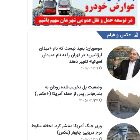
عکس و فیلم
موسویان: بعید نیست که نام «میدان
آرژانتین» در تهران را به نام «میدان
اسپانیا» تغییر دهند
1405/04/29
وضعیت پل تخریب‌شده رودان به
بندرعباس پس از حمله آمریکا (+عکس)
1405/04/27
وزیر جنگ آمریکا منتشر کرد: لحظه سقوط
برج دریایی چابهار (عکس)
1405/04/26