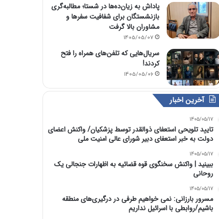
پاداش به زیان‌ده‌ها در شستا؛ مطالبه‌گری
بازنشستگان برای شفافیت سفرها و
مشاوران بالا گرفت
1405/05/07
سریال‌هایی که تلفن‌های همراه را فتح
کردند!
1405/05/06
آخرین اخبار
1405/05/17
تایید تلویحی استعفای ذوالقدر توسط پزشکیان/ واکنش اعضای
دولت به خبر استعفای دبیر شورای عالی امنیت ملی
1405/05/17
ببینید | واکنش سخنگوی قوه قضائیه به اظهارات جنجالی یک
روحانی
1405/05/17
مسرور بارزانی: نمی خواهیم طرفی در درگیری‌های منطقه
باشیم/روابطی با اسرائیل نداریم