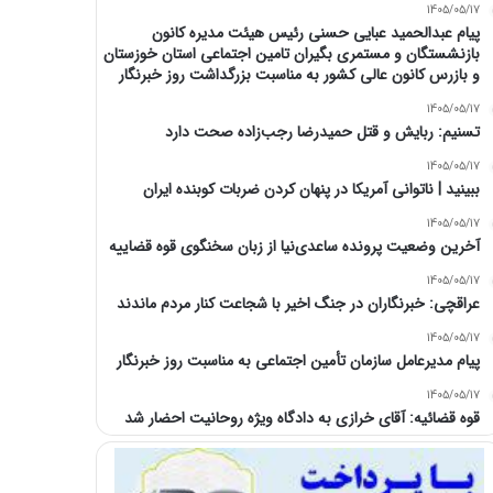
1405/05/17
پیام عبدالحمید عبایی حسنی رئیس هیئت مدیره کانون
بازنشستگان و مستمری بگیران تامین اجتماعی استان خوزستان
و بازرس کانون عالی کشور به مناسبت بزرگداشت روز خبرنگار
1405/05/17
تسنیم: ربایش و قتل حمیدرضا رجب‌زاده صحت دارد
1405/05/17
‏ببینید | ناتوانی آمریکا در پنهان کردن ضربات کوبنده ایران
1405/05/17
آخرین وضعیت پرونده ساعدی‌نیا از زبان سخنگوی قوه قضاییه
1405/05/17
عراقچی: خبرنگاران در جنگ اخیر با شجاعت کنار مردم ماندند
1405/05/17
پیام مدیرعامل سازمان تأمین اجتماعی به مناسبت روز خبرنگار
1405/05/17
قوه قضائیه: آقای خرازی به دادگاه ویژه روحانیت احضار شد