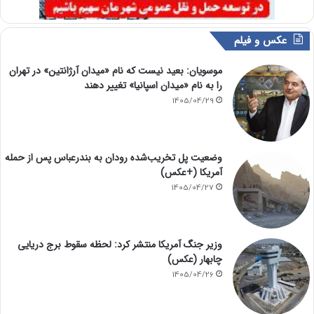
عکس و فیلم
موسویان: بعید نیست که نام «میدان آرژانتین» در تهران
را به نام «میدان اسپانیا» تغییر دهند
1405/04/29
وضعیت پل تخریب‌شده رودان به بندرعباس پس از حمله
آمریکا (+عکس)
1405/04/27
وزیر جنگ آمریکا منتشر کرد: لحظه سقوط برج دریایی
چابهار (عکس)
1405/04/26