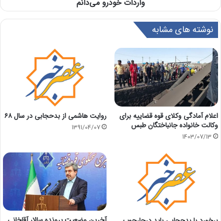
واردات خودرو می‌دانم
نوشته های مشابه
اعلام آمادگی وکلای قوه قضاییه برای
روایت هاشمی از بدحجابی در سال ۶۸
وکالت خانواده جانباختگان طبس
1391/04/07
1403/07/13
آخرین وضعیت پرونده سالار آقاخانی
برخورد با بدحجابی باید درچارچوب