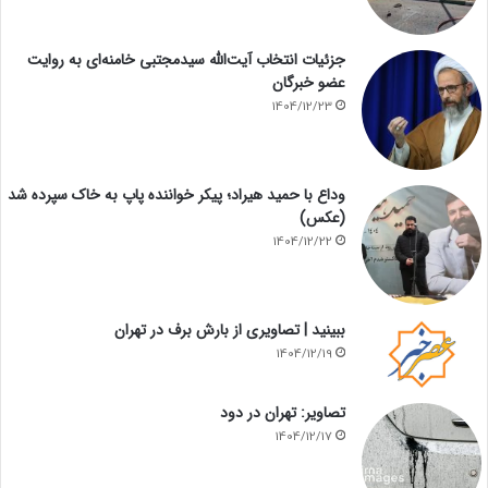
جزئیات انتخاب آیت‌الله سیدمجتبی خامنه‌ای به روایت
عضو خبرگان
1404/12/23
وداع با حمید هیراد؛ پیکر خواننده پاپ به خاک سپرده شد
(عکس)
1404/12/22
ببینید | تصاویری از بارش برف در تهران
1404/12/19
تصاویر: تهران در دود
1404/12/17