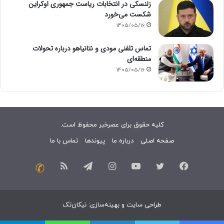
زلنسکی در انتخابات ریاست جمهوری اوکراین
شکست می‌خورد
1405/05/16
تماس تلفنی مودی و نتانیاهو درباره تحولات
منطقه‌ای
1405/05/16
کلیه حقوق برای عصرخبر محفوظ است.
صفحه اصلی
درباره ما
پیوندها
تماس با ما
فیسبوک
توییتر
یوتیوب
اینستاگرام
تلگرام
خوراک
تماس
با
طراحی سایت
و
بهینه‌سازی
:
نیکان‌تک
ما