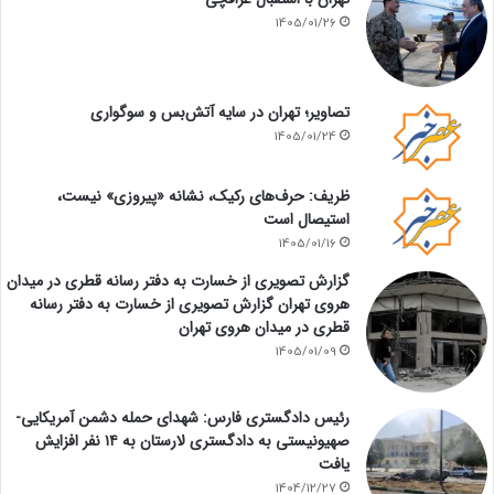
1405/01/26
تصاویر؛ تهران در سایه آتش‌بس و سوگواری
1405/01/24
ظریف: حرف‌های رکیک، نشانه «پیروزی» نیست،
استیصال است
1405/01/16
گزارش تصویری از خسارت به دفتر رسانه قطری در میدان
هروی تهران گزارش تصویری از خسارت به دفتر رسانه
قطری در میدان هروی تهران
1405/01/09
رئیس دادگستری فارس: شهدای حمله دشمن آمریکایی-
صهیونیستی به دادگستری لارستان به ۱۴ نفر افزایش
یافت
1404/12/27