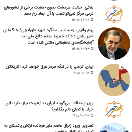
بقائی: جنایت سردشت بدون حمایت برخی از کشورهای
غربی هرگز نمی‌توانست با آن ابعاد رخ دهد
1405/04/07
پیام ولایتی به مناسب سالگرد شهید طهرانچی/ جنگ‌های
اخیر نشان داد که خطوط مقدم دفاع ملی، به
آزمایشگاه‌های تحقیقاتی منتقل شده است
1405/03/23
ایران، ترامپ را در تنگه هرمز غرق خواهد کرد+کاریکاتور
1405/02/17
وزیر ارتباطات: می‌گویند ایران به اینترنت نیاز ندارد؛ این
حرف را کجای دلم بگذارم؟
1405/02/07
تصاویر: ورود ژنرال عاصم منیر فرمانده ارتش پاکستان به
تهران با استقبال عراقچی