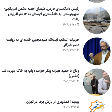
رئیس دادگستری فارس: شهدای حمله دشمن آمریکایی-
صهیونیستی به دادگستری لارستان به ۱۴ نفر افزایش
یافت
1404/12/27
جزئیات انتخاب آیت‌الله سیدمجتبی خامنه‌ای به روایت
عضو خبرگان
1404/12/23
وداع با حمید هیراد؛ پیکر خواننده پاپ به خاک سپرده شد
(عکس)
1404/12/22
ببینید | تصاویری از بارش برف در تهران
1404/12/19