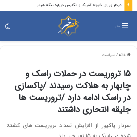
ایران را همه مردم نگه داشتند، نه فقط کسانی که در خیابان بودند
تغی
منو
پو
خانه
/
سیاست
۱۵ تروریست در حملات راسک و
چابهار به هلاکت رسیدند /پاکسازی
در راسک ادامه دارد /تروریست ها
جلیقه انتحاری داشتند
سردار پاکپور از افزایش تعداد تروریست های کشته
شده در راسک به ۱۵ نفر خبر داد