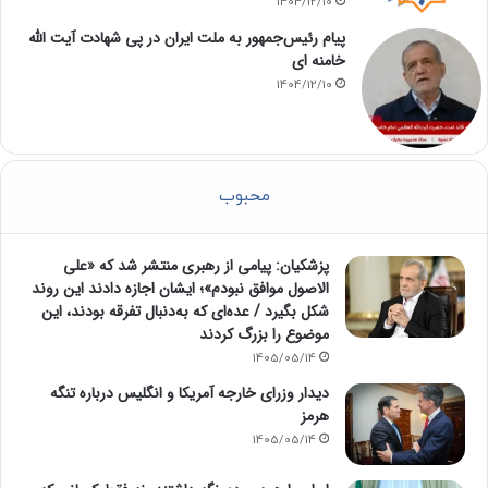
1404/12/10
پیام رئیس‌جمهور به ملت ایران در پی شهادت آیت الله
خامنه ای
1404/12/10
محبوب
پزشکیان: پیامی از رهبری منتشر شد که «علی
الاصول موافق نبودم»؛ ایشان اجازه دادند این روند
شکل بگیرد / عده‌ای که به‌دنبال تفرقه بودند، این
موضوع را بزرگ کردند
1405/05/14
دیدار وزرای خارجه آمریکا و انگلیس درباره تنگه
هرمز
1405/05/14