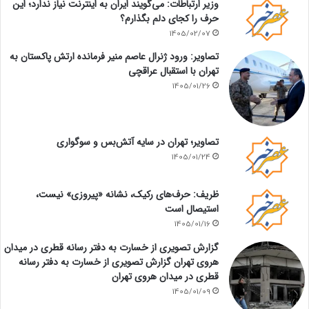
وزیر ارتباطات: می‌گویند ایران به اینترنت نیاز ندارد؛ این
حرف را کجای دلم بگذارم؟
1405/02/07
تصاویر: ورود ژنرال عاصم منیر فرمانده ارتش پاکستان به
تهران با استقبال عراقچی
1405/01/26
تصاویر؛ تهران در سایه آتش‌بس و سوگواری
1405/01/24
ظریف: حرف‌های رکیک، نشانه «پیروزی» نیست،
استیصال است
1405/01/16
گزارش تصویری از خسارت به دفتر رسانه قطری در میدان
هروی تهران گزارش تصویری از خسارت به دفتر رسانه
قطری در میدان هروی تهران
1405/01/09