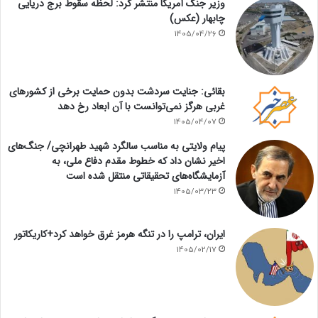
وزیر جنگ آمریکا منتشر کرد: لحظه سقوط برج دریایی
چابهار (عکس)
1405/04/26
بقائی: جنایت سردشت بدون حمایت برخی از کشورهای
غربی هرگز نمی‌توانست با آن ابعاد رخ دهد
1405/04/07
پیام ولایتی به مناسب سالگرد شهید طهرانچی/ جنگ‌های
اخیر نشان داد که خطوط مقدم دفاع ملی، به
آزمایشگاه‌های تحقیقاتی منتقل شده است
1405/03/23
ایران، ترامپ را در تنگه هرمز غرق خواهد کرد+کاریکاتور
1405/02/17