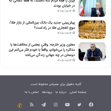
ایران را همه مردم نگه داشتند، نه فقط کسانی که
در خیابان بودند
1405/05/14
پیش‌بینی جدید یک بانک بین‌المللی از بازار طلا/
موج انفجاری طلا در راه است؟
1405/05/14
معاون وزیر خارجه: وقتی بعضی از مخالفت‌ها با
مذاکره را می‌خوانم، واقعاً با خودم فکر می‌کنم این
دوستان در چه جهانی زندگی می‌کنند
1405/05/14
کلیه حقوق برای عصرخبر محفوظ است.
صفحه اصلی
درباره ما
پیوندها
تماس با ما
فیسبوک
توییتر
یوتیوب
اینستاگرام
تلگرام
خوراک
تماس