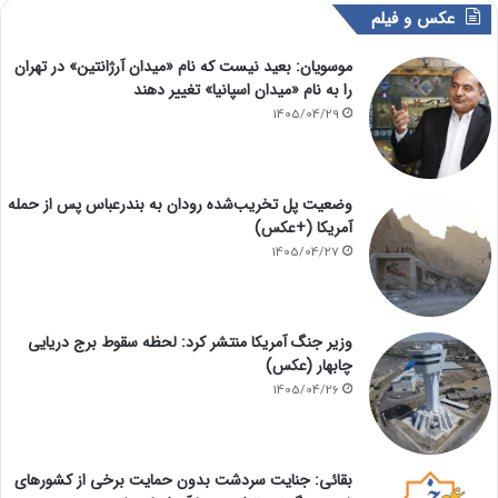
عکس و فیلم
موسویان: بعید نیست که نام «میدان آرژانتین» در تهران
را به نام «میدان اسپانیا» تغییر دهند
1405/04/29
وضعیت پل تخریب‌شده رودان به بندرعباس پس از حمله
آمریکا (+عکس)
1405/04/27
وزیر جنگ آمریکا منتشر کرد: لحظه سقوط برج دریایی
چابهار (عکس)
1405/04/26
بقائی: جنایت سردشت بدون حمایت برخی از کشورهای