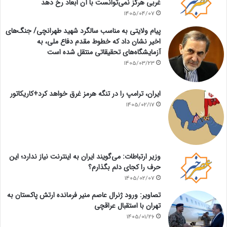
غربی هرگز نمی‌توانست با آن ابعاد رخ دهد
1405/04/07
پیام ولایتی به مناسب سالگرد شهید طهرانچی/ جنگ‌های
اخیر نشان داد که خطوط مقدم دفاع ملی، به
آزمایشگاه‌های تحقیقاتی منتقل شده است
1405/03/23
ایران، ترامپ را در تنگه هرمز غرق خواهد کرد+کاریکاتور
1405/02/17
وزیر ارتباطات: می‌گویند ایران به اینترنت نیاز ندارد؛ این
حرف را کجای دلم بگذارم؟
1405/02/07
تصاویر: ورود ژنرال عاصم منیر فرمانده ارتش پاکستان به
تهران با استقبال عراقچی
1405/01/26