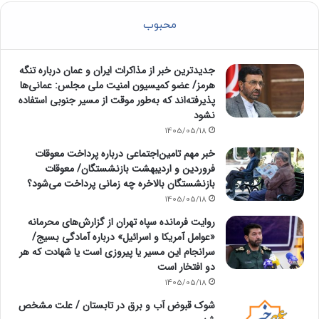
محبوب
جدیدترین خبر از مذاکرات ایران و عمان درباره تنگه
هرمز/ عضو کمیسیون امنیت ملی مجلس: عمانی‌ها
پذیرفته‌اند که به‌طور موقت از مسیر جنوبی استفاده
نشود
1405/05/18
خبر مهم تامین‌اجتماعی درباره پرداخت معوقات
فروردین و اردیبهشت بازنشستگان/ معوقات
بازنشستگان بالاخره چه زمانی پرداخت می‌شود؟
1405/05/18
روایت فرمانده سپاه تهران از گزارش‌های محرمانه
«عوامل آمریکا و اسرائیل» درباره آمادگی بسیج/
سرانجام این مسیر یا پیروزی است یا شهادت که هر
دو افتخار است
1405/05/18
شوک قبوض آب و برق در تابستان / علت مشخص