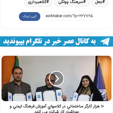
جعل
سرهنگ چولکی
کلاهبرداری
کپی لینک
10 هزار كارگر ساختماني در كلاسهاي آموزش فرهنگ ايمني و
بهداشت كار شركت مي كنند