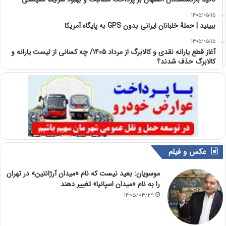
1405/05/15
ببینید | حملۀ خلبانان ایرانی بدون GPS به پایگاه آمریکا
1405/05/15
آغاز قطع یارانه نقدی و کالابرگ از مرداد ۱۴۰۵/ چه کسانی از لیست یارانه و
کالابرگ حذف شدند؟
عکس و فیلم
موسویان: بعید نیست که نام «میدان آرژانتین» در تهران
را به نام «میدان اسپانیا» تغییر دهند
1405/04/29