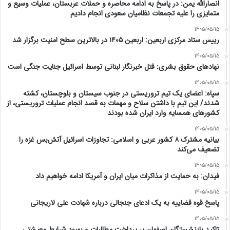
انصارالله یمن: در پاسخ به ادامه محاصره و حملات عربستان، عملیات وسیع و
متمایزی را علیه تجمعات نظامیان سعودی انجام دادیم
1405/05/15
رییس ستاد مرکزی اربعین: اربعین ۱۴۰۵ در بالاترین سطح امنیت برگزار شد
1405/05/15
نهادهای حقوق بشری: قتل خبرنگار لبنانی توسط اسرائیل جنایت جنگی است
1405/05/15
سپاه: اعضای یک تیم تروریستی در جنوب سیستان و بلوچستان، کشته
شدند/ این تیم با داشتن سلاح و مهمات به قصد انجام عملیات تروریستی، از
کشورهای همسایه وارد ایران شده بودند
1405/05/15
بیانیه مشترک ۸ کشور عربی و اسلامی: تجاوزات اسرائیل آتش‌بس غزه را
تضعیف می‌کند
1405/05/15
فیدان: به حمایت از مذاکرات میان ایران و آمریکا ادامه خواهیم داد
1405/05/15
پاسخ قوه قضاییه به یک ادعای جنجالی درباره شهادت علی لاریجانی
1405/05/15
تاکید بازنشستگان اصفهان بر پرداخت مطالبات و بهبود شرایط معیشتی