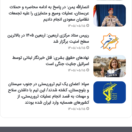
انصارالله یمن: در پاسخ به ادامه محاصره و حملات
عربستان، عملیات وسیع و متمایزی را علیه تجمعات
نظامیان سعودی انجام دادیم
1405/05/15
رییس ستاد مرکزی اربعین: اربعین ۱۴۰۵ در بالاترین
سطح امنیت برگزار شد
1405/05/15
نهادهای حقوق بشری: قتل خبرنگار لبنانی توسط
اسرائیل جنایت جنگی است
1405/05/15
سپاه: اعضای یک تیم تروریستی در جنوب سیستان
و بلوچستان، کشته شدند/ این تیم با داشتن سلاح
و مهمات به قصد انجام عملیات تروریستی، از
کشورهای همسایه وارد ایران شده بودند
1405/05/15