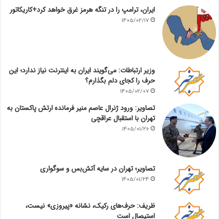
ایران، ترامپ را در تنگه هرمز غرق خواهد کرد+کاریکاتور
1405/02/17
وزیر ارتباطات: می‌گویند ایران به اینترنت نیاز ندارد؛ این
حرف را کجای دلم بگذارم؟
1405/02/07
تصاویر: ورود ژنرال عاصم منیر فرمانده ارتش پاکستان به
تهران با استقبال عراقچی
1405/01/26
تصاویر؛ تهران در سایه آتش‌بس و سوگواری
1405/01/24
ظریف: حرف‌های رکیک، نشانه «پیروزی» نیست،
استیصال است