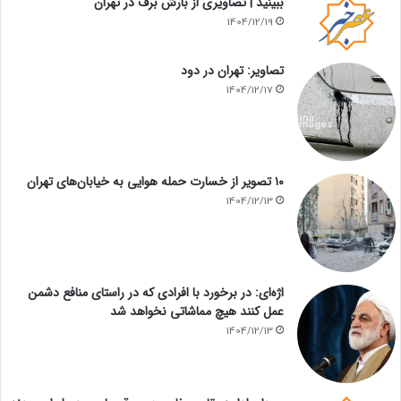
ببینید | تصاویری از بارش برف در تهران
1404/12/19
تصاویر: تهران در دود
1404/12/17
۱۰ تصویر از خسارت حمله هوایی به خیابان‌های تهران
1404/12/13
اژه‌ای: در برخورد با افرادی که در راستای منافع دشمن
عمل کنند هیچ مماشاتی نخواهد شد
1404/12/13