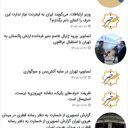
وزیر ارتباطات: می‌گویند ایران به اینترنت نیاز ندارد؛ این
حرف را کجای دلم بگذارم؟
1405/02/07
تصاویر: ورود ژنرال عاصم منیر فرمانده ارتش پاکستان به
تهران با استقبال عراقچی
1405/01/26
تصاویر؛ تهران در سایه آتش‌بس و سوگواری
1405/01/24
ظریف: حرف‌های رکیک، نشانه «پیروزی» نیست،
استیصال است
1405/01/16
گزارش تصویری از خسارت به دفتر رسانه قطری در میدان
هروی تهران گزارش تصویری از خسارت به دفتر رسانه
قطری در میدان هروی تهران