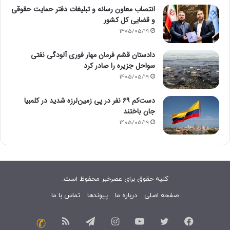
انتصاب معاون رسانه و تبلیغات دفتر حمایت حقوقی
و قضایی کل کشور
1405/05/19
دادستان قشم فرمان مهار فوری آلودگی نفتی
سواحل جزیره را صادر کرد
1405/05/19
دست‌کم ۶۹ نفر در پی زمین‌لرزه شدید در کلمبیا
جان باختند
1405/05/19
کلیه حقوق برای عصرخبر محفوظ است.
صفحه اصلی
درباره ما
پیوندها
تماس با ما
فیسبوک
توییتر
یوتیوب
اینستاگرام
تلگرام
خوراک
تماس