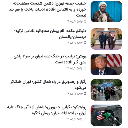
خطیب جمعه تهران: دشمن شکست مفتضحانه
خورده و به التماس افتاده، ادبیات باخت را هم بلد
نیست
1405/05/16
«توافق مکه»؛ نام پیمان سه‌جانبه نظامی ترکیه-
عربستان-پاکستان
1405/05/16
رویترز: ترامپ در جنگ علیه ایران بر سر ۲ راهی
بدی گیر افتاده است
1405/05/16
رگبار و رعدوبرق در راه شمال کشور؛ تهران خنک‌تر
می‌شود
1405/05/16
پولیتیکو: نگرانی جمهوری‌خواهان از تأثیر جنگ علیه
ایران بر انتخابات میان‌دوره‌ای کنگره
1405/05/16