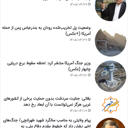
1405/04/29
وضعیت پل تخریب‌شده رودان به بندرعباس پس از حمله
آمریکا (+عکس)
1405/04/27
وزیر جنگ آمریکا منتشر کرد: لحظه سقوط برج دریایی
چابهار (عکس)
1405/04/26
بقائی: جنایت سردشت بدون حمایت برخی از کشورهای
غربی هرگز نمی‌توانست با آن ابعاد رخ دهد
1405/04/07
پیام ولایتی به مناسب سالگرد شهید طهرانچی/ جنگ‌های
اخیر نشان داد که خطوط مقدم دفاع ملی، به