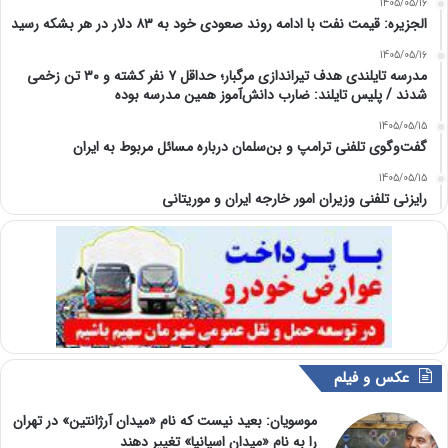
1405/05/16
الجزیره: قیمت نفت با ادامه روند صعودی خود به ۸۳ دلار در هر بشکه رسید
1405/05/16
مدرسه تایلندی هدف تیراندازی مرگبار؛ حداقل ۷ نفر کشته و ۳۰ تن زخمی
شدند / پلیس تایلند: ضارب دانش‌آموز همین مدرسه بوده
1405/05/15
گفت‌وگوی تلفنی ترامپ و بن‌سلمان درباره مسائل مربوط به ایران
1405/05/15
رایزنی تلفنی وزیران امور خارجه ایران و موریتانی
عکس و فیلم
موسویان: بعید نیست که نام «میدان آرژانتین» در تهران
را به نام «میدان اسپانیا» تغییر دهند