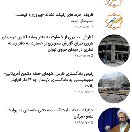
ظریف: حرف‌های رکیک، نشانه «پیروزی» نیست،
استیصال است
1405/01/16
گزارش تصویری از خسارت به دفتر رسانه قطری در میدان
هروی تهران گزارش تصویری از خسارت به دفتر رسانه
قطری در میدان هروی تهران
1405/01/09
رئیس دادگستری فارس: شهدای حمله دشمن آمریکایی-
صهیونیستی به دادگستری لارستان به ۱۴ نفر افزایش
یافت
1404/12/27
جزئیات انتخاب آیت‌الله سیدمجتبی خامنه‌ای به روایت
عضو خبرگان
1404/12/23