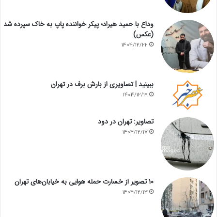
وداع با حمید هیراد؛ پیکر خواننده پاپ به خاک سپرده شد
(عکس)
1404/12/22
ببینید | تصاویری از بارش برف در تهران
1404/12/19
تصاویر: تهران در دود
1404/12/17
۱۰ تصویر از خسارت حمله هوایی به خیابان‌های تهران
1404/12/13