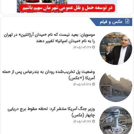
عکس و فیلم
موسویان: بعید نیست که نام «میدان آرژانتین» در تهران
را به نام «میدان اسپانیا» تغییر دهند
1405/04/29
وضعیت پل تخریب‌شده رودان به بندرعباس پس از حمله
آمریکا (+عکس)
1405/04/27
وزیر جنگ آمریکا منتشر کرد: لحظه سقوط برج دریایی
چابهار (عکس)
1405/04/26