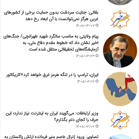
بقائی: جنایت سردشت بدون حمایت برخی از کشورهای
غربی هرگز نمی‌توانست با آن ابعاد رخ دهد
1405/04/07
پیام ولایتی به مناسب سالگرد شهید طهرانچی/ جنگ‌های
اخیر نشان داد که خطوط مقدم دفاع ملی، به
آزمایشگاه‌های تحقیقاتی منتقل شده است
1405/03/23
ایران، ترامپ را در تنگه هرمز غرق خواهد کرد+کاریکاتور
1405/02/17
وزیر ارتباطات: می‌گویند ایران به اینترنت نیاز ندارد؛ این
حرف را کجای دلم بگذارم؟
1405/02/07
تصاویر: ورود ژنرال عاصم منیر فرمانده ارتش پاکستان به