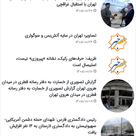
تهران با استقبال عراقچی
1405/01/26
تصاویر؛ تهران در سایه آتش‌بس و سوگواری
1405/01/24
ظریف: حرف‌های رکیک، نشانه «پیروزی» نیست،
استیصال است
1405/01/16
گزارش تصویری از خسارت به دفتر رسانه قطری در میدان
هروی تهران گزارش تصویری از خسارت به دفتر رسانه
قطری در میدان هروی تهران
1405/01/09
رئیس دادگستری فارس: شهدای حمله دشمن آمریکایی-
صهیونیستی به دادگستری لارستان به ۱۴ نفر افزایش
یافت