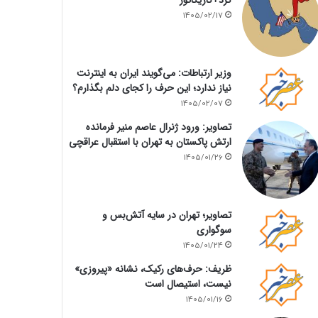
1405/02/17
وزیر ارتباطات: می‌گویند ایران به اینترنت
نیاز ندارد؛ این حرف را کجای دلم بگذارم؟
1405/02/07
تصاویر: ورود ژنرال عاصم منیر فرمانده
ارتش پاکستان به تهران با استقبال عراقچی
1405/01/26
تصاویر؛ تهران در سایه آتش‌بس و
سوگواری
1405/01/24
ظریف: حرف‌های رکیک، نشانه «پیروزی»
نیست، استیصال است
1405/01/16