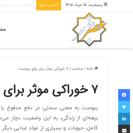
دیدار وزرای خارجه آمر
پنجشنبه, 15 مرداد 1405
آخرین خبرها
صفح
خانه
/
سلامت
/
۷ خوراکی موثر برای رفع یبوست
۷ خوراکی موثر برای رفع یبوست
فیسبوک
توییتر
یبوست به معنی سختی در دفع مدفوع یا دف
لینکداین
برهه‌ای از زندگی، به این وضعیت دچار می‌ش
اشتراک با ایمیل
کامل، حبوبات و بسیاری از مواد غذایی دیگ