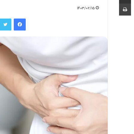
چاپ
1403/02/15
فیسبوک