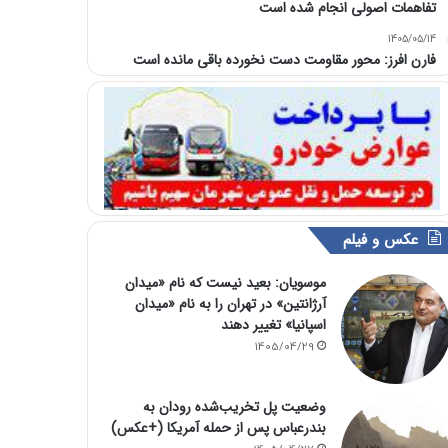
تفاهمات اصولی انجام شده است
1405/05/14
فارن افرز: محور مقاومت دست نخورده باقی مانده است
عکس و فیلم
موسویان: بعید نیست که نام «میدان
آرژانتین» در تهران را به نام «میدان
اسپانیا» تغییر دهند
1405/04/29
وضعیت پل تخریب‌شده رودان به
بندرعباس پس از حمله آمریکا (+عکس)