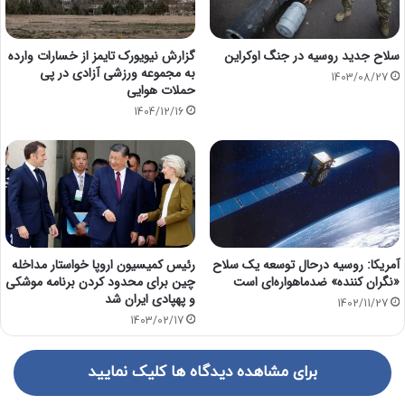
سلاح جدید روسیه در جنگ اوکراین
گزارش نیویورک تایمز از خسارات وارده
به مجموعه ورزشی آزادی در پی
1403/08/27
حملات هوایی
1404/12/16
آمریکا: روسیه درحال توسعه یک سلاح
رئیس کمیسیون اروپا خواستار مداخله
«نگران کننده» ضدماهواره‌ای است
چین برای محدود کردن برنامه موشکی
و پهپادی ایران شد
1402/11/27
1403/02/17
برای مشاهده دیدگاه ها کلیک نمایید