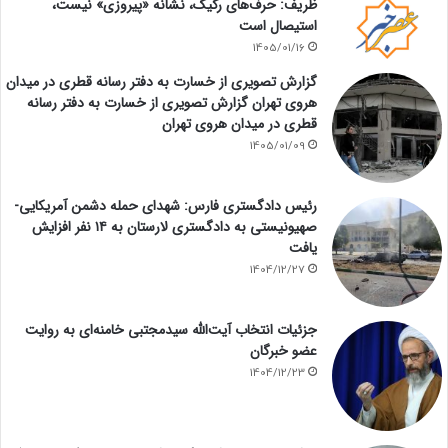
ظریف: حرف‌های رکیک، نشانه «پیروزی» نیست،
استیصال است
1405/01/16
گزارش تصویری از خسارت به دفتر رسانه قطری در میدان
هروی تهران گزارش تصویری از خسارت به دفتر رسانه
قطری در میدان هروی تهران
1405/01/09
رئیس دادگستری فارس: شهدای حمله دشمن آمریکایی-
صهیونیستی به دادگستری لارستان به ۱۴ نفر افزایش
یافت
1404/12/27
جزئیات انتخاب آیت‌الله سیدمجتبی خامنه‌ای به روایت
عضو خبرگان
1404/12/23