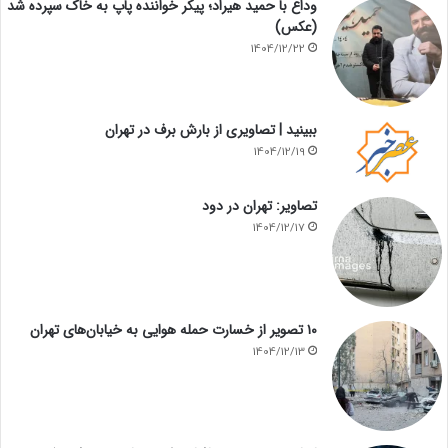
وداع با حمید هیراد؛ پیکر خواننده پاپ به خاک سپرده شد
(عکس)
1404/12/22
ببینید | تصاویری از بارش برف در تهران
1404/12/19
تصاویر: تهران در دود
1404/12/17
۱۰ تصویر از خسارت حمله هوایی به خیابان‌های تهران
1404/12/13