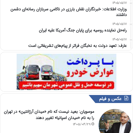
1405/05/17
وزارت اطلاعات: خبرنگاران نقش بارزی در ناکامی سربازان رسانه‌ای دشمن
داشتند
1405/05/17
راه‌حل نماینده روسیه برای پایان جنگ آمریکا علیه ایران
1405/05/17
عارف: تعهد دولت به نخبگان فراتر از پیام‎‌های تشریفاتی است
عکس و فیلم
موسویان: بعید نیست که نام «میدان آرژانتین» در تهران
را به نام «میدان اسپانیا» تغییر دهند
1405/04/29